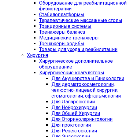
Оборудование для реабилитационной
физиотерапии
Стабилоплатформы
Терапевтические массажные столы
Тракционные системы
Тренажёры баланса
Медицинские тренажёры
Тренажёры ходьбы
Товары для ухода и реабилитации
Хирургия
Хирургическое дополнительное
оборудование
Хирургические коагуляторы
Для Акушерства и Гинекологии
Для дерматокосметологии,
челюстно-лицевой хирургии,
стоматологии, офтальмологии
Для Лапароскопии
Для Нейрохирургии
Для Общей Хирургии
Для Оториноларингологии
Для проктологии
Для Резектоскопии
Для Эндоскопии