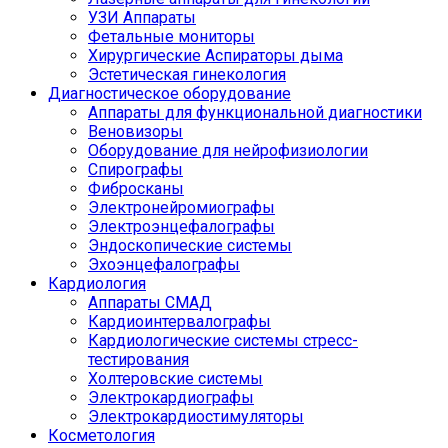
УЗИ Аппараты
Фетальные мониторы
Хирургические Аспираторы дыма
Эстетическая гинекология
Диагностическое оборудование
Аппараты для функциональной диагностики
Веновизоры
Оборудование для нейрофизиологии
Спирографы
Фибросканы
Электронейромиографы
Электроэнцефалографы
Эндоскопические системы
Эхоэнцефалографы
Кардиология
Аппараты СМАД
Кардиоинтервалографы
Кардиологические системы стресс-
тестирования
Холтеровские системы
Электрокардиографы
Электрокардиостимуляторы
Косметология