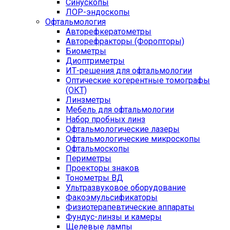
Синускопы
ЛОР-эндоскопы
Офтальмология
Авторефкератометры
Авторефракторы (Форопторы)
Биометры
Диоптриметры
ИТ-решения для офтальмологии
Оптические когерентные томографы
(ОКТ)
Линзметры
Мебель для офтальмологии
Набор пробных линз
Офтальмологические лазеры
Офтальмологические микроскопы
Офтальмоскопы
Периметры
Проекторы знаков
Тонометры ВД
Ультразвуковое оборудование
Факоэмульсификаторы
Физиотерапевтические аппараты
Фундус-линзы и камеры
Щелевые лампы