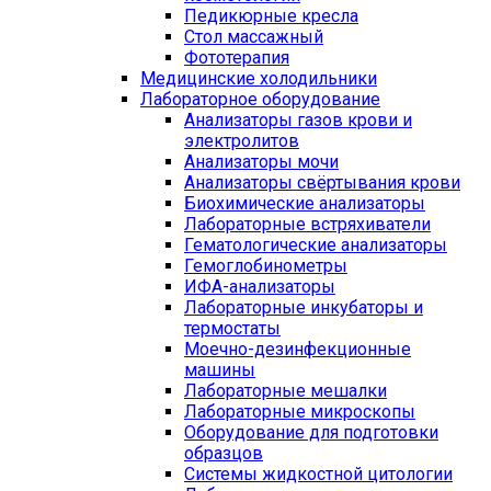
Педикюрные кресла
Стол массажный
Фототерапия
Медицинские холодильники
Лабораторное оборудование
Анализаторы газов крови и
электролитов
Анализаторы мочи
Анализаторы свёртывания крови
Биохимические анализаторы
Лабораторные встряхиватели
Гематологические анализаторы
Гемоглобинометры
ИФА-анализаторы
Лабораторные инкубаторы и
термостаты
Моечно-дезинфекционные
машины
Лабораторные мешалки
Лабораторные микроскопы
Оборудование для подготовки
образцов
Системы жидкостной цитологии