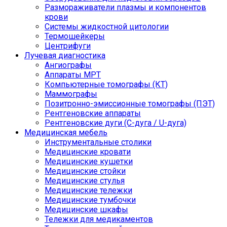
Размораживатели плазмы и компонентов
крови
Системы жидкостной цитологии
Термошейкеры
Центрифуги
Лучевая диагностика
Ангиографы
Аппараты МРТ
Компьютерные томографы (КТ)
Маммографы
Позитронно-эмиссионные томографы (ПЭТ)
Рентгеновские аппараты
Рентгеновские дуги (С-дуга / U-дуга)
Медицинская мебель
Инструментальные столики
Медицинские кровати
Медицинские кушетки
Медицинские стойки
Медицинские стулья
Медицинские тележки
Медицинские тумбочки
Медицинские шкафы
Тележки для медикаментов