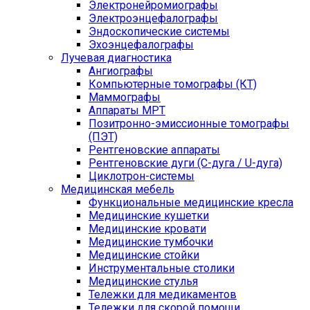
Электронейромиографы
Электроэнцефалографы
Эндоскопические системы
Эхоэнцефалографы
Лучевая диагностика
Ангиографы
Компьютерные томографы (КТ)
Маммографы
Аппараты МРТ
Позитронно-эмиссионные томографы
(ПЭТ)
Рентгеновские аппараты
Рентгеновские дуги (С-дуга / U-дуга)
Циклотрон-системы
Медицинская мебель
Функциональные медицинские кресла
Медицинские кушетки
Медицинские кровати
Медицинские тумбочки
Медицинские стойки
Инструментальные столики
Медицинские стулья
Тележки для медикаментов
Тележки для скорой помощи