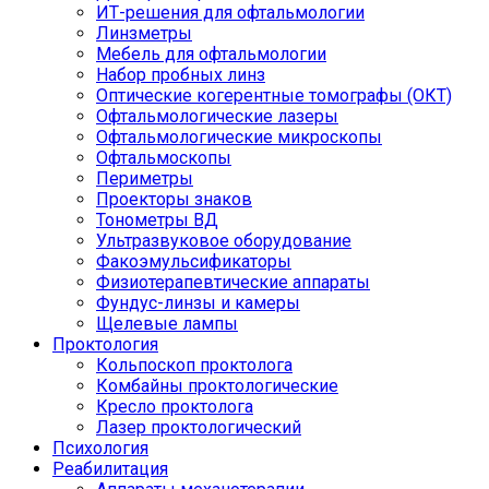
ИТ-решения для офтальмологии
Линзметры
Мебель для офтальмологии
Набор пробных линз
Оптические когерентные томографы (ОКТ)
Офтальмологические лазеры
Офтальмологические микроскопы
Офтальмоскопы
Периметры
Проекторы знаков
Тонометры ВД
Ультразвуковое оборудование
Факоэмульсификаторы
Физиотерапевтические аппараты
Фундус-линзы и камеры
Щелевые лампы
Проктология
Кольпоскоп проктолога
Комбайны проктологические
Кресло проктолога
Лазер проктологический
Психология
Реабилитация