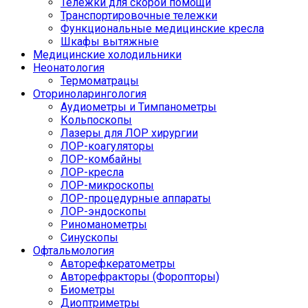
Тележки для скорой помощи
Транспортировочные тележки
Функциональные медицинские кресла
Шкафы вытяжные
Медицинские холодильники
Неонатология
Термоматрацы
Оториноларингология
Аудиометры и Тимпанометры
Кольпоскопы
Лазеры для ЛОР хирургии
ЛОР-коагуляторы
ЛОР-комбайны
ЛОР-кресла
ЛОР-микроскопы
ЛОР-процедурные аппараты
ЛОР-эндоскопы
Риноманометры
Синускопы
Офтальмология
Авторефкератометры
Авторефракторы (Форопторы)
Биометры
Диоптриметры