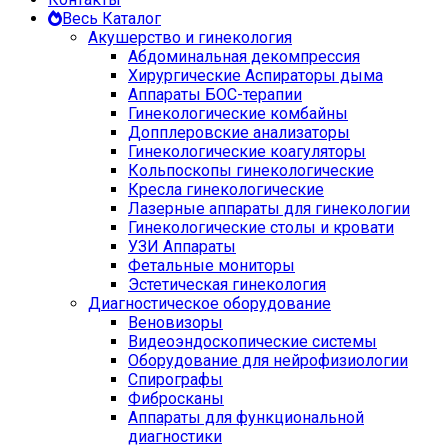
Весь Каталог
Акушерство и гинекология
Абдоминальная декомпрессия
Хирургические Аспираторы дыма
Аппараты БОС-терапии
Гинекологические комбайны
Допплеровские анализаторы
Гинекологические коагуляторы
Кольпоскопы гинекологические
Кресла гинекологические
Лазерные аппараты для гинекологии
Гинекологические столы и кровати
УЗИ Аппараты
Фетальные мониторы
Эстетическая гинекология
Диагностическое оборудование
Веновизоры
Видеоэндоскопические системы
Оборудование для нейрофизиологии
Спирографы
Фибросканы
Аппараты для функциональной
диагностики