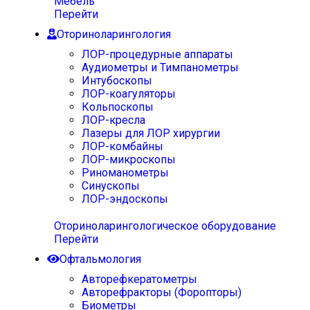
Мебель
Перейти
Оториноларингология
ЛОР-процедурные аппараты
Аудиометры и Тимпанометры
Интубоскопы
ЛОР-коагуляторы
Кольпоскопы
ЛОР-кресла
Лазеры для ЛОР хирургии
ЛОР-комбайны
ЛОР-микроскопы
Риноманометры
Синускопы
ЛОР-эндоскопы
Оториноларингологическое оборудование
Перейти
Офтальмология
Авторефкератометры
Авторефракторы (Форопторы)
Биометры