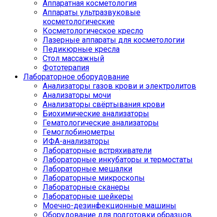
Аппаратная косметология
Аппараты ультразвуковые
косметологические
Косметологическое кресло
Лазерные аппараты для косметологии
Педикюрные кресла
Стол массажный
Фототерапия
Лабораторное оборудование
Анализаторы газов крови и электролитов
Анализаторы мочи
Анализаторы свёртывания крови
Биохимические анализаторы
Гематологические анализаторы
Гемоглобинометры
ИФА-анализаторы
Лабораторные встряхиватели
Лабораторные инкубаторы и термостаты
Лабораторные мешалки
Лабораторные микроскопы
Лабораторные сканеры
Лабораторные шейкеры
Моечно-дезинфекционные машины
Оборудование для подготовки образцов