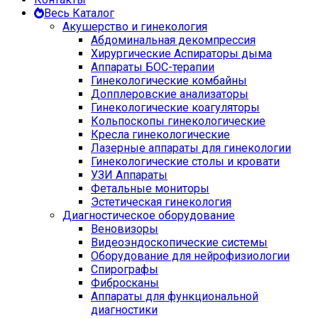
Весь Каталог
Акушерство и гинекология
Абдоминальная декомпрессия
Хирургические Аспираторы дыма
Аппараты БОС-терапии
Гинекологические комбайны
Допплеровские анализаторы
Гинекологические коагуляторы
Кольпоскопы гинекологические
Кресла гинекологические
Лазерные аппараты для гинекологии
Гинекологические столы и кровати
УЗИ Аппараты
Фетальные мониторы
Эстетическая гинекология
Диагностическое оборудование
Веновизоры
Видеоэндоскопические системы
Оборудование для нейрофизиологии
Спирографы
Фибросканы
Аппараты для функциональной
диагностики