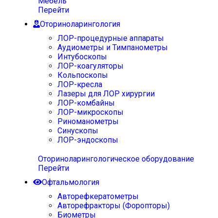
Мебель
Перейти
Оториноларингология
ЛОР-процедурные аппараты
Аудиометры и Тимпанометры
Интубоскопы
ЛОР-коагуляторы
Кольпоскопы
ЛОР-кресла
Лазеры для ЛОР хирургии
ЛОР-комбайны
ЛОР-микроскопы
Риноманометры
Синускопы
ЛОР-эндоскопы
Оториноларингологическое оборудование
Перейти
Офтальмология
Авторефкератометры
Авторефракторы (Форопторы)
Биометры