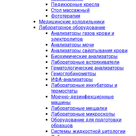
Педикюрные кресла
Стол массажный
Фототерапия
Медицинские холодильники
Лабораторное оборудование
Анализаторы газов крови и
электролитов
Анализаторы мочи
Анализаторы свёртывания крови
Биохимические анализаторы
Лабораторные встряхиватели
Гематологические анализаторы
Гемоглобинометры
ИФА-анализаторы
Лабораторные инкубаторы и
термостаты
Моечно-дезинфекционные
машины
Лабораторные мешалки
Лабораторные микроскопы
Оборудование для подготовки
образцов
Системы жидкостной цитологии