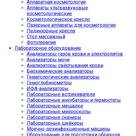
Аппаратная косметология
Аппараты ультразвуковые
косметологические
Косметологическое кресло
Лазерные аппараты для косметологии
Педикюрные кресла
Стол массажный
Фототерапия
Лабораторное оборудование
Анализаторы газов крови и электролитов
Анализаторы мочи
Анализаторы свёртывания крови
Биохимические анализаторы
Гематологические анализаторы
Гемоглобинометры
ИФА-анализаторы
Лабораторные встряхиватели
Лабораторные инкубаторы и термостаты
Лабораторные мешалки
Лабораторные микроскопы
Лабораторные сканеры
Лабораторные шейкеры
Моечно-дезинфекционные машины
Оборудование для подготовки образцов