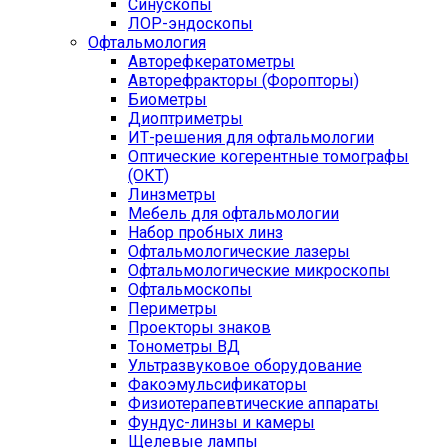
Синускопы
ЛОР-эндоскопы
Офтальмология
Авторефкератометры
Авторефракторы (Форопторы)
Биометры
Диоптриметры
ИТ-решения для офтальмологии
Оптические когерентные томографы
(ОКТ)
Линзметры
Мебель для офтальмологии
Набор пробных линз
Офтальмологические лазеры
Офтальмологические микроскопы
Офтальмоскопы
Периметры
Проекторы знаков
Тонометры ВД
Ультразвуковое оборудование
Факоэмульсификаторы
Физиотерапевтические аппараты
Фундус-линзы и камеры
Щелевые лампы