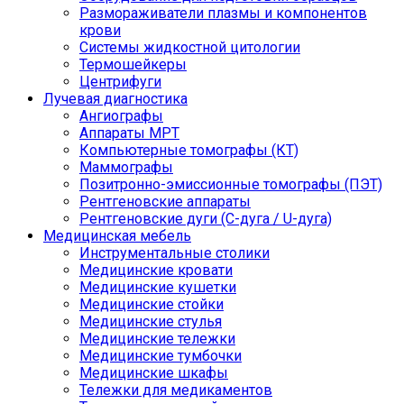
Размораживатели плазмы и компонентов
крови
Системы жидкостной цитологии
Термошейкеры
Центрифуги
Лучевая диагностика
Ангиографы
Аппараты МРТ
Компьютерные томографы (КТ)
Маммографы
Позитронно-эмиссионные томографы (ПЭТ)
Рентгеновские аппараты
Рентгеновские дуги (С-дуга / U-дуга)
Медицинская мебель
Инструментальные столики
Медицинские кровати
Медицинские кушетки
Медицинские стойки
Медицинские стулья
Медицинские тележки
Медицинские тумбочки
Медицинские шкафы
Тележки для медикаментов