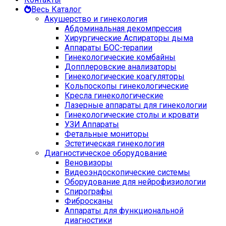
Весь Каталог
Акушерство и гинекология
Абдоминальная декомпрессия
Хирургические Аспираторы дыма
Аппараты БОС-терапии
Гинекологические комбайны
Допплеровские анализаторы
Гинекологические коагуляторы
Кольпоскопы гинекологические
Кресла гинекологические
Лазерные аппараты для гинекологии
Гинекологические столы и кровати
УЗИ Аппараты
Фетальные мониторы
Эстетическая гинекология
Диагностическое оборудование
Веновизоры
Видеоэндоскопические системы
Оборудование для нейрофизиологии
Спирографы
Фибросканы
Аппараты для функциональной
диагностики