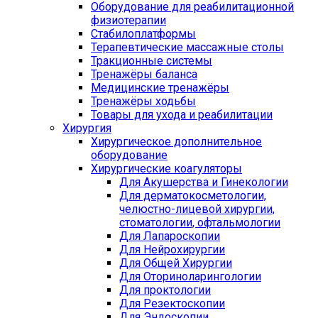
Оборудование для реабилитационной
физиотерапии
Стабилоплатформы
Терапевтические массажные столы
Тракционные системы
Тренажёры баланса
Медицинские тренажёры
Тренажёры ходьбы
Товары для ухода и реабилитации
Хирургия
Хирургическое дополнительное
оборудование
Хирургические коагуляторы
Для Акушерства и Гинекологии
Для дерматокосметологии,
челюстно-лицевой хирургии,
стоматологии, офтальмологии
Для Лапароскопии
Для Нейрохирургии
Для Общей Хирургии
Для Оториноларингологии
Для проктологии
Для Резектоскопии
Для Эндоскопии