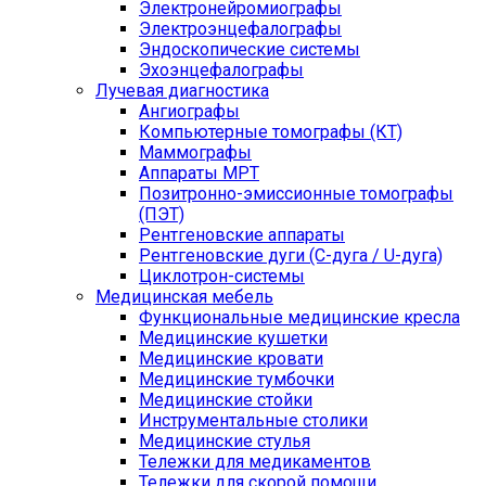
Электронейромиографы
Электроэнцефалографы
Эндоскопические системы
Эхоэнцефалографы
Лучевая диагностика
Ангиографы
Компьютерные томографы (КТ)
Маммографы
Аппараты МРТ
Позитронно-эмиссионные томографы
(ПЭТ)
Рентгеновские аппараты
Рентгеновские дуги (С-дуга / U-дуга)
Циклотрон-системы
Медицинская мебель
Функциональные медицинские кресла
Медицинские кушетки
Медицинские кровати
Медицинские тумбочки
Медицинские стойки
Инструментальные столики
Медицинские стулья
Тележки для медикаментов
Тележки для скорой помощи