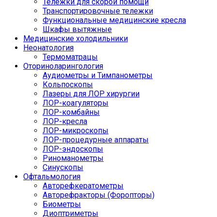
Тележки для скорой помощи
Транспортировочные тележки
Функциональные медицинские кресла
Шкафы вытяжные
Медицинские холодильники
Неонатология
Термоматрацы
Оториноларингология
Аудиометры и Тимпанометры
Кольпоскопы
Лазеры для ЛОР хирургии
ЛОР-коагуляторы
ЛОР-комбайны
ЛОР-кресла
ЛОР-микроскопы
ЛОР-процедурные аппараты
ЛОР-эндоскопы
Риноманометры
Синускопы
Офтальмология
Авторефкератометры
Авторефракторы (Форопторы)
Биометры
Диоптриметры