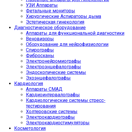
УЗИ Аппараты
Фетальные мониторы
Хирургические Аспираторы дыма
Эстетическая гинекология
Диагностическое оборудование
Аппараты для функциональной диагностики
Веновизоры
Оборудование для нейрофизиологии
Спирографы
Фибросканы
Электронейромиографы
Электроэнцефалографы
Эндоскопические системы
Эхоэнцефалографы
Кардиология
Аппараты СМАД
Кардиоинтервалографы
Кардиологические системы стресс-
тестирования
Холтеровские системы
Электрокардиографы
Электрокардиостимуляторы
Косметология