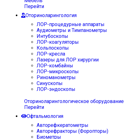
Мебель
Перейти
Оториноларингология
ЛОР-процедурные аппараты
Аудиометры и Тимпанометры
Интубоскопы
ЛОР-коагуляторы
Кольпоскопы
ЛОР-кресла
Лазеры для ЛОР хирургии
ЛОР-комбайны
ЛОР-микроскопы
Риноманометры
Синускопы
ЛОР-эндоскопы
Оториноларингологическое оборудование
Перейти
Офтальмология
Авторефкератометры
Авторефракторы (Форопторы)
Биометры