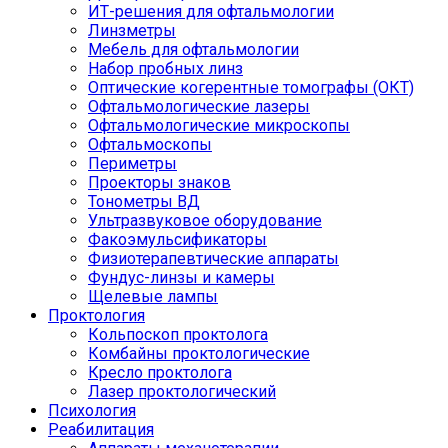
ИТ-решения для офтальмологии
Линзметры
Мебель для офтальмологии
Набор пробных линз
Оптические когерентные томографы (ОКТ)
Офтальмологические лазеры
Офтальмологические микроскопы
Офтальмоскопы
Периметры
Проекторы знаков
Тонометры ВД
Ультразвуковое оборудование
Факоэмульсификаторы
Физиотерапевтические аппараты
Фундус-линзы и камеры
Щелевые лампы
Проктология
Кольпоскоп проктолога
Комбайны проктологические
Кресло проктолога
Лазер проктологический
Психология
Реабилитация