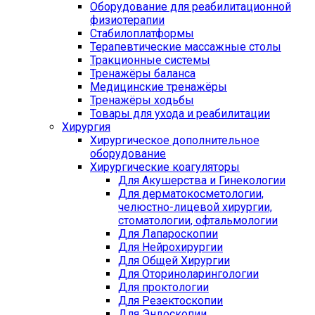
Оборудование для реабилитационной
физиотерапии
Стабилоплатформы
Терапевтические массажные столы
Тракционные системы
Тренажёры баланса
Медицинские тренажёры
Тренажёры ходьбы
Товары для ухода и реабилитации
Хирургия
Хирургическое дополнительное
оборудование
Хирургические коагуляторы
Для Акушерства и Гинекологии
Для дерматокосметологии,
челюстно-лицевой хирургии,
стоматологии, офтальмологии
Для Лапароскопии
Для Нейрохирургии
Для Общей Хирургии
Для Оториноларингологии
Для проктологии
Для Резектоскопии
Для Эндоскопии