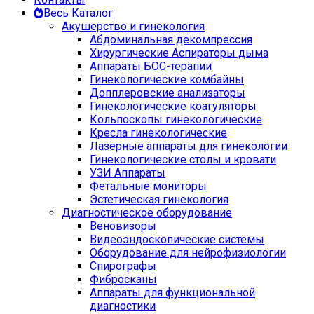
Весь Каталог
Акушерство и гинекология
Абдоминальная декомпрессия
Хирургические Аспираторы дыма
Аппараты БОС-терапии
Гинекологические комбайны
Допплеровские анализаторы
Гинекологические коагуляторы
Кольпоскопы гинекологические
Кресла гинекологические
Лазерные аппараты для гинекологии
Гинекологические столы и кровати
УЗИ Аппараты
Фетальные мониторы
Эстетическая гинекология
Диагностическое оборудование
Веновизоры
Видеоэндоскопические системы
Оборудование для нейрофизиологии
Спирографы
Фибросканы
Аппараты для функциональной
диагностики