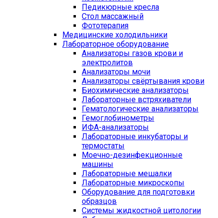
Педикюрные кресла
Стол массажный
Фототерапия
Медицинские холодильники
Лабораторное оборудование
Анализаторы газов крови и
электролитов
Анализаторы мочи
Анализаторы свёртывания крови
Биохимические анализаторы
Лабораторные встряхиватели
Гематологические анализаторы
Гемоглобинометры
ИФА-анализаторы
Лабораторные инкубаторы и
термостаты
Моечно-дезинфекционные
машины
Лабораторные мешалки
Лабораторные микроскопы
Оборудование для подготовки
образцов
Системы жидкостной цитологии