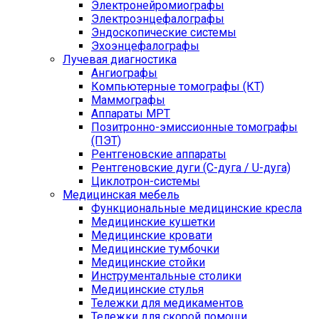
Электронейромиографы
Электроэнцефалографы
Эндоскопические системы
Эхоэнцефалографы
Лучевая диагностика
Ангиографы
Компьютерные томографы (КТ)
Маммографы
Аппараты МРТ
Позитронно-эмиссионные томографы
(ПЭТ)
Рентгеновские аппараты
Рентгеновские дуги (С-дуга / U-дуга)
Циклотрон-системы
Медицинская мебель
Функциональные медицинские кресла
Медицинские кушетки
Медицинские кровати
Медицинские тумбочки
Медицинские стойки
Инструментальные столики
Медицинские стулья
Тележки для медикаментов
Тележки для скорой помощи