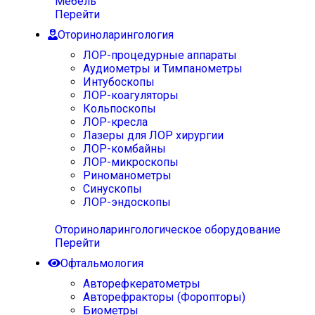
Мебель
Перейти
Оториноларингология
ЛОР-процедурные аппараты
Аудиометры и Тимпанометры
Интубоскопы
ЛОР-коагуляторы
Кольпоскопы
ЛОР-кресла
Лазеры для ЛОР хирургии
ЛОР-комбайны
ЛОР-микроскопы
Риноманометры
Синускопы
ЛОР-эндоскопы
Оториноларингологическое оборудование
Перейти
Офтальмология
Авторефкератометры
Авторефракторы (Форопторы)
Биометры