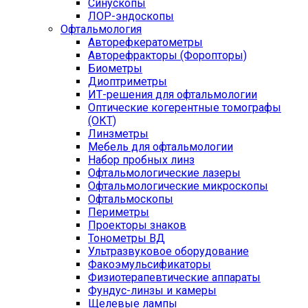
Синускопы
ЛОР-эндоскопы
Офтальмология
Авторефкератометры
Авторефракторы (Форопторы)
Биометры
Диоптриметры
ИТ-решения для офтальмологии
Оптические когерентные томографы
(ОКТ)
Линзметры
Мебель для офтальмологии
Набор пробных линз
Офтальмологические лазеры
Офтальмологические микроскопы
Офтальмоскопы
Периметры
Проекторы знаков
Тонометры ВД
Ультразвуковое оборудование
Факоэмульсификаторы
Физиотерапевтические аппараты
Фундус-линзы и камеры
Щелевые лампы