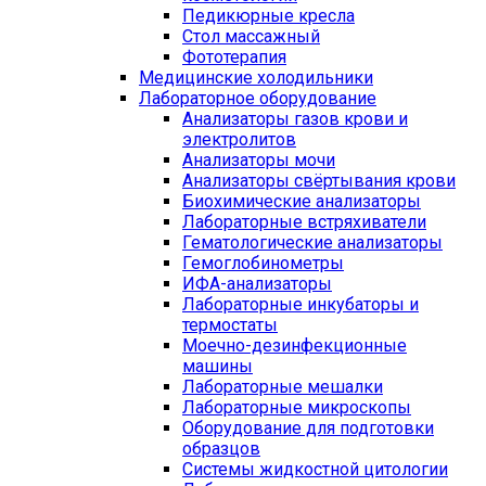
Педикюрные кресла
Стол массажный
Фототерапия
Медицинские холодильники
Лабораторное оборудование
Анализаторы газов крови и
электролитов
Анализаторы мочи
Анализаторы свёртывания крови
Биохимические анализаторы
Лабораторные встряхиватели
Гематологические анализаторы
Гемоглобинометры
ИФА-анализаторы
Лабораторные инкубаторы и
термостаты
Моечно-дезинфекционные
машины
Лабораторные мешалки
Лабораторные микроскопы
Оборудование для подготовки
образцов
Системы жидкостной цитологии