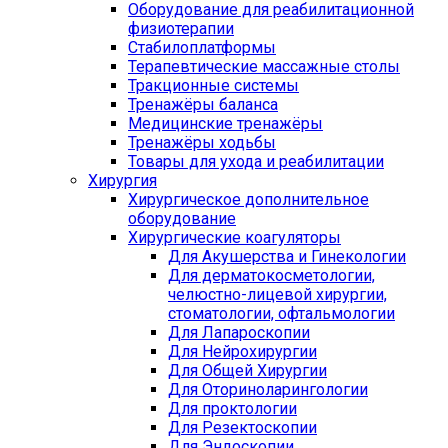
Оборудование для реабилитационной
физиотерапии
Стабилоплатформы
Терапевтические массажные столы
Тракционные системы
Тренажёры баланса
Медицинские тренажёры
Тренажёры ходьбы
Товары для ухода и реабилитации
Хирургия
Хирургическое дополнительное
оборудование
Хирургические коагуляторы
Для Акушерства и Гинекологии
Для дерматокосметологии,
челюстно-лицевой хирургии,
стоматологии, офтальмологии
Для Лапароскопии
Для Нейрохирургии
Для Общей Хирургии
Для Оториноларингологии
Для проктологии
Для Резектоскопии
Для Эндоскопии