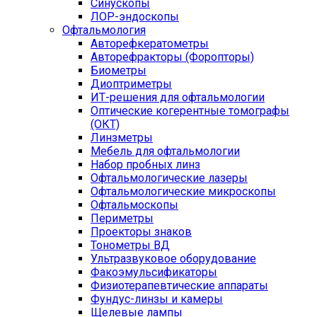
Синускопы
ЛОР-эндоскопы
Офтальмология
Авторефкератометры
Авторефракторы (Форопторы)
Биометры
Диоптриметры
ИТ-решения для офтальмологии
Оптические когерентные томографы
(ОКТ)
Линзметры
Мебель для офтальмологии
Набор пробных линз
Офтальмологические лазеры
Офтальмологические микроскопы
Офтальмоскопы
Периметры
Проекторы знаков
Тонометры ВД
Ультразвуковое оборудование
Факоэмульсификаторы
Физиотерапевтические аппараты
Фундус-линзы и камеры
Щелевые лампы