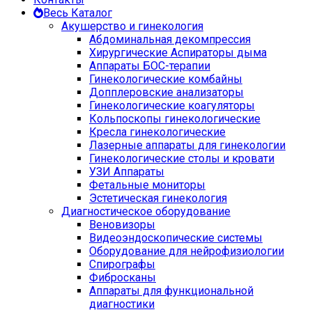
Весь Каталог
Акушерство и гинекология
Абдоминальная декомпрессия
Хирургические Аспираторы дыма
Аппараты БОС-терапии
Гинекологические комбайны
Допплеровские анализаторы
Гинекологические коагуляторы
Кольпоскопы гинекологические
Кресла гинекологические
Лазерные аппараты для гинекологии
Гинекологические столы и кровати
УЗИ Аппараты
Фетальные мониторы
Эстетическая гинекология
Диагностическое оборудование
Веновизоры
Видеоэндоскопические системы
Оборудование для нейрофизиологии
Спирографы
Фибросканы
Аппараты для функциональной
диагностики