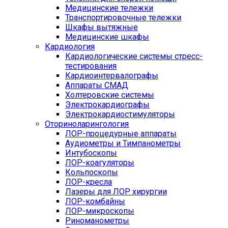
Медицинские тележки
Транспортировочные тележки
Шкафы вытяжные
Медицинские шкафы
Кардиология
Кардиологические системы стресс-
тестирования
Кардиоинтервалографы
Аппараты СМАД
Холтеровские системы
Электрокардиографы
Электрокардиостимуляторы
Оториноларингология
ЛОР-процедурные аппараты
Аудиометры и Тимпанометры
Интубоскопы
ЛОР-коагуляторы
Кольпоскопы
ЛОР-кресла
Лазеры для ЛОР хирургии
ЛОР-комбайны
ЛОР-микроскопы
Риноманометры