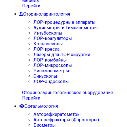
Мебель
Перейти
Оториноларингология
ЛОР-процедурные аппараты
Аудиометры и Тимпанометры
Интубоскопы
ЛОР-коагуляторы
Кольпоскопы
ЛОР-кресла
Лазеры для ЛОР хирургии
ЛОР-комбайны
ЛОР-микроскопы
Риноманометры
Синускопы
ЛОР-эндоскопы
Оториноларингологическое оборудование
Перейти
Офтальмология
Авторефкератометры
Авторефракторы (Форопторы)
Биометры