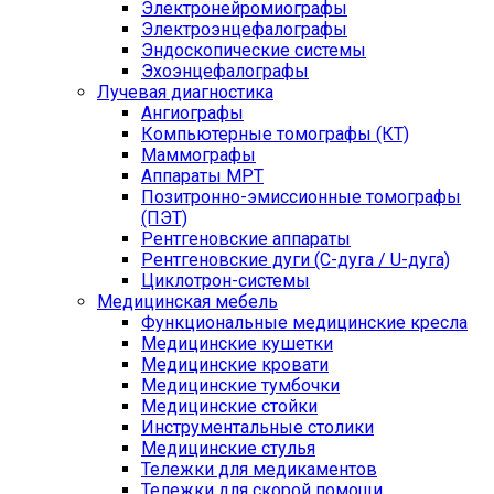
Электронейромиографы
Электроэнцефалографы
Эндоскопические системы
Эхоэнцефалографы
Лучевая диагностика
Ангиографы
Компьютерные томографы (КТ)
Маммографы
Аппараты МРТ
Позитронно-эмиссионные томографы
(ПЭТ)
Рентгеновские аппараты
Рентгеновские дуги (С-дуга / U-дуга)
Циклотрон-системы
Медицинская мебель
Функциональные медицинские кресла
Медицинские кушетки
Медицинские кровати
Медицинские тумбочки
Медицинские стойки
Инструментальные столики
Медицинские стулья
Тележки для медикаментов
Тележки для скорой помощи