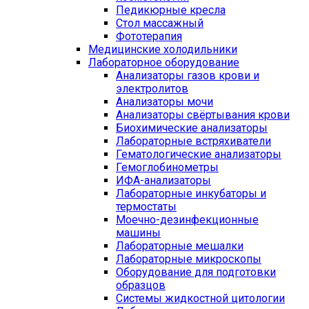
Педикюрные кресла
Стол массажный
Фототерапия
Медицинские холодильники
Лабораторное оборудование
Анализаторы газов крови и
электролитов
Анализаторы мочи
Анализаторы свёртывания крови
Биохимические анализаторы
Лабораторные встряхиватели
Гематологические анализаторы
Гемоглобинометры
ИФА-анализаторы
Лабораторные инкубаторы и
термостаты
Моечно-дезинфекционные
машины
Лабораторные мешалки
Лабораторные микроскопы
Оборудование для подготовки
образцов
Системы жидкостной цитологии