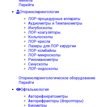
Мебель
Перейти
Оториноларингология
ЛОР-процедурные аппараты
Аудиометры и Тимпанометры
Интубоскопы
ЛОР-коагуляторы
Кольпоскопы
ЛОР-кресла
Лазеры для ЛОР хирургии
ЛОР-комбайны
ЛОР-микроскопы
Риноманометры
Синускопы
ЛОР-эндоскопы
Оториноларингологическое оборудование
Перейти
Офтальмология
Авторефкератометры
Авторефракторы (Форопторы)
Биометры