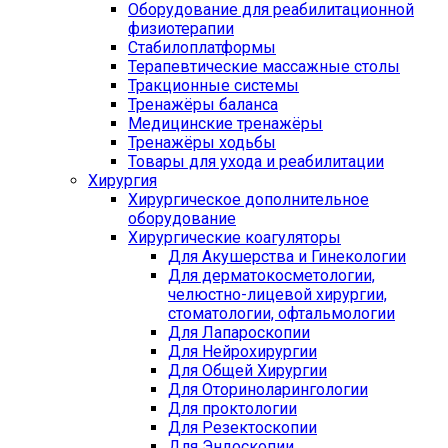
Оборудование для реабилитационной
физиотерапии
Стабилоплатформы
Терапевтические массажные столы
Тракционные системы
Тренажёры баланса
Медицинские тренажёры
Тренажёры ходьбы
Товары для ухода и реабилитации
Хирургия
Хирургическое дополнительное
оборудование
Хирургические коагуляторы
Для Акушерства и Гинекологии
Для дерматокосметологии,
челюстно-лицевой хирургии,
стоматологии, офтальмологии
Для Лапароскопии
Для Нейрохирургии
Для Общей Хирургии
Для Оториноларингологии
Для проктологии
Для Резектоскопии
Для Эндоскопии