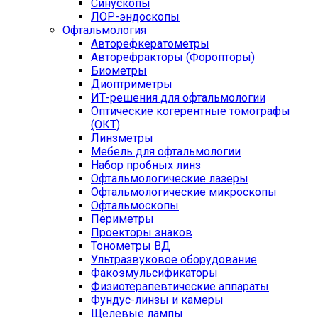
Синускопы
ЛОР-эндоскопы
Офтальмология
Авторефкератометры
Авторефракторы (Форопторы)
Биометры
Диоптриметры
ИТ-решения для офтальмологии
Оптические когерентные томографы
(ОКТ)
Линзметры
Мебель для офтальмологии
Набор пробных линз
Офтальмологические лазеры
Офтальмологические микроскопы
Офтальмоскопы
Периметры
Проекторы знаков
Тонометры ВД
Ультразвуковое оборудование
Факоэмульсификаторы
Физиотерапевтические аппараты
Фундус-линзы и камеры
Щелевые лампы