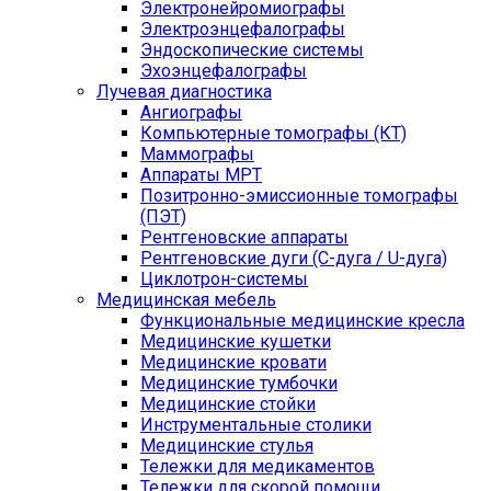
Электронейромиографы
Электроэнцефалографы
Эндоскопические системы
Эхоэнцефалографы
Лучевая диагностика
Ангиографы
Компьютерные томографы (КТ)
Маммографы
Аппараты МРТ
Позитронно-эмиссионные томографы
(ПЭТ)
Рентгеновские аппараты
Рентгеновские дуги (С-дуга / U-дуга)
Циклотрон-системы
Медицинская мебель
Функциональные медицинские кресла
Медицинские кушетки
Медицинские кровати
Медицинские тумбочки
Медицинские стойки
Инструментальные столики
Медицинские стулья
Тележки для медикаментов
Тележки для скорой помощи