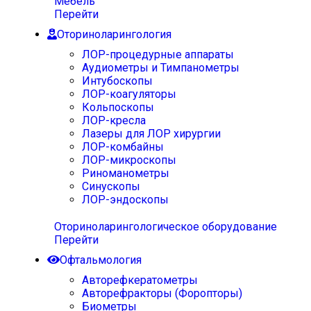
Мебель
Перейти
Оториноларингология
ЛОР-процедурные аппараты
Аудиометры и Тимпанометры
Интубоскопы
ЛОР-коагуляторы
Кольпоскопы
ЛОР-кресла
Лазеры для ЛОР хирургии
ЛОР-комбайны
ЛОР-микроскопы
Риноманометры
Синускопы
ЛОР-эндоскопы
Оториноларингологическое оборудование
Перейти
Офтальмология
Авторефкератометры
Авторефракторы (Форопторы)
Биометры