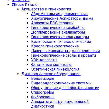
Весь Каталог
Акушерство и гинекология
Абдоминальная декомпрессия
Хирургические Аспираторы дыма
Аппараты БОС-терапии
Гинекологические комбайны
Допплеровские анализаторы
Гинекологические коагуляторы
Кольпоскопы гинекологические
Кресла гинекологические
Лазерные аппараты для гинекологии
Гинекологические столы и кровати
УЗИ Аппараты
Фетальные мониторы
Эстетическая гинекология
Диагностическое оборудование
Веновизоры
Видеоэндоскопические системы
Оборудование для нейрофизиологии
Спирографы
Фибросканы
Аппараты для функциональной
диагностики