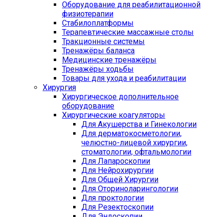
Оборудование для реабилитационной
физиотерапии
Стабилоплатформы
Терапевтические массажные столы
Тракционные системы
Тренажёры баланса
Медицинские тренажёры
Тренажёры ходьбы
Товары для ухода и реабилитации
Хирургия
Хирургическое дополнительное
оборудование
Хирургические коагуляторы
Для Акушерства и Гинекологии
Для дерматокосметологии,
челюстно-лицевой хирургии,
стоматологии, офтальмологии
Для Лапароскопии
Для Нейрохирургии
Для Общей Хирургии
Для Оториноларингологии
Для проктологии
Для Резектоскопии
Для Эндоскопии