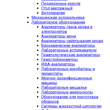
Педикюрные кресла
Стол массажный
Фототерапия
Медицинские холодильники
Лабораторное оборудование
Анализаторы газов крови и
электролитов
Анализаторы мочи
Анализаторы свёртывания крови
Биохимические анализаторы
Лабораторные встряхиватели
Гематологические анализаторы
Гемоглобинометры
ИФА-анализаторы
Лабораторные инкубаторы и
термостаты
Моечно-дезинфекционные
машины
Лабораторные мешалки
Лабораторные микроскопы
Оборудование для подготовки
образцов
Системы жидкостной цитологии