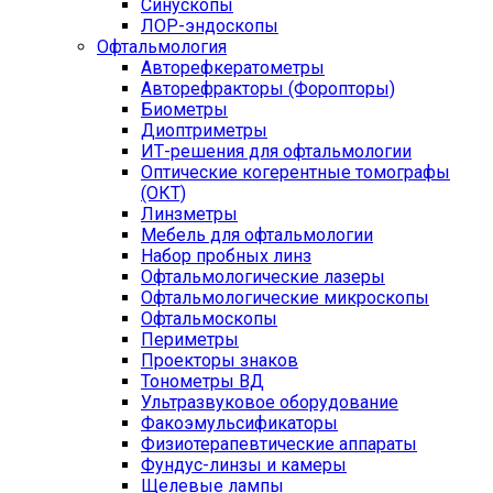
Синускопы
ЛОР-эндоскопы
Офтальмология
Авторефкератометры
Авторефракторы (Форопторы)
Биометры
Диоптриметры
ИТ-решения для офтальмологии
Оптические когерентные томографы
(ОКТ)
Линзметры
Мебель для офтальмологии
Набор пробных линз
Офтальмологические лазеры
Офтальмологические микроскопы
Офтальмоскопы
Периметры
Проекторы знаков
Тонометры ВД
Ультразвуковое оборудование
Факоэмульсификаторы
Физиотерапевтические аппараты
Фундус-линзы и камеры
Щелевые лампы