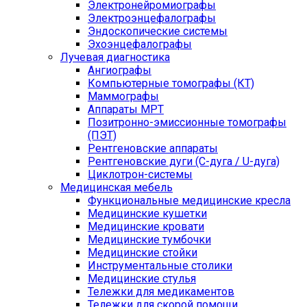
Электронейромиографы
Электроэнцефалографы
Эндоскопические системы
Эхоэнцефалографы
Лучевая диагностика
Ангиографы
Компьютерные томографы (КТ)
Маммографы
Аппараты МРТ
Позитронно-эмиссионные томографы
(ПЭТ)
Рентгеновские аппараты
Рентгеновские дуги (С-дуга / U-дуга)
Циклотрон-системы
Медицинская мебель
Функциональные медицинские кресла
Медицинские кушетки
Медицинские кровати
Медицинские тумбочки
Медицинские стойки
Инструментальные столики
Медицинские стулья
Тележки для медикаментов
Тележки для скорой помощи