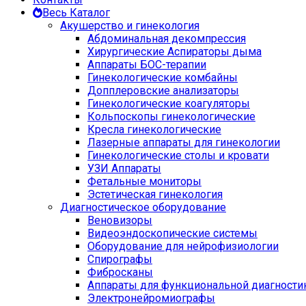
Весь Каталог
Акушерство и гинекология
Абдоминальная декомпрессия
Хирургические Аспираторы дыма
Аппараты БОС-терапии
Гинекологические комбайны
Допплеровские анализаторы
Гинекологические коагуляторы
Кольпоскопы гинекологические
Кресла гинекологические
Лазерные аппараты для гинекологии
Гинекологические столы и кровати
УЗИ Аппараты
Фетальные мониторы
Эстетическая гинекология
Диагностическое оборудование
Веновизоры
Видеоэндоскопические системы
Оборудование для нейрофизиологии
Спирографы
Фибросканы
Аппараты для функциональной диагности
Электронейромиографы