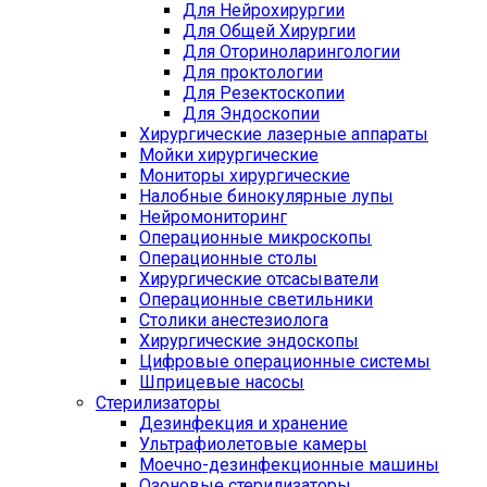
Для Нейрохирургии
Для Общей Хирургии
Для Оториноларингологии
Для проктологии
Для Резектоскопии
Для Эндоскопии
Хирургические лазерные аппараты
Мойки хирургические
Мониторы хирургические
Налобные бинокулярные лупы
Нейромониторинг
Операционные микроскопы
Операционные столы
Хирургические отсасыватели
Операционные светильники
Столики анестезиолога
Хирургические эндоскопы
Цифровые операционные системы
Шприцевые насосы
Стерилизаторы
Дезинфекция и хранение
Ультрафиолетовые камеры
Моечно-дезинфекционные машины
Озоновые стерилизаторы