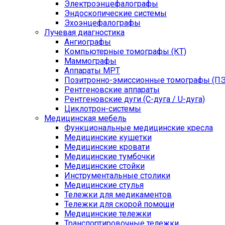
Электроэнцефалографы
Эндоскопические системы
Эхоэнцефалографы
Лучевая диагностика
Ангиографы
Компьютерные томографы (КТ)
Маммографы
Аппараты МРТ
Позитронно-эмиссионные томографы (ПЭ
Рентгеновские аппараты
Рентгеновские дуги (С-дуга / U-дуга)
Циклотрон-системы
Медицинская мебель
Функциональные медицинские кресла
Медицинские кушетки
Медицинские кровати
Медицинские тумбочки
Медицинские стойки
Инструментальные столики
Медицинские стулья
Тележки для медикаментов
Тележки для скорой помощи
Медицинские тележки
Транспортировочные тележки