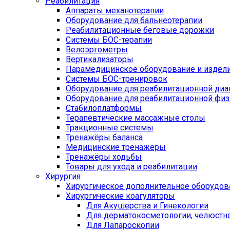
Реабилитация
Аппараты механотерапии
Оборудование для бальнеотерапии
Реабилитационные беговые дорожки
Системы БОС-терапии
Велоэргометры
Вертикализаторы
Парамедицинское оборудование и издел
Системы БОС-тренировок
Оборудование для реабилитационной диа
Оборудование для реабилитационной физ
Стабилоплатформы
Терапевтические массажные столы
Тракционные системы
Тренажёры баланса
Медицинские тренажёры
Тренажёры ходьбы
Товары для ухода и реабилитации
Хирургия
Хирургическое дополнительное оборудов
Хирургические коагуляторы
Для Акушерства и Гинекологии
Для дерматокосметологии, челюстно
Для Лапароскопии