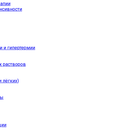
рапии
енсивности
и и гипертермии
х растворов
 лёгких)
ры
ции