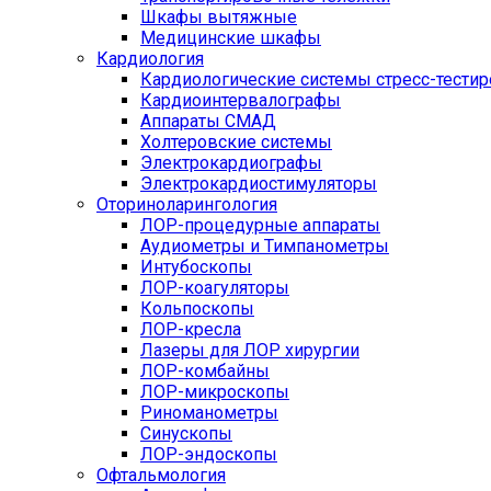
Шкафы вытяжные
Медицинские шкафы
Кардиология
Кардиологические системы стресс-тести
Кардиоинтервалографы
Аппараты СМАД
Холтеровские системы
Электрокардиографы
Электрокардиостимуляторы
Оториноларингология
ЛОР-процедурные аппараты
Аудиометры и Тимпанометры
Интубоскопы
ЛОР-коагуляторы
Кольпоскопы
ЛОР-кресла
Лазеры для ЛОР хирургии
ЛОР-комбайны
ЛОР-микроскопы
Риноманометры
Синускопы
ЛОР-эндоскопы
Офтальмология