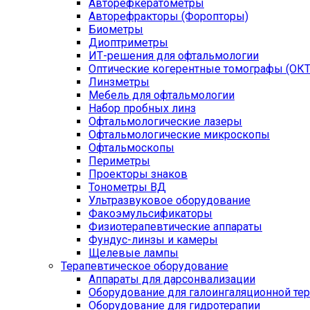
Авторефкератометры
Авторефракторы (Форопторы)
Биометры
Диоптриметры
ИТ-решения для офтальмологии
Оптические когерентные томографы (ОКТ
Линзметры
Мебель для офтальмологии
Набор пробных линз
Офтальмологические лазеры
Офтальмологические микроскопы
Офтальмоскопы
Периметры
Проекторы знаков
Тонометры ВД
Ультразвуковое оборудование
Факоэмульсификаторы
Физиотерапевтические аппараты
Фундус-линзы и камеры
Щелевые лампы
Терапевтическое оборудование
Аппараты для дарсонвализации
Оборудование для галоингаляционной те
Оборудование для гидротерапии