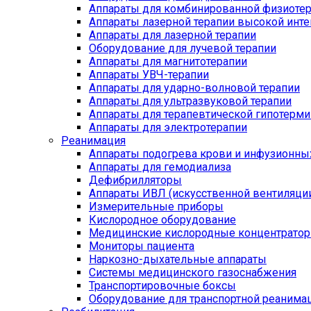
Аппараты для комбинированной физиоте
Аппараты лазерной терапии высокой инт
Аппараты для лазерной терапии
Оборудование для лучевой терапии
Аппараты для магнитотерапии
Аппараты УВЧ-терапии
Аппараты для ударно-волновой терапии
Аппараты для ультразвуковой терапии
Аппараты для терапевтической гипотерми
Аппараты для электротерапии
Реанимация
Аппараты подогрева крови и инфузионны
Аппараты для гемодиализа
Дефибрилляторы
Аппараты ИВЛ (искусственной вентиляции
Измерительные приборы
Кислородное оборудование
Медицинские кислородные концентрато
Мониторы пациента
Наркозно-дыхательные аппараты
Системы медицинского газоснабжения
Транспортировочные боксы
Оборудование для транспортной реанима