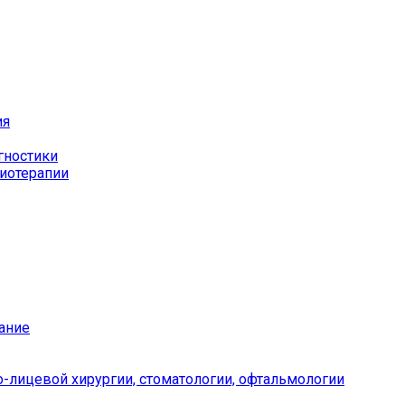
ия
гностики
иотерапии
ание
-лицевой хирургии, стоматологии, офтальмологии