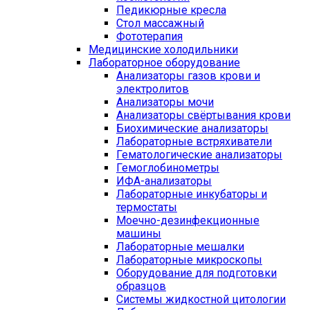
Педикюрные кресла
Стол массажный
Фототерапия
Медицинские холодильники
Лабораторное оборудование
Анализаторы газов крови и
электролитов
Анализаторы мочи
Анализаторы свёртывания крови
Биохимические анализаторы
Лабораторные встряхиватели
Гематологические анализаторы
Гемоглобинометры
ИФА-анализаторы
Лабораторные инкубаторы и
термостаты
Моечно-дезинфекционные
машины
Лабораторные мешалки
Лабораторные микроскопы
Оборудование для подготовки
образцов
Системы жидкостной цитологии