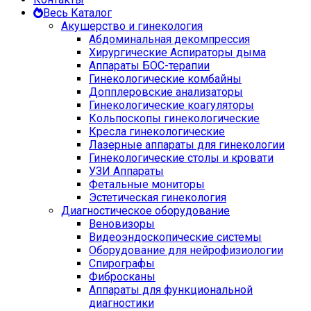
Весь Каталог
Акушерство и гинекология
Абдоминальная декомпрессия
Хирургические Аспираторы дыма
Аппараты БОС-терапии
Гинекологические комбайны
Допплеровские анализаторы
Гинекологические коагуляторы
Кольпоскопы гинекологические
Кресла гинекологические
Лазерные аппараты для гинекологии
Гинекологические столы и кровати
УЗИ Аппараты
Фетальные мониторы
Эстетическая гинекология
Диагностическое оборудование
Веновизоры
Видеоэндоскопические системы
Оборудование для нейрофизиологии
Спирографы
Фибросканы
Аппараты для функциональной
диагностики