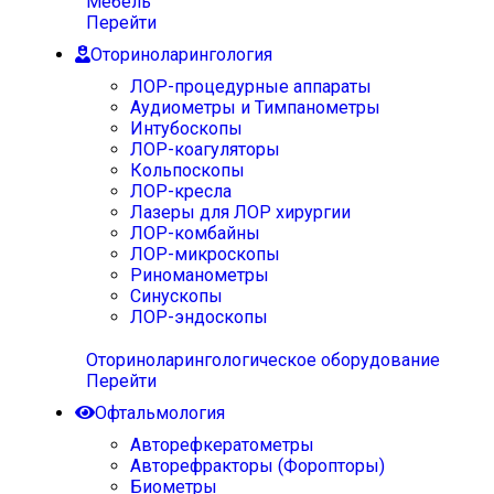
Мебель
Перейти
Оториноларингология
ЛОР-процедурные аппараты
Аудиометры и Тимпанометры
Интубоскопы
ЛОР-коагуляторы
Кольпоскопы
ЛОР-кресла
Лазеры для ЛОР хирургии
ЛОР-комбайны
ЛОР-микроскопы
Риноманометры
Синускопы
ЛОР-эндоскопы
Оториноларингологическое оборудование
Перейти
Офтальмология
Авторефкератометры
Авторефракторы (Форопторы)
Биометры