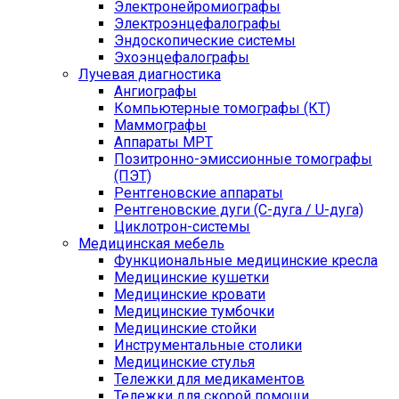
Электронейромиографы
Электроэнцефалографы
Эндоскопические системы
Эхоэнцефалографы
Лучевая диагностика
Ангиографы
Компьютерные томографы (КТ)
Маммографы
Аппараты МРТ
Позитронно-эмиссионные томографы
(ПЭТ)
Рентгеновские аппараты
Рентгеновские дуги (С-дуга / U-дуга)
Циклотрон-системы
Медицинская мебель
Функциональные медицинские кресла
Медицинские кушетки
Медицинские кровати
Медицинские тумбочки
Медицинские стойки
Инструментальные столики
Медицинские стулья
Тележки для медикаментов
Тележки для скорой помощи