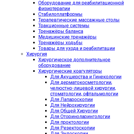
Оборудование для реабилитационной
физиотерапии
Стабилоплатформы
Терапевтические массажные столы
Тракционные системы
Тренажёры баланса
Медицинские тренажёры
Тренажёры ходьбы
Товары для ухода и реабилитации
Хирургия
Хирургическое дополнительное
оборудование
Хирургические коагуляторы
Для Акушерства и Гинекологии
Для дерматокосметологии,
челюстно-лицевой хирургии,
стоматологии, офтальмологии
Для Лапароскопии
Для Нейрохирургии
Для Общей Хирургии
Для Оториноларингологии
Для проктологии
Для Резектоскопии
Для Эндоскопии