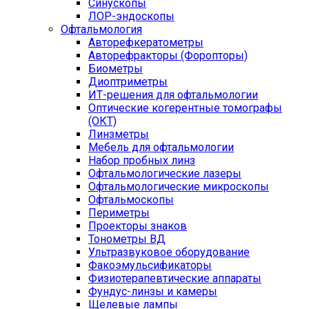
Синускопы
ЛОР-эндоскопы
Офтальмология
Авторефкератометры
Авторефракторы (Форопторы)
Биометры
Диоптриметры
ИТ-решения для офтальмологии
Оптические когерентные томографы
(ОКТ)
Линзметры
Мебель для офтальмологии
Набор пробных линз
Офтальмологические лазеры
Офтальмологические микроскопы
Офтальмоскопы
Периметры
Проекторы знаков
Тонометры ВД
Ультразвуковое оборудование
Факоэмульсификаторы
Физиотерапевтические аппараты
Фундус-линзы и камеры
Щелевые лампы