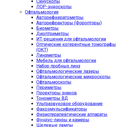
Синускопы
ЛОР-эндоскопы
Офтальмология
Авторефкератометры
Авторефракторы (Форопторы)
Биометры
Диоптриметры
ИТ-решения для офтальмологии
Оптические когерентные томографы
(ОКТ)
Линзметры
Мебель для офтальмологии
Набор пробных линз
Офтальмологические лазеры
Офтальмологические микроскопы
Офтальмоскопы
Периметры
Проекторы знаков
Тонометры ВД
Ультразвуковое оборудование
Факоэмульсификаторы
Физиотерапевтические аппараты
Фундус-линзы и камеры
Щелевые лампы