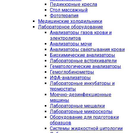
Педикюрные кресла
Стол массажный
Фототерапия
Медицинские холодильники
Лабораторное оборудование
Анализаторы газов крови и
электролитов
Анализаторы мочи
Анализаторы свёртывания крови
Биохимические анализаторы
Лабораторные встряхиватели
Гематологические анализаторы
Гемоглобинометры
ИФА-анализаторы
Лабораторные инкубаторы и
термостаты
Моечно-дезинфекционные
машины
Лабораторные мешалки
Лабораторные микроскопы
Оборудование для подготовки
образцов
Системы жидкостной цитологии