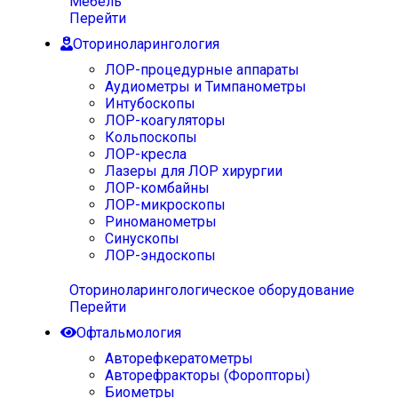
Мебель
Перейти
Оториноларингология
ЛОР-процедурные аппараты
Аудиометры и Тимпанометры
Интубоскопы
ЛОР-коагуляторы
Кольпоскопы
ЛОР-кресла
Лазеры для ЛОР хирургии
ЛОР-комбайны
ЛОР-микроскопы
Риноманометры
Синускопы
ЛОР-эндоскопы
Оториноларингологическое оборудование
Перейти
Офтальмология
Авторефкератометры
Авторефракторы (Форопторы)
Биометры