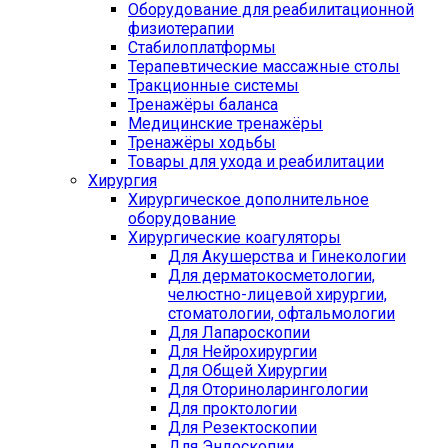
Оборудование для реабилитационной
физиотерапии
Стабилоплатформы
Терапевтические массажные столы
Тракционные системы
Тренажёры баланса
Медицинские тренажёры
Тренажёры ходьбы
Товары для ухода и реабилитации
Хирургия
Хирургическое дополнительное
оборудование
Хирургические коагуляторы
Для Акушерства и Гинекологии
Для дерматокосметологии,
челюстно-лицевой хирургии,
стоматологии, офтальмологии
Для Лапароскопии
Для Нейрохирургии
Для Общей Хирургии
Для Оториноларингологии
Для проктологии
Для Резектоскопии
Для Эндоскопии