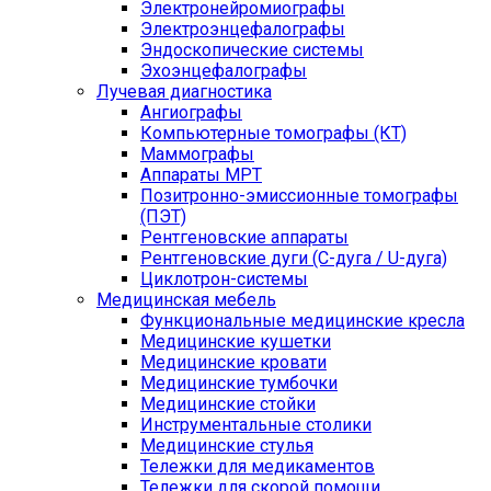
Электронейромиографы
Электроэнцефалографы
Эндоскопические системы
Эхоэнцефалографы
Лучевая диагностика
Ангиографы
Компьютерные томографы (КТ)
Маммографы
Аппараты МРТ
Позитронно-эмиссионные томографы
(ПЭТ)
Рентгеновские аппараты
Рентгеновские дуги (С-дуга / U-дуга)
Циклотрон-системы
Медицинская мебель
Функциональные медицинские кресла
Медицинские кушетки
Медицинские кровати
Медицинские тумбочки
Медицинские стойки
Инструментальные столики
Медицинские стулья
Тележки для медикаментов
Тележки для скорой помощи