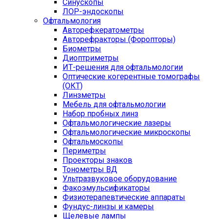
Синускопы
ЛОР-эндоскопы
Офтальмология
Авторефкератометры
Авторефракторы (Форопторы)
Биометры
Диоптриметры
ИТ-решения для офтальмологии
Оптические когерентные томографы
(ОКТ)
Линзметры
Мебель для офтальмологии
Набор пробных линз
Офтальмологические лазеры
Офтальмологические микроскопы
Офтальмоскопы
Периметры
Проекторы знаков
Тонометры ВД
Ультразвуковое оборудование
Факоэмульсификаторы
Физиотерапевтические аппараты
Фундус-линзы и камеры
Щелевые лампы