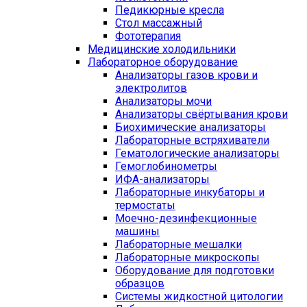
Педикюрные кресла
Стол массажный
Фототерапия
Медицинские холодильники
Лабораторное оборудование
Анализаторы газов крови и
электролитов
Анализаторы мочи
Анализаторы свёртывания крови
Биохимические анализаторы
Лабораторные встряхиватели
Гематологические анализаторы
Гемоглобинометры
ИФА-анализаторы
Лабораторные инкубаторы и
термостаты
Моечно-дезинфекционные
машины
Лабораторные мешалки
Лабораторные микроскопы
Оборудование для подготовки
образцов
Системы жидкостной цитологии