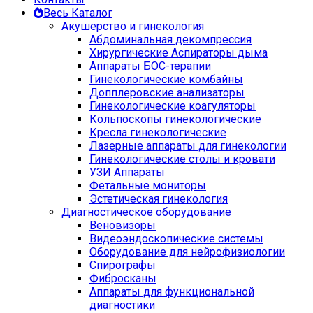
Весь Каталог
Акушерство и гинекология
Абдоминальная декомпрессия
Хирургические Аспираторы дыма
Аппараты БОС-терапии
Гинекологические комбайны
Допплеровские анализаторы
Гинекологические коагуляторы
Кольпоскопы гинекологические
Кресла гинекологические
Лазерные аппараты для гинекологии
Гинекологические столы и кровати
УЗИ Аппараты
Фетальные мониторы
Эстетическая гинекология
Диагностическое оборудование
Веновизоры
Видеоэндоскопические системы
Оборудование для нейрофизиологии
Спирографы
Фибросканы
Аппараты для функциональной
диагностики