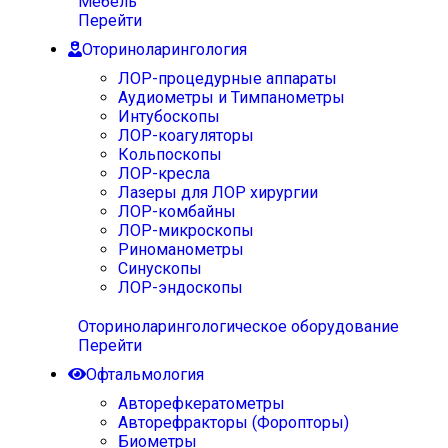
Мебель
Перейти
Оториноларингология
ЛОР-процедурные аппараты
Аудиометры и Тимпанометры
Интубоскопы
ЛОР-коагуляторы
Кольпоскопы
ЛОР-кресла
Лазеры для ЛОР хирургии
ЛОР-комбайны
ЛОР-микроскопы
Риноманометры
Синускопы
ЛОР-эндоскопы
Оториноларингологическое оборудование
Перейти
Офтальмология
Авторефкератометры
Авторефракторы (Форопторы)
Биометры