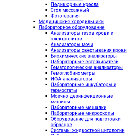
Педикюрные кресла
Стол массажный
Фототерапия
Медицинские холодильники
Лабораторное оборудование
Анализаторы газов крови и
электролитов
Анализаторы мочи
Анализаторы свёртывания крови
Биохимические анализаторы
Лабораторные встряхиватели
Гематологические анализаторы
Гемоглобинометры
ИФА-анализаторы
Лабораторные инкубаторы и
термостаты
Моечно-дезинфекционные
машины
Лабораторные мешалки
Лабораторные микроскопы
Оборудование для подготовки
образцов
Системы жидкостной цитологии