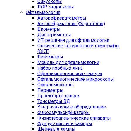
Синускопы
ЛОР-эндоскопы
Офтальмология
Авторефкератометры
Авторефракторы (Форопторы)
Биометры
Диоптриметры
ИТ-решения для офтальмологии
Оптические когерентные томографы
(ОКТ)
Линзметры
Мебель для офтальмологии
Набор пробных линз
Офтальмологические лазеры
Офтальмологические микроскопы
Офтальмоскопы
Периметры
Проекторы знаков
Тонометры ВД
Ультразвуковое оборудование
Факоэмульсификаторы
Физиотерапевтические аппараты
Фундус-линзы и камеры
Щелевые лампы