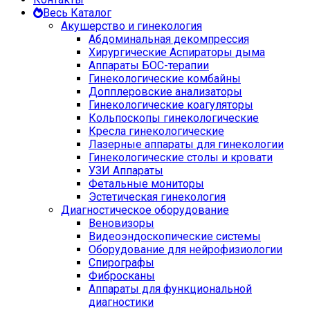
Весь Каталог
Акушерство и гинекология
Абдоминальная декомпрессия
Хирургические Аспираторы дыма
Аппараты БОС-терапии
Гинекологические комбайны
Допплеровские анализаторы
Гинекологические коагуляторы
Кольпоскопы гинекологические
Кресла гинекологические
Лазерные аппараты для гинекологии
Гинекологические столы и кровати
УЗИ Аппараты
Фетальные мониторы
Эстетическая гинекология
Диагностическое оборудование
Веновизоры
Видеоэндоскопические системы
Оборудование для нейрофизиологии
Спирографы
Фибросканы
Аппараты для функциональной
диагностики