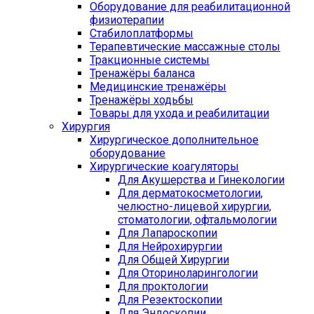
Оборудование для реабилитационной
физиотерапии
Стабилоплатформы
Терапевтические массажные столы
Тракционные системы
Тренажёры баланса
Медицинские тренажёры
Тренажёры ходьбы
Товары для ухода и реабилитации
Хирургия
Хирургическое дополнительное
оборудование
Хирургические коагуляторы
Для Акушерства и Гинекологии
Для дерматокосметологии,
челюстно-лицевой хирургии,
стоматологии, офтальмологии
Для Лапароскопии
Для Нейрохирургии
Для Общей Хирургии
Для Оториноларингологии
Для проктологии
Для Резектоскопии
Для Эндоскопии