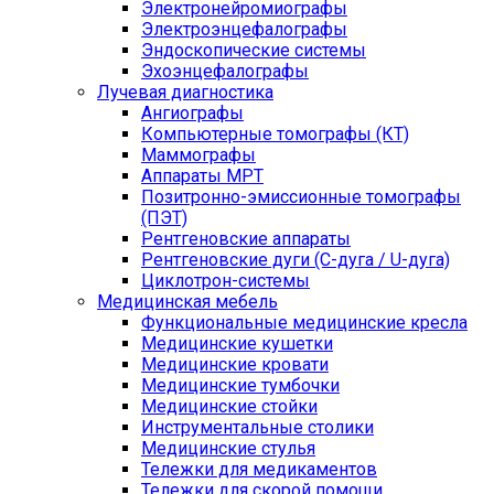
Электронейромиографы
Электроэнцефалографы
Эндоскопические системы
Эхоэнцефалографы
Лучевая диагностика
Ангиографы
Компьютерные томографы (КТ)
Маммографы
Аппараты МРТ
Позитронно-эмиссионные томографы
(ПЭТ)
Рентгеновские аппараты
Рентгеновские дуги (С-дуга / U-дуга)
Циклотрон-системы
Медицинская мебель
Функциональные медицинские кресла
Медицинские кушетки
Медицинские кровати
Медицинские тумбочки
Медицинские стойки
Инструментальные столики
Медицинские стулья
Тележки для медикаментов
Тележки для скорой помощи