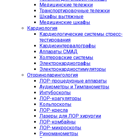
Медицинские тележки
Транспортировочные тележки
Шкафы вытяжные
Медицинские шкафы
Кардиология
Кардиологические системы стресс-
тестирования
Кардиоинтервалографы
Аппараты СМАД
Холтеровские системы
Электрокардиографы
Электрокардиостимуляторы
Оториноларингология
ЛОР-процедурные аппараты
Аудиометры и Тимпанометры
Интубоскопы
ЛОР-коагуляторы
Кольпоскопы
ЛОР-кресла
Лазеры для ЛОР хирургии
ЛОР-комбайны
ЛОР-микроскопы
Риноманометры