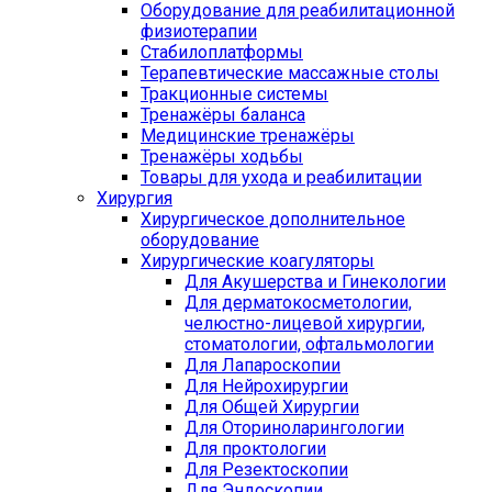
Оборудование для реабилитационной
физиотерапии
Стабилоплатформы
Терапевтические массажные столы
Тракционные системы
Тренажёры баланса
Медицинские тренажёры
Тренажёры ходьбы
Товары для ухода и реабилитации
Хирургия
Хирургическое дополнительное
оборудование
Хирургические коагуляторы
Для Акушерства и Гинекологии
Для дерматокосметологии,
челюстно-лицевой хирургии,
стоматологии, офтальмологии
Для Лапароскопии
Для Нейрохирургии
Для Общей Хирургии
Для Оториноларингологии
Для проктологии
Для Резектоскопии
Для Эндоскопии