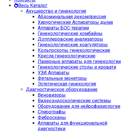
Весь Каталог
Акушерство и гинекология
Абдоминальная декомпрессия
Хирургические Аспираторы дыма
Аппараты БОС-терапии
Гинекологические комбайны
Допплеровские анализаторы
Гинекологические коагуляторы
Кольпоскопы гинекологические
Кресла гинекологические
Лазерные аппараты для гинекологии
Гинекологические столы и кровати
УЗИ Аппараты
Фетальные мониторы
Эстетическая гинекология
Диагностическое оборудование
Веновизоры
Видеоэндоскопические системы
Оборудование для нейрофизиологии
Спирографы
Фибросканы
Аппараты для функциональной
диагностики