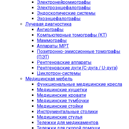
Электронейромиографы
Электроэнцефалографы
Эндоскопические системы
Эхоэнцефалографы
Лучевая диагностика
Ангиографы
Компьютерные томографы (КТ)
Маммографы
Аппараты МРТ
Позитронно-эмиссионные томографы
(ПЭТ)
Рентгеновские аппараты
Рентгеновские дуги (С-дуга / U-дуга)
Циклотрон-системы
Медицинская мебель
Функциональные медицинские кресла
Медицинские кушетки
Медицинские кровати
Медицинские тумбочки
Медицинские стойки
Инструментальные столики
Медицинские стулья
Тележки для медикаментов
Тележки для скорой помощи