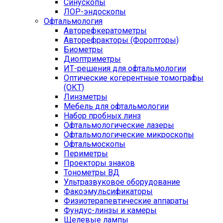
Синускопы
ЛОР-эндоскопы
Офтальмология
Авторефкератометры
Авторефракторы (Форопторы)
Биометры
Диоптриметры
ИТ-решения для офтальмологии
Оптические когерентные томографы
(ОКТ)
Линзметры
Мебель для офтальмологии
Набор пробных линз
Офтальмологические лазеры
Офтальмологические микроскопы
Офтальмоскопы
Периметры
Проекторы знаков
Тонометры ВД
Ультразвуковое оборудование
Факоэмульсификаторы
Физиотерапевтические аппараты
Фундус-линзы и камеры
Щелевые лампы