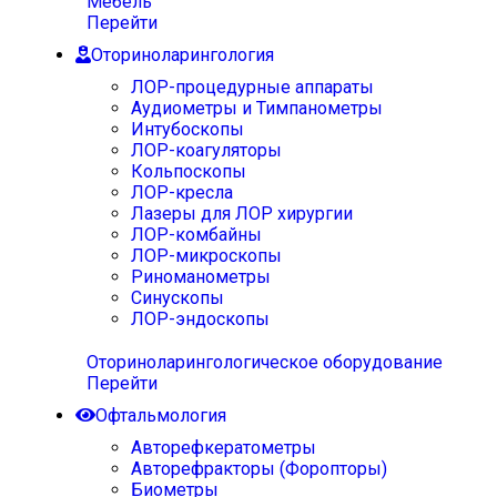
Мебель
Перейти
Оториноларингология
ЛОР-процедурные аппараты
Аудиометры и Тимпанометры
Интубоскопы
ЛОР-коагуляторы
Кольпоскопы
ЛОР-кресла
Лазеры для ЛОР хирургии
ЛОР-комбайны
ЛОР-микроскопы
Риноманометры
Синускопы
ЛОР-эндоскопы
Оториноларингологическое оборудование
Перейти
Офтальмология
Авторефкератометры
Авторефракторы (Форопторы)
Биометры