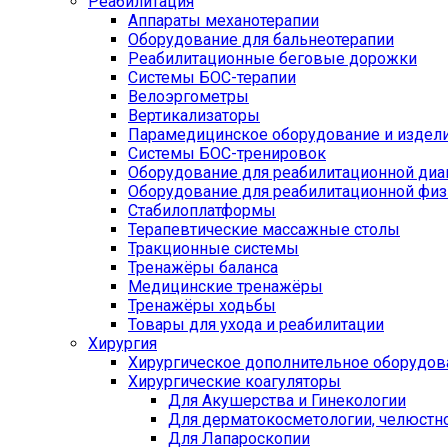
Реабилитация
Аппараты механотерапии
Оборудование для бальнеотерапии
Реабилитационные беговые дорожки
Системы БОС-терапии
Велоэргометры
Вертикализаторы
Парамедицинское оборудование и издел
Системы БОС-тренировок
Оборудование для реабилитационной диа
Оборудование для реабилитационной физ
Стабилоплатформы
Терапевтические массажные столы
Тракционные системы
Тренажёры баланса
Медицинские тренажёры
Тренажёры ходьбы
Товары для ухода и реабилитации
Хирургия
Хирургическое дополнительное оборудов
Хирургические коагуляторы
Для Акушерства и Гинекологии
Для дерматокосметологии, челюстно
Для Лапароскопии