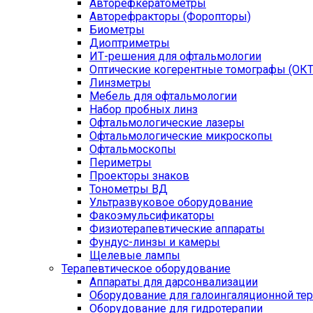
Авторефкератометры
Авторефракторы (Форопторы)
Биометры
Диоптриметры
ИТ-решения для офтальмологии
Оптические когерентные томографы (ОКТ
Линзметры
Мебель для офтальмологии
Набор пробных линз
Офтальмологические лазеры
Офтальмологические микроскопы
Офтальмоскопы
Периметры
Проекторы знаков
Тонометры ВД
Ультразвуковое оборудование
Факоэмульсификаторы
Физиотерапевтические аппараты
Фундус-линзы и камеры
Щелевые лампы
Терапевтическое оборудование
Аппараты для дарсонвализации
Оборудование для галоингаляционной те
Оборудование для гидротерапии