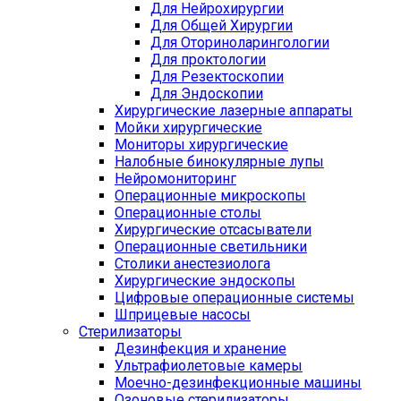
Для Нейрохирургии
Для Общей Хирургии
Для Оториноларингологии
Для проктологии
Для Резектоскопии
Для Эндоскопии
Хирургические лазерные аппараты
Мойки хирургические
Мониторы хирургические
Налобные бинокулярные лупы
Нейромониторинг
Операционные микроскопы
Операционные столы
Хирургические отсасыватели
Операционные светильники
Столики анестезиолога
Хирургические эндоскопы
Цифровые операционные системы
Шприцевые насосы
Стерилизаторы
Дезинфекция и хранение
Ультрафиолетовые камеры
Моечно-дезинфекционные машины
Озоновые стерилизаторы