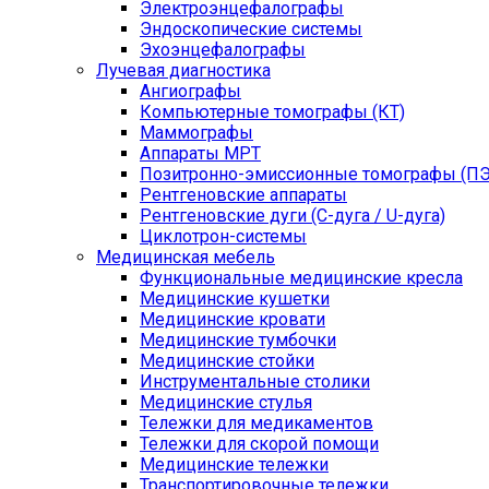
Электроэнцефалографы
Эндоскопические системы
Эхоэнцефалографы
Лучевая диагностика
Ангиографы
Компьютерные томографы (КТ)
Маммографы
Аппараты МРТ
Позитронно-эмиссионные томографы (ПЭ
Рентгеновские аппараты
Рентгеновские дуги (С-дуга / U-дуга)
Циклотрон-системы
Медицинская мебель
Функциональные медицинские кресла
Медицинские кушетки
Медицинские кровати
Медицинские тумбочки
Медицинские стойки
Инструментальные столики
Медицинские стулья
Тележки для медикаментов
Тележки для скорой помощи
Медицинские тележки
Транспортировочные тележки