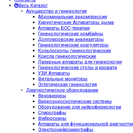
Весь Каталог
Акушерство и гинекология
Абдоминальная декомпрессия
Хирургические Аспираторы дыма
Аппараты БОС-терапии
Гинекологические комбайны
Допплеровские анализаторы
Гинекологические коагуляторы
Кольпоскопы гинекологические
Кресла гинекологические
Лазерные аппараты для гинекологии
Гинекологические столы и кровати
УЗИ Аппараты
Фетальные мониторы
Эстетическая гинекология
Диагностическое оборудование
Веновизоры
Видеоэндоскопические системы
Оборудование для нейрофизиологии
Спирографы
Фибросканы
Аппараты для функциональной диагности
Электронейромиографы