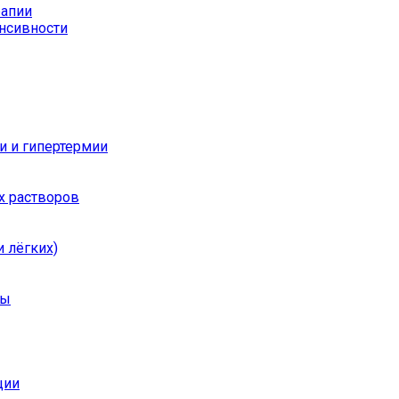
рапии
енсивности
и и гипертермии
х растворов
 лёгких)
ры
ции