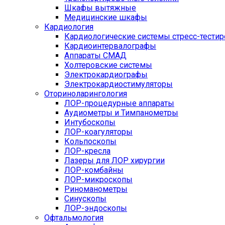
Шкафы вытяжные
Медицинские шкафы
Кардиология
Кардиологические системы стресс-тести
Кардиоинтервалографы
Аппараты СМАД
Холтеровские системы
Электрокардиографы
Электрокардиостимуляторы
Оториноларингология
ЛОР-процедурные аппараты
Аудиометры и Тимпанометры
Интубоскопы
ЛОР-коагуляторы
Кольпоскопы
ЛОР-кресла
Лазеры для ЛОР хирургии
ЛОР-комбайны
ЛОР-микроскопы
Риноманометры
Синускопы
ЛОР-эндоскопы
Офтальмология