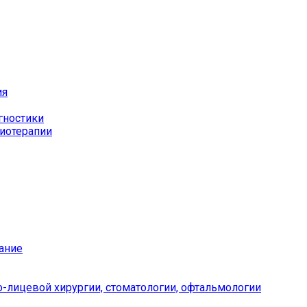
ия
гностики
иотерапии
ание
-лицевой хирургии, стоматологии, офтальмологии