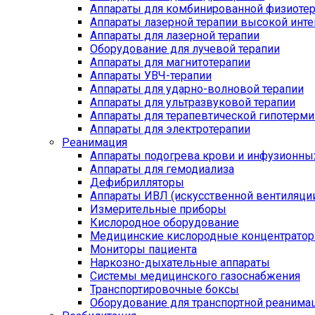
Аппараты для комбинированной физиоте
Аппараты лазерной терапии высокой инт
Аппараты для лазерной терапии
Оборудование для лучевой терапии
Аппараты для магнитотерапии
Аппараты УВЧ-терапии
Аппараты для ударно-волновой терапии
Аппараты для ультразвуковой терапии
Аппараты для терапевтической гипотерми
Аппараты для электротерапии
Реанимация
Аппараты подогрева крови и инфузионны
Аппараты для гемодиализа
Дефибрилляторы
Аппараты ИВЛ (искусственной вентиляции
Измерительные приборы
Кислородное оборудование
Медицинские кислородные концентрато
Мониторы пациента
Наркозно-дыхательные аппараты
Системы медицинского газоснабжения
Транспортировочные боксы
Оборудование для транспортной реанима