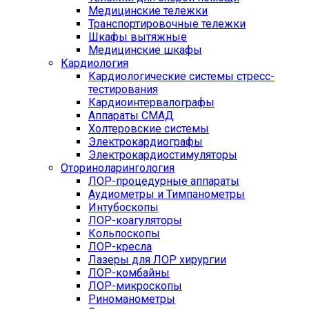
Медицинские тележки
Транспортировочные тележки
Шкафы вытяжные
Медицинские шкафы
Кардиология
Кардиологические системы стресс-
тестирования
Кардиоинтервалографы
Аппараты СМАД
Холтеровские системы
Электрокардиографы
Электрокардиостимуляторы
Оториноларингология
ЛОР-процедурные аппараты
Аудиометры и Тимпанометры
Интубоскопы
ЛОР-коагуляторы
Кольпоскопы
ЛОР-кресла
Лазеры для ЛОР хирургии
ЛОР-комбайны
ЛОР-микроскопы
Риноманометры