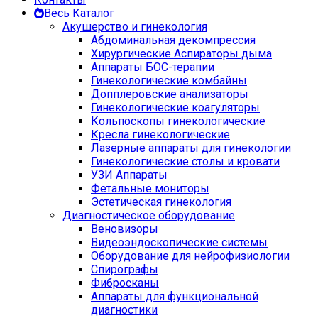
Весь Каталог
Акушерство и гинекология
Абдоминальная декомпрессия
Хирургические Аспираторы дыма
Аппараты БОС-терапии
Гинекологические комбайны
Допплеровские анализаторы
Гинекологические коагуляторы
Кольпоскопы гинекологические
Кресла гинекологические
Лазерные аппараты для гинекологии
Гинекологические столы и кровати
УЗИ Аппараты
Фетальные мониторы
Эстетическая гинекология
Диагностическое оборудование
Веновизоры
Видеоэндоскопические системы
Оборудование для нейрофизиологии
Спирографы
Фибросканы
Аппараты для функциональной
диагностики