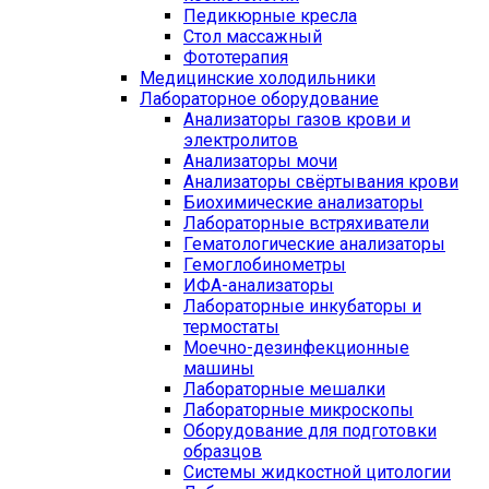
Педикюрные кресла
Стол массажный
Фототерапия
Медицинские холодильники
Лабораторное оборудование
Анализаторы газов крови и
электролитов
Анализаторы мочи
Анализаторы свёртывания крови
Биохимические анализаторы
Лабораторные встряхиватели
Гематологические анализаторы
Гемоглобинометры
ИФА-анализаторы
Лабораторные инкубаторы и
термостаты
Моечно-дезинфекционные
машины
Лабораторные мешалки
Лабораторные микроскопы
Оборудование для подготовки
образцов
Системы жидкостной цитологии