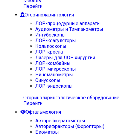
Мебель
Перейти
Оториноларингология
ЛОР-процедурные аппараты
Аудиометры и Тимпанометры
Интубоскопы
ЛОР-коагуляторы
Кольпоскопы
ЛОР-кресла
Лазеры для ЛОР хирургии
ЛОР-комбайны
ЛОР-микроскопы
Риноманометры
Синускопы
ЛОР-эндоскопы
Оториноларингологическое оборудование
Перейти
Офтальмология
Авторефкератометры
Авторефракторы (Форопторы)
Биометры