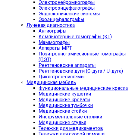
Электронейромиографы
Электроэнцефалографы
Эндоскопические системы
Эхоэнцефалографы
Лучевая диагностика
Ангиографы
Компьютерные томографы (КТ)
Маммографы
Аппараты МРТ
Позитронно-эмиссионные томографы
(ПЭТ)
Рентгеновские аппараты
Рентгеновские дуги (С-дуга / U-дуга)
Циклотрон-системы
Медицинская мебель
Функциональные медицинские кресла
Медицинские кушетки
Медицинские кровати
Медицинские тумбочки
Медицинские стойки
Инструментальные столики
Медицинские стулья
Тележки для медикаментов
Тележки для скорой помощи