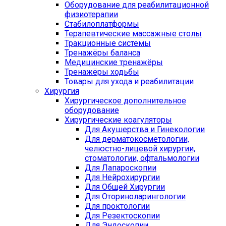
Оборудование для реабилитационной
физиотерапии
Стабилоплатформы
Терапевтические массажные столы
Тракционные системы
Тренажёры баланса
Медицинские тренажёры
Тренажёры ходьбы
Товары для ухода и реабилитации
Хирургия
Хирургическое дополнительное
оборудование
Хирургические коагуляторы
Для Акушерства и Гинекологии
Для дерматокосметологии,
челюстно-лицевой хирургии,
стоматологии, офтальмологии
Для Лапароскопии
Для Нейрохирургии
Для Общей Хирургии
Для Оториноларингологии
Для проктологии
Для Резектоскопии
Для Эндоскопии