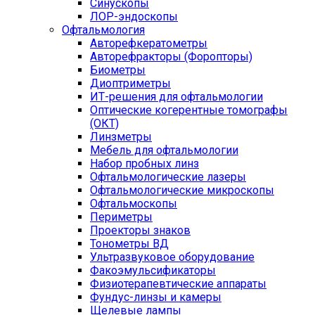
Синускопы
ЛОР-эндоскопы
Офтальмология
Авторефкератометры
Авторефракторы (Форопторы)
Биометры
Диоптриметры
ИТ-решения для офтальмологии
Оптические когерентные томографы
(ОКТ)
Линзметры
Мебель для офтальмологии
Набор пробных линз
Офтальмологические лазеры
Офтальмологические микроскопы
Офтальмоскопы
Периметры
Проекторы знаков
Тонометры ВД
Ультразвуковое оборудование
Факоэмульсификаторы
Физиотерапевтические аппараты
Фундус-линзы и камеры
Щелевые лампы