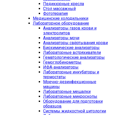
Педикюрные кресла
Стол массажный
Фототерапия
Медицинские холодильники
Лабораторное оборудование
Анализаторы газов крови и
электролитов
Анализаторы мочи
Анализаторы свёртывания крови
Биохимические анализаторы
Лабораторные встряхиватели
Гематологические анализаторы
Гемоглобинометры
ИФА-анализаторы
Лабораторные инкубаторы и
термостаты
Моечно-дезинфекционные
машины
Лабораторные мешалки
Лабораторные микроскопы
Оборудование для подготовки
образцов
Системы жидкостной цитологии