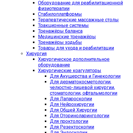
Оборудование для реабилитационной
физиотерапии
Стабилоплатформы
Терапевтические массажные столы
Тракционные системы
Тренажёры баланса
Медицинские тренажёры
Тренажёры ходьбы
Товары для ухода и реабилитации
Хирургия
Хирургическое дополнительное
оборудование
Хирургические коагуляторы
Для Акушерства и Гинекологии
Для дерматокосметологии,
челюстно-лицевой хирургии,
стоматологии, офтальмологии
Для Лапароскопии
Для Нейрохирургии
Для Общей Хирургии
Для Оториноларингологии
Для проктологии
Для Резектоскопии
Для Эндоскопии