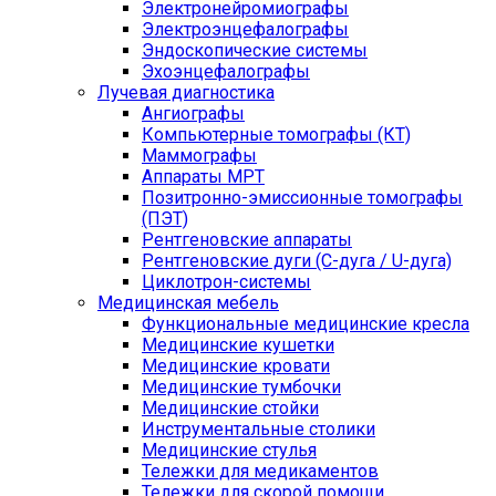
Электронейромиографы
Электроэнцефалографы
Эндоскопические системы
Эхоэнцефалографы
Лучевая диагностика
Ангиографы
Компьютерные томографы (КТ)
Маммографы
Аппараты МРТ
Позитронно-эмиссионные томографы
(ПЭТ)
Рентгеновские аппараты
Рентгеновские дуги (С-дуга / U-дуга)
Циклотрон-системы
Медицинская мебель
Функциональные медицинские кресла
Медицинские кушетки
Медицинские кровати
Медицинские тумбочки
Медицинские стойки
Инструментальные столики
Медицинские стулья
Тележки для медикаментов
Тележки для скорой помощи