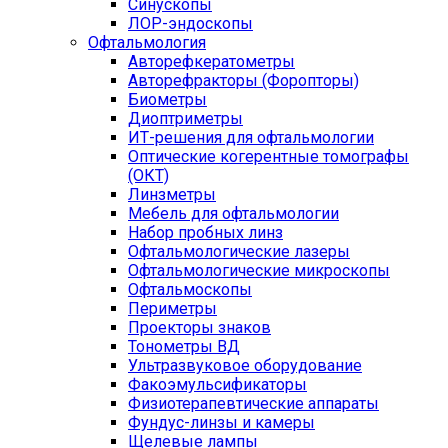
Синускопы
ЛОР-эндоскопы
Офтальмология
Авторефкератометры
Авторефракторы (Форопторы)
Биометры
Диоптриметры
ИТ-решения для офтальмологии
Оптические когерентные томографы
(ОКТ)
Линзметры
Мебель для офтальмологии
Набор пробных линз
Офтальмологические лазеры
Офтальмологические микроскопы
Офтальмоскопы
Периметры
Проекторы знаков
Тонометры ВД
Ультразвуковое оборудование
Факоэмульсификаторы
Физиотерапевтические аппараты
Фундус-линзы и камеры
Щелевые лампы