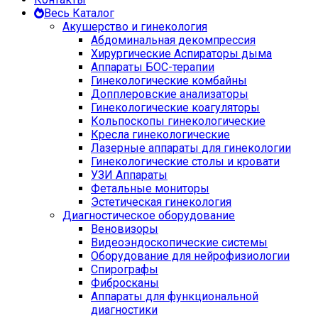
Весь Каталог
Акушерство и гинекология
Абдоминальная декомпрессия
Хирургические Аспираторы дыма
Аппараты БОС-терапии
Гинекологические комбайны
Допплеровские анализаторы
Гинекологические коагуляторы
Кольпоскопы гинекологические
Кресла гинекологические
Лазерные аппараты для гинекологии
Гинекологические столы и кровати
УЗИ Аппараты
Фетальные мониторы
Эстетическая гинекология
Диагностическое оборудование
Веновизоры
Видеоэндоскопические системы
Оборудование для нейрофизиологии
Спирографы
Фибросканы
Аппараты для функциональной
диагностики