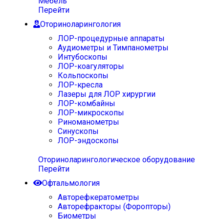
Мебель
Перейти
Оториноларингология
ЛОР-процедурные аппараты
Аудиометры и Тимпанометры
Интубоскопы
ЛОР-коагуляторы
Кольпоскопы
ЛОР-кресла
Лазеры для ЛОР хирургии
ЛОР-комбайны
ЛОР-микроскопы
Риноманометры
Синускопы
ЛОР-эндоскопы
Оториноларингологическое оборудование
Перейти
Офтальмология
Авторефкератометры
Авторефракторы (Форопторы)
Биометры