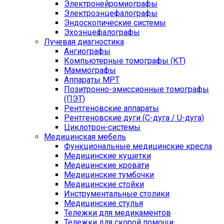
Электронейромиографы
Электроэнцефалографы
Эндоскопические системы
Эхоэнцефалографы
Лучевая диагностика
Ангиографы
Компьютерные томографы (КТ)
Маммографы
Аппараты МРТ
Позитронно-эмиссионные томографы
(ПЭТ)
Рентгеновские аппараты
Рентгеновские дуги (С-дуга / U-дуга)
Циклотрон-системы
Медицинская мебель
Функциональные медицинские кресла
Медицинские кушетки
Медицинские кровати
Медицинские тумбочки
Медицинские стойки
Инструментальные столики
Медицинские стулья
Тележки для медикаментов
Тележки для скорой помощи