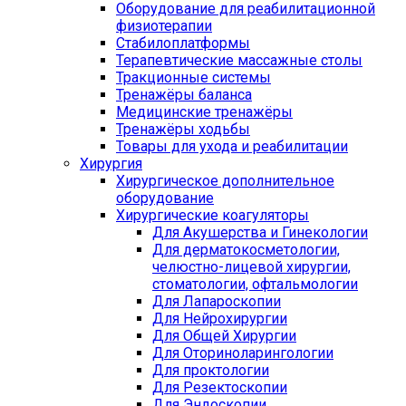
Оборудование для реабилитационной
физиотерапии
Стабилоплатформы
Терапевтические массажные столы
Тракционные системы
Тренажёры баланса
Медицинские тренажёры
Тренажёры ходьбы
Товары для ухода и реабилитации
Хирургия
Хирургическое дополнительное
оборудование
Хирургические коагуляторы
Для Акушерства и Гинекологии
Для дерматокосметологии,
челюстно-лицевой хирургии,
стоматологии, офтальмологии
Для Лапароскопии
Для Нейрохирургии
Для Общей Хирургии
Для Оториноларингологии
Для проктологии
Для Резектоскопии
Для Эндоскопии