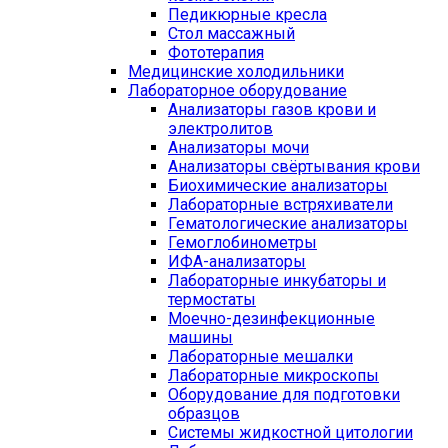
Педикюрные кресла
Стол массажный
Фототерапия
Медицинские холодильники
Лабораторное оборудование
Анализаторы газов крови и
электролитов
Анализаторы мочи
Анализаторы свёртывания крови
Биохимические анализаторы
Лабораторные встряхиватели
Гематологические анализаторы
Гемоглобинометры
ИФА-анализаторы
Лабораторные инкубаторы и
термостаты
Моечно-дезинфекционные
машины
Лабораторные мешалки
Лабораторные микроскопы
Оборудование для подготовки
образцов
Системы жидкостной цитологии