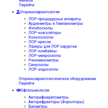
Мебель
Перейти
Оториноларингология
ЛОР-процедурные аппараты
Аудиометры и Тимпанометры
Интубоскопы
ЛОР-коагуляторы
Кольпоскопы
ЛОР-кресла
Лазеры для ЛОР хирургии
ЛОР-комбайны
ЛОР-микроскопы
Риноманометры
Синускопы
ЛОР-эндоскопы
Оториноларингологическое оборудование
Перейти
Офтальмология
Авторефкератометры
Авторефракторы (Форопторы)
Биометры