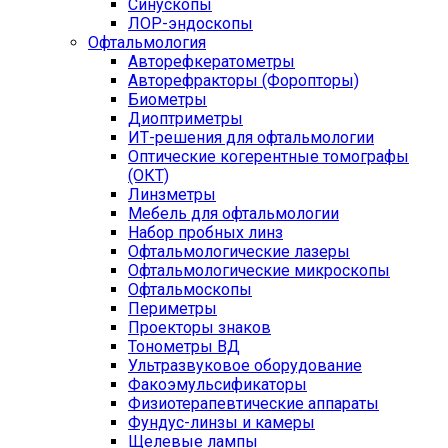
Синускопы
ЛОР-эндоскопы
Офтальмология
Авторефкератометры
Авторефракторы (Форопторы)
Биометры
Диоптриметры
ИТ-решения для офтальмологии
Оптические когерентные томографы
(ОКТ)
Линзметры
Мебель для офтальмологии
Набор пробных линз
Офтальмологические лазеры
Офтальмологические микроскопы
Офтальмоскопы
Периметры
Проекторы знаков
Тонометры ВД
Ультразвуковое оборудование
Факоэмульсификаторы
Физиотерапевтические аппараты
Фундус-линзы и камеры
Щелевые лампы