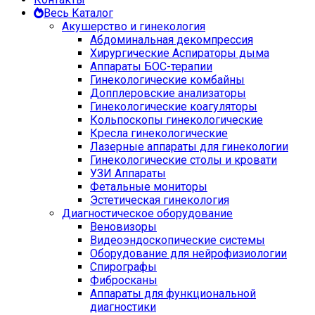
Весь Каталог
Акушерство и гинекология
Абдоминальная декомпрессия
Хирургические Аспираторы дыма
Аппараты БОС-терапии
Гинекологические комбайны
Допплеровские анализаторы
Гинекологические коагуляторы
Кольпоскопы гинекологические
Кресла гинекологические
Лазерные аппараты для гинекологии
Гинекологические столы и кровати
УЗИ Аппараты
Фетальные мониторы
Эстетическая гинекология
Диагностическое оборудование
Веновизоры
Видеоэндоскопические системы
Оборудование для нейрофизиологии
Спирографы
Фибросканы
Аппараты для функциональной
диагностики