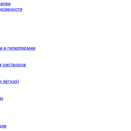
рапии
енсивности
и и гипертермии
х растворов
 лёгких)
ры
ции