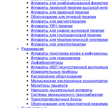
Аппараты для комбинированной физиоте
Аппараты лазерной терапии высокой инт
Аппараты для лазерной терапии
Оборудование для лучевой терапии
Аппараты для магнитотерапии
Аппараты УВЧ-терапии
Аппараты для ударно-волновой терапии
Аппараты для ультразвуковой терапии
Аппараты для терапевтической гипотерми
Аппараты для электротерапии
Реанимация
Аппараты подогрева крови и инфузионны
Аппараты для гемодиализа
Дефибрилляторы
Аппараты ИВЛ (искусственной вентиляции
Измерительные приборы
Кислородное оборудование
Медицинские кислородные концентрато
Мониторы пациента
Наркозно-дыхательные аппараты
Системы медицинского газоснабжения
Транспортировочные боксы
Оборудование для транспортной реанима