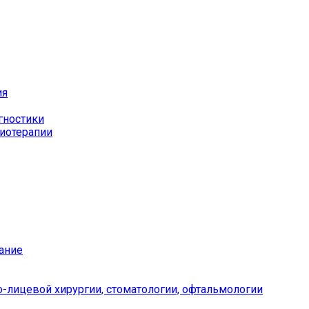
ия
гностики
иотерапии
ание
-лицевой хирургии, стоматологии, офтальмологии