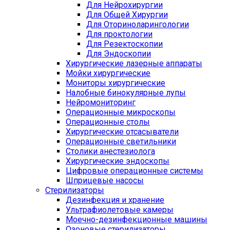
Для Нейрохирургии
Для Общей Хирургии
Для Оториноларингологии
Для проктологии
Для Резектоскопии
Для Эндоскопии
Хирургические лазерные аппараты
Мойки хирургические
Мониторы хирургические
Налобные бинокулярные лупы
Нейромониторинг
Операционные микроскопы
Операционные столы
Хирургические отсасыватели
Операционные светильники
Столики анестезиолога
Хирургические эндоскопы
Цифровые операционные системы
Шприцевые насосы
Стерилизаторы
Дезинфекция и хранение
Ультрафиолетовые камеры
Моечно-дезинфекционные машины
Озоновые стерилизаторы