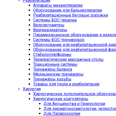
Реабилитация
Аппараты механотерапии
Оборудование для бальнеотерапии
Реабилитационные беговые дорожки
Системы БОС-терапии
Велоэргометры
Вертикализаторы
Парамедицинское оборудование и издел
Системы БОС-тренировок
Оборудование для реабилитационной диа
Оборудование для реабилитационной физ
Стабилоплатформы
Терапевтические массажные столы
Тракционные системы
Тренажёры баланса
Медицинские тренажёры
Тренажёры ходьбы
Товары для ухода и реабилитации
Хирургия
Хирургическое дополнительное оборудов
Хирургические коагуляторы
Для Акушерства и Гинекологии
Для дерматокосметологии, челюстно
Для Лапароскопии