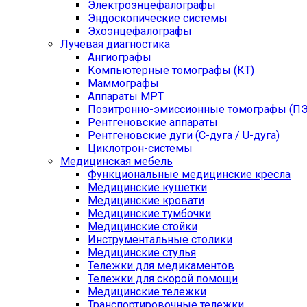
Электроэнцефалографы
Эндоскопические системы
Эхоэнцефалографы
Лучевая диагностика
Ангиографы
Компьютерные томографы (КТ)
Маммографы
Аппараты МРТ
Позитронно-эмиссионные томографы (ПЭ
Рентгеновские аппараты
Рентгеновские дуги (С-дуга / U-дуга)
Циклотрон-системы
Медицинская мебель
Функциональные медицинские кресла
Медицинские кушетки
Медицинские кровати
Медицинские тумбочки
Медицинские стойки
Инструментальные столики
Медицинские стулья
Тележки для медикаментов
Тележки для скорой помощи
Медицинские тележки
Транспортировочные тележки