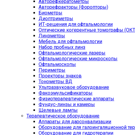
Авторефкератометры
Авторефракторы (Форопторы)
Биометры
Диоптриметры
ИТ-решения для офтальмологии
Оптические когерентные томографы (ОКТ
Линзметры
Мебель для офтальмологии
Набор пробных линз
Офтальмологические лазеры
Офтальмологические микроскопы
Офтальмоскопы
Периметры
Проекторы знаков
Тонометры ВД
Ультразвуковое оборудование
Факоэмульсификаторы
Физиотерапевтические аппараты
Фундус-линзы и камеры
Щелевые лампы
Терапевтическое оборудование
Аппараты для дарсонвализации
Оборудование для галоингаляционной те
Оборудование для гидротерапии