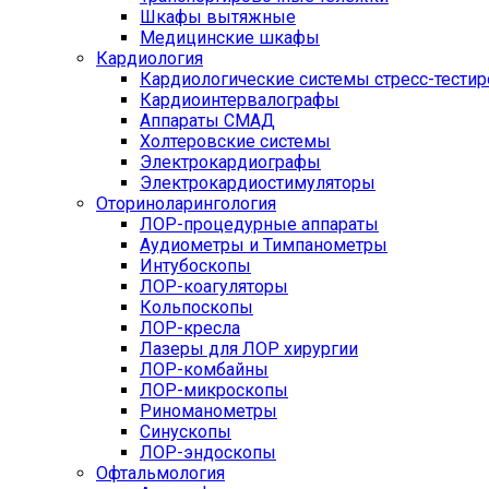
Шкафы вытяжные
Медицинские шкафы
Кардиология
Кардиологические системы стресс-тести
Кардиоинтервалографы
Аппараты СМАД
Холтеровские системы
Электрокардиографы
Электрокардиостимуляторы
Оториноларингология
ЛОР-процедурные аппараты
Аудиометры и Тимпанометры
Интубоскопы
ЛОР-коагуляторы
Кольпоскопы
ЛОР-кресла
Лазеры для ЛОР хирургии
ЛОР-комбайны
ЛОР-микроскопы
Риноманометры
Синускопы
ЛОР-эндоскопы
Офтальмология