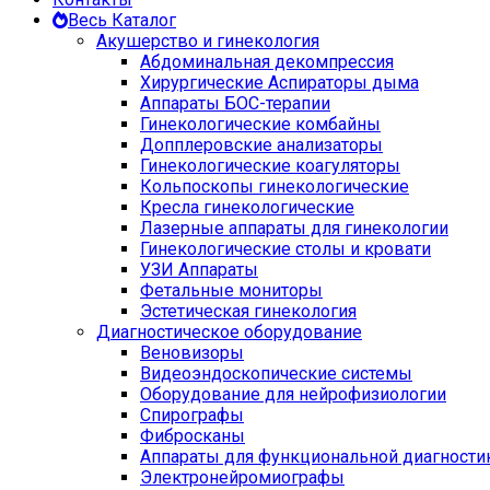
Весь Каталог
Акушерство и гинекология
Абдоминальная декомпрессия
Хирургические Аспираторы дыма
Аппараты БОС-терапии
Гинекологические комбайны
Допплеровские анализаторы
Гинекологические коагуляторы
Кольпоскопы гинекологические
Кресла гинекологические
Лазерные аппараты для гинекологии
Гинекологические столы и кровати
УЗИ Аппараты
Фетальные мониторы
Эстетическая гинекология
Диагностическое оборудование
Веновизоры
Видеоэндоскопические системы
Оборудование для нейрофизиологии
Спирографы
Фибросканы
Аппараты для функциональной диагности
Электронейромиографы