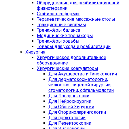
Оборудование для реабилитационной
физиотерапии
Стабилоплатформы
Терапевтические массажные столы
Тракционные системы
Тренажёры баланса
Медицинские тренажёры
Тренажёры ходьбы
Товары для ухода и реабилитации
Хирургия
Хирургическое дополнительное
оборудование
Хирургические коагуляторы
Для Акушерства и Гинекологии
Для дерматокосметологии,
челюстно-лицевой хирургии,
стоматологии, офтальмологии
Для Лапароскопии
Для Нейрохирургии
Для Общей Хирургии
Для Оториноларингологии
Для проктологии
Для Резектоскопии
Для Эндоскопии