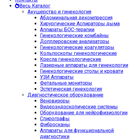
Весь Каталог
Акушерство и гинекология
Абдоминальная декомпрессия
Хирургические Аспираторы дыма
Аппараты БОС-терапии
Гинекологические комбайны
Допплеровские анализаторы
Гинекологические коагуляторы
Кольпоскопы гинекологические
Кресла гинекологические
Лазерные аппараты для гинекологии
Гинекологические столы и кровати
УЗИ Аппараты
Фетальные мониторы
Эстетическая гинекология
Диагностическое оборудование
Веновизоры
Видеоэндоскопические системы
Оборудование для нейрофизиологии
Спирографы
Фибросканы
Аппараты для функциональной
диагностики