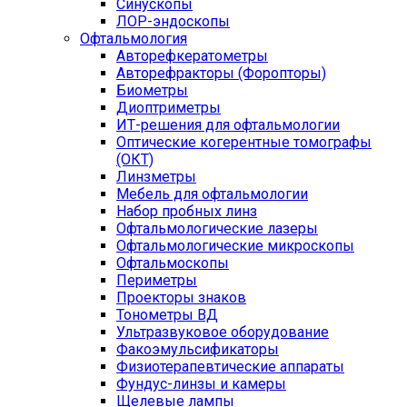
Синускопы
ЛОР-эндоскопы
Офтальмология
Авторефкератометры
Авторефракторы (Форопторы)
Биометры
Диоптриметры
ИТ-решения для офтальмологии
Оптические когерентные томографы
(ОКТ)
Линзметры
Мебель для офтальмологии
Набор пробных линз
Офтальмологические лазеры
Офтальмологические микроскопы
Офтальмоскопы
Периметры
Проекторы знаков
Тонометры ВД
Ультразвуковое оборудование
Факоэмульсификаторы
Физиотерапевтические аппараты
Фундус-линзы и камеры
Щелевые лампы