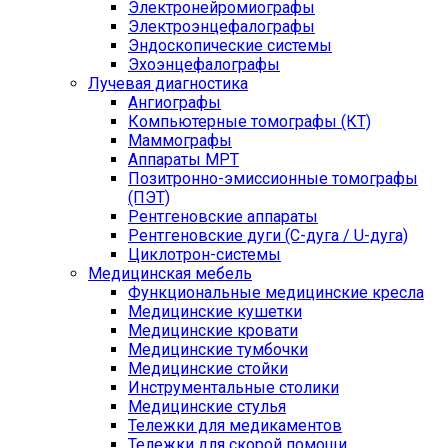
Электронейромиографы
Электроэнцефалографы
Эндоскопические системы
Эхоэнцефалографы
Лучевая диагностика
Ангиографы
Компьютерные томографы (КТ)
Маммографы
Аппараты МРТ
Позитронно-эмиссионные томографы
(ПЭТ)
Рентгеновские аппараты
Рентгеновские дуги (С-дуга / U-дуга)
Циклотрон-системы
Медицинская мебель
Функциональные медицинские кресла
Медицинские кушетки
Медицинские кровати
Медицинские тумбочки
Медицинские стойки
Инструментальные столики
Медицинские стулья
Тележки для медикаментов
Тележки для скорой помощи