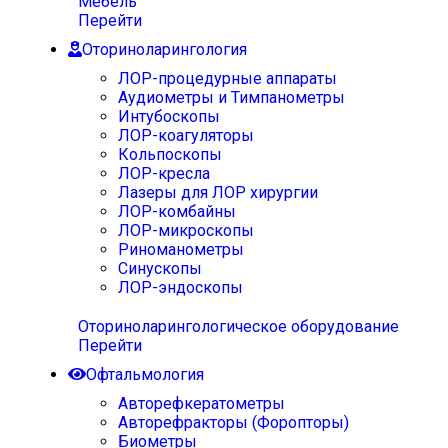
Мебель
Перейти
Оториноларингология
ЛОР-процедурные аппараты
Аудиометры и Тимпанометры
Интубоскопы
ЛОР-коагуляторы
Кольпоскопы
ЛОР-кресла
Лазеры для ЛОР хирургии
ЛОР-комбайны
ЛОР-микроскопы
Риноманометры
Синускопы
ЛОР-эндоскопы
Оториноларингологическое оборудование
Перейти
Офтальмология
Авторефкератометры
Авторефракторы (Форопторы)
Биометры