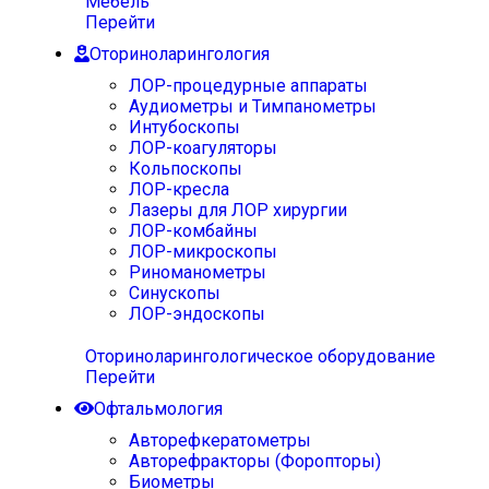
Мебель
Перейти
Оториноларингология
ЛОР-процедурные аппараты
Аудиометры и Тимпанометры
Интубоскопы
ЛОР-коагуляторы
Кольпоскопы
ЛОР-кресла
Лазеры для ЛОР хирургии
ЛОР-комбайны
ЛОР-микроскопы
Риноманометры
Синускопы
ЛОР-эндоскопы
Оториноларингологическое оборудование
Перейти
Офтальмология
Авторефкератометры
Авторефракторы (Форопторы)
Биометры