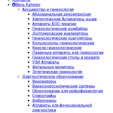
Весь Каталог
Акушерство и гинекология
Абдоминальная декомпрессия
Хирургические Аспираторы дыма
Аппараты БОС-терапии
Гинекологические комбайны
Допплеровские анализаторы
Гинекологические коагуляторы
Кольпоскопы гинекологические
Кресла гинекологические
Лазерные аппараты для гинекологии
Гинекологические столы и кровати
УЗИ Аппараты
Фетальные мониторы
Эстетическая гинекология
Диагностическое оборудование
Веновизоры
Видеоэндоскопические системы
Оборудование для нейрофизиологии
Спирографы
Фибросканы
Аппараты для функциональной
диагностики