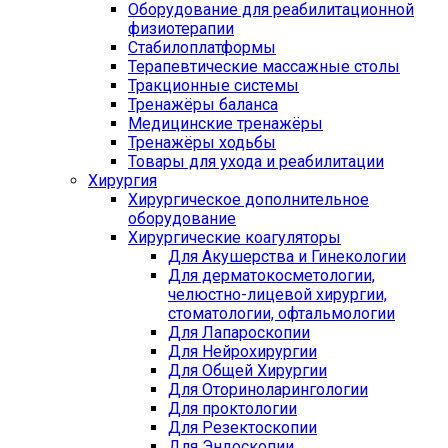
Оборудование для реабилитационной
физиотерапии
Стабилоплатформы
Терапевтические массажные столы
Тракционные системы
Тренажёры баланса
Медицинские тренажёры
Тренажёры ходьбы
Товары для ухода и реабилитации
Хирургия
Хирургическое дополнительное
оборудование
Хирургические коагуляторы
Для Акушерства и Гинекологии
Для дерматокосметологии,
челюстно-лицевой хирургии,
стоматологии, офтальмологии
Для Лапароскопии
Для Нейрохирургии
Для Общей Хирургии
Для Оториноларингологии
Для проктологии
Для Резектоскопии
Для Эндоскопии