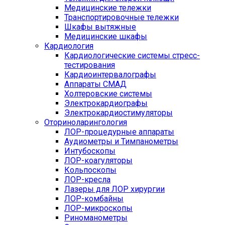
Медицинские тележки
Транспортировочные тележки
Шкафы вытяжные
Медицинские шкафы
Кардиология
Кардиологические системы стресс-
тестирования
Кардиоинтервалографы
Аппараты СМАД
Холтеровские системы
Электрокардиографы
Электрокардиостимуляторы
Оториноларингология
ЛОР-процедурные аппараты
Аудиометры и Тимпанометры
Интубоскопы
ЛОР-коагуляторы
Кольпоскопы
ЛОР-кресла
Лазеры для ЛОР хирургии
ЛОР-комбайны
ЛОР-микроскопы
Риноманометры