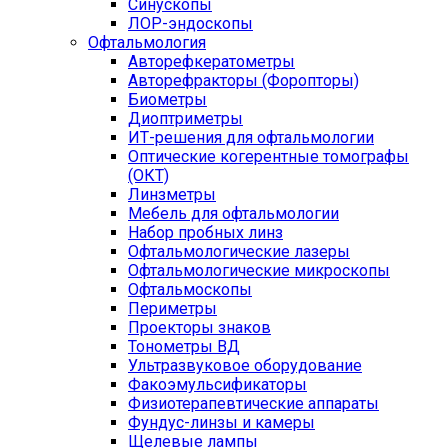
Синускопы
ЛОР-эндоскопы
Офтальмология
Авторефкератометры
Авторефракторы (Форопторы)
Биометры
Диоптриметры
ИТ-решения для офтальмологии
Оптические когерентные томографы
(ОКТ)
Линзметры
Мебель для офтальмологии
Набор пробных линз
Офтальмологические лазеры
Офтальмологические микроскопы
Офтальмоскопы
Периметры
Проекторы знаков
Тонометры ВД
Ультразвуковое оборудование
Факоэмульсификаторы
Физиотерапевтические аппараты
Фундус-линзы и камеры
Щелевые лампы