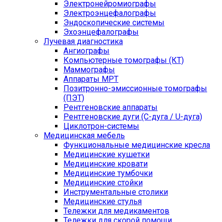
Электронейромиографы
Электроэнцефалографы
Эндоскопические системы
Эхоэнцефалографы
Лучевая диагностика
Ангиографы
Компьютерные томографы (КТ)
Маммографы
Аппараты МРТ
Позитронно-эмиссионные томографы
(ПЭТ)
Рентгеновские аппараты
Рентгеновские дуги (С-дуга / U-дуга)
Циклотрон-системы
Медицинская мебель
Функциональные медицинские кресла
Медицинские кушетки
Медицинские кровати
Медицинские тумбочки
Медицинские стойки
Инструментальные столики
Медицинские стулья
Тележки для медикаментов
Тележки для скорой помощи