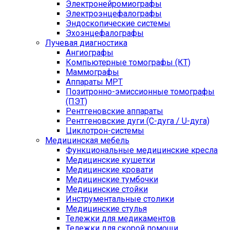
Электронейромиографы
Электроэнцефалографы
Эндоскопические системы
Эхоэнцефалографы
Лучевая диагностика
Ангиографы
Компьютерные томографы (КТ)
Маммографы
Аппараты МРТ
Позитронно-эмиссионные томографы
(ПЭТ)
Рентгеновские аппараты
Рентгеновские дуги (С-дуга / U-дуга)
Циклотрон-системы
Медицинская мебель
Функциональные медицинские кресла
Медицинские кушетки
Медицинские кровати
Медицинские тумбочки
Медицинские стойки
Инструментальные столики
Медицинские стулья
Тележки для медикаментов
Тележки для скорой помощи