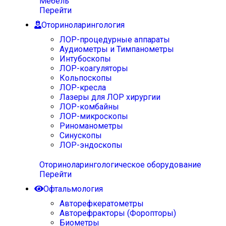
Мебель
Перейти
Оториноларингология
ЛОР-процедурные аппараты
Аудиометры и Тимпанометры
Интубоскопы
ЛОР-коагуляторы
Кольпоскопы
ЛОР-кресла
Лазеры для ЛОР хирургии
ЛОР-комбайны
ЛОР-микроскопы
Риноманометры
Синускопы
ЛОР-эндоскопы
Оториноларингологическое оборудование
Перейти
Офтальмология
Авторефкератометры
Авторефракторы (Форопторы)
Биометры