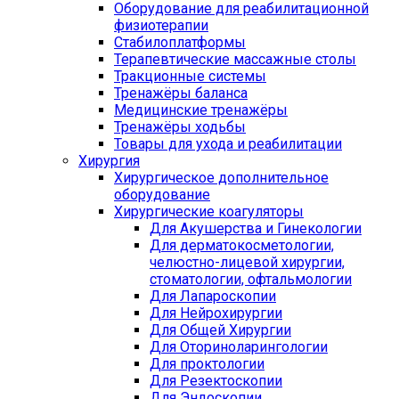
Оборудование для реабилитационной
физиотерапии
Стабилоплатформы
Терапевтические массажные столы
Тракционные системы
Тренажёры баланса
Медицинские тренажёры
Тренажёры ходьбы
Товары для ухода и реабилитации
Хирургия
Хирургическое дополнительное
оборудование
Хирургические коагуляторы
Для Акушерства и Гинекологии
Для дерматокосметологии,
челюстно-лицевой хирургии,
стоматологии, офтальмологии
Для Лапароскопии
Для Нейрохирургии
Для Общей Хирургии
Для Оториноларингологии
Для проктологии
Для Резектоскопии
Для Эндоскопии