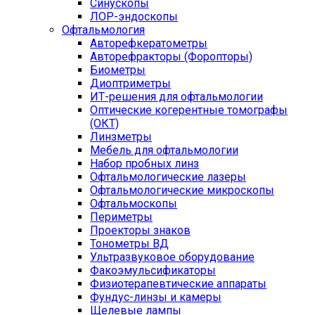
Синускопы
ЛОР-эндоскопы
Офтальмология
Авторефкератометры
Авторефракторы (Форопторы)
Биометры
Диоптриметры
ИТ-решения для офтальмологии
Оптические когерентные томографы
(ОКТ)
Линзметры
Мебель для офтальмологии
Набор пробных линз
Офтальмологические лазеры
Офтальмологические микроскопы
Офтальмоскопы
Периметры
Проекторы знаков
Тонометры ВД
Ультразвуковое оборудование
Факоэмульсификаторы
Физиотерапевтические аппараты
Фундус-линзы и камеры
Щелевые лампы