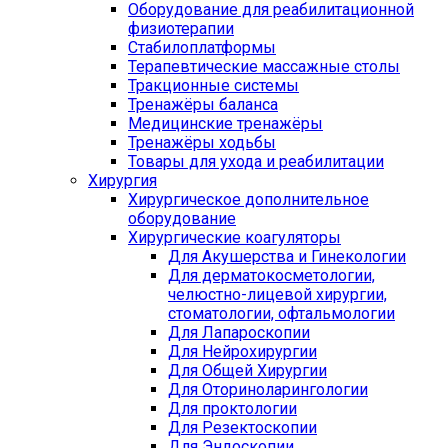
Оборудование для реабилитационной
физиотерапии
Стабилоплатформы
Терапевтические массажные столы
Тракционные системы
Тренажёры баланса
Медицинские тренажёры
Тренажёры ходьбы
Товары для ухода и реабилитации
Хирургия
Хирургическое дополнительное
оборудование
Хирургические коагуляторы
Для Акушерства и Гинекологии
Для дерматокосметологии,
челюстно-лицевой хирургии,
стоматологии, офтальмологии
Для Лапароскопии
Для Нейрохирургии
Для Общей Хирургии
Для Оториноларингологии
Для проктологии
Для Резектоскопии
Для Эндоскопии