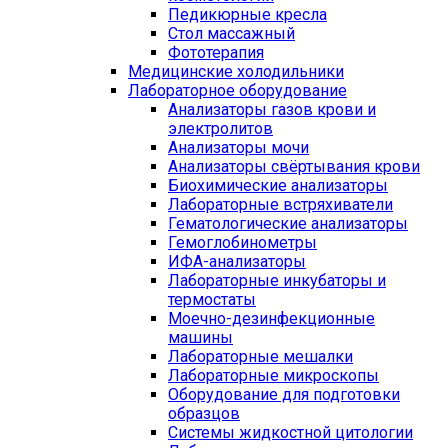
Педикюрные кресла
Стол массажный
Фототерапия
Медицинские холодильники
Лабораторное оборудование
Анализаторы газов крови и
электролитов
Анализаторы мочи
Анализаторы свёртывания крови
Биохимические анализаторы
Лабораторные встряхиватели
Гематологические анализаторы
Гемоглобинометры
ИФА-анализаторы
Лабораторные инкубаторы и
термостаты
Моечно-дезинфекционные
машины
Лабораторные мешалки
Лабораторные микроскопы
Оборудование для подготовки
образцов
Системы жидкостной цитологии