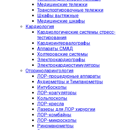
Медицинские тележки
Транспортировочные тележки
Шкафы вытяжные
Медицинские шкафы
Кардиология
Кардиологические системы стресс-
тестирования
Кардиоинтервалографы
Аппараты СМАД
Холтеровские системы
Электрокардиографы
Электрокардиостимуляторы
Оториноларингология
ЛОР-процедурные аппараты
Аудиометры и Тимпанометры
Интубоскопы
ЛОР-коагуляторы
Кольпоскопы
ЛОР-кресла
Лазеры для ЛОР хирургии
ЛОР-комбайны
ЛОР-микроскопы
Риноманометры