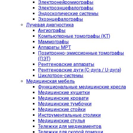
Электронейромиографы
Электроэнцефалографы
Эндоскопические системы
Эхоэнцефалографы
Лучевая диагностика
Ангиографы
Компьютерные томографы (КТ)
Маммографы
Аппараты МРТ
Позитронно-эмиссионные томографы
(ПЭТ)
Рентгеновские аппараты
Рентгеновские дуги (С-дуга / U-дуга)
Циклотрон-системы
Медицинская мебель
Функциональные медицинские кресла
Медицинские кушетки
Медицинские кровати
Медицинские тумбочки
Медицинские стойки
Инструментальные столики
Медицинские стулья
Тележки для медикаментов
Тележки для скорой помощи