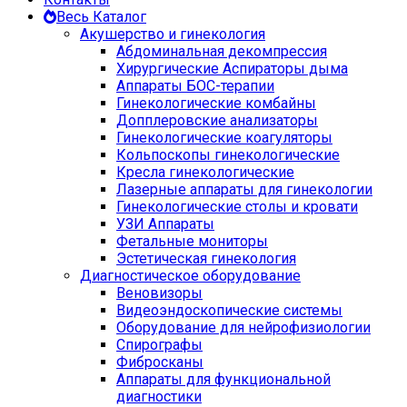
Весь Каталог
Акушерство и гинекология
Абдоминальная декомпрессия
Хирургические Аспираторы дыма
Аппараты БОС-терапии
Гинекологические комбайны
Допплеровские анализаторы
Гинекологические коагуляторы
Кольпоскопы гинекологические
Кресла гинекологические
Лазерные аппараты для гинекологии
Гинекологические столы и кровати
УЗИ Аппараты
Фетальные мониторы
Эстетическая гинекология
Диагностическое оборудование
Веновизоры
Видеоэндоскопические системы
Оборудование для нейрофизиологии
Спирографы
Фибросканы
Аппараты для функциональной
диагностики