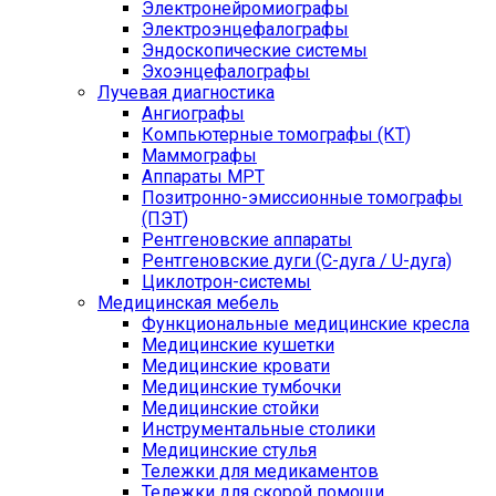
Электронейромиографы
Электроэнцефалографы
Эндоскопические системы
Эхоэнцефалографы
Лучевая диагностика
Ангиографы
Компьютерные томографы (КТ)
Маммографы
Аппараты МРТ
Позитронно-эмиссионные томографы
(ПЭТ)
Рентгеновские аппараты
Рентгеновские дуги (С-дуга / U-дуга)
Циклотрон-системы
Медицинская мебель
Функциональные медицинские кресла
Медицинские кушетки
Медицинские кровати
Медицинские тумбочки
Медицинские стойки
Инструментальные столики
Медицинские стулья
Тележки для медикаментов
Тележки для скорой помощи