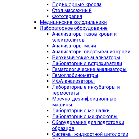
Педикюрные кресла
Стол массажный
Фототерапия
Медицинские холодильники
Лабораторное оборудование
Анализаторы газов крови и
электролитов
Анализаторы мочи
Анализаторы свёртывания крови
Биохимические анализаторы
Лабораторные встряхиватели
Гематологические анализаторы
Гемоглобинометры
ИФА-анализаторы
Лабораторные инкубаторы и
термостаты
Моечно-дезинфекционные
машины
Лабораторные мешалки
Лабораторные микроскопы
Оборудование для подготовки
образцов
Системы жидкостной цитологии