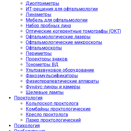
Диоптриметры
ИТ-решения для офтальмологии
Линзметры
Мебель для офтальмологии
Набор пробных линз
Оптические когерентные томографы (ОКТ)
Офтальмологические лазеры
Офтальмологические микроскопы
Офтальмоскопы
Периметры
Проекторы знаков
Тонометры ВД
Ультразвуковое оборудование
Факоэмульсификаторы
Физиотерапевтические аппараты
Фундус-линзы и камеры
Щелевые лампы
Проктология
Кольпоскоп проктолога
Комбайны проктологические
Кресло проктолога
Лазер проктологический
Психология