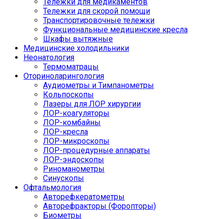
Тележки для медикаментов
Тележки для скорой помощи
Транспортировочные тележки
Функциональные медицинские кресла
Шкафы вытяжные
Медицинские холодильники
Неонатология
Термоматрацы
Оториноларингология
Аудиометры и Тимпанометры
Кольпоскопы
Лазеры для ЛОР хирургии
ЛОР-коагуляторы
ЛОР-комбайны
ЛОР-кресла
ЛОР-микроскопы
ЛОР-процедурные аппараты
ЛОР-эндоскопы
Риноманометры
Синускопы
Офтальмология
Авторефкератометры
Авторефракторы (Форопторы)
Биометры