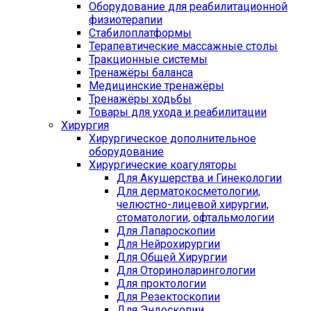
Оборудование для реабилитационной
физиотерапии
Стабилоплатформы
Терапевтические массажные столы
Тракционные системы
Тренажёры баланса
Медицинские тренажёры
Тренажёры ходьбы
Товары для ухода и реабилитации
Хирургия
Хирургическое дополнительное
оборудование
Хирургические коагуляторы
Для Акушерства и Гинекологии
Для дерматокосметологии,
челюстно-лицевой хирургии,
стоматологии, офтальмологии
Для Лапароскопии
Для Нейрохирургии
Для Общей Хирургии
Для Оториноларингологии
Для проктологии
Для Резектоскопии
Для Эндоскопии