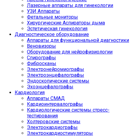
Лазерные аппараты для гинекологии
УЗИ Аппараты
Фетальные мониторы
Хирургические Аспираторы дыма
Эстетическая гинекология
Диагностическое оборудование
Аппараты для функциональной диагностики
Веновизоры
Оборудование для нейрофизиологии
Спирографы
Фибросканы
Электронейромиографы
Электроэнцефалографы
Эндоскопические системы
Эхоэнцефалографы
Кардиология
Аппараты СМАД
Кардиоинтервалографы
Кардиологические системы стресс-
тестирования
Холтеровские системы
Электрокардиографы
Электрокардиостимуляторы