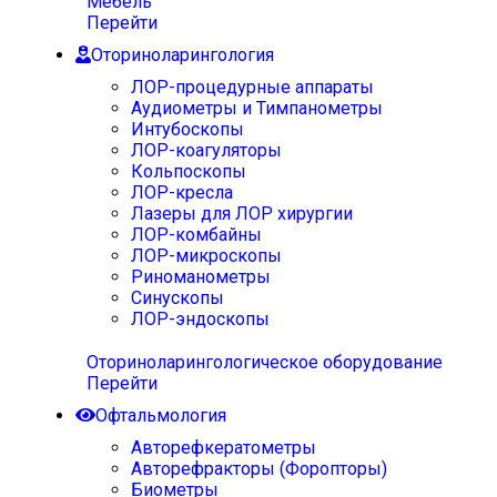
Мебель
Перейти
Оториноларингология
ЛОР-процедурные аппараты
Аудиометры и Тимпанометры
Интубоскопы
ЛОР-коагуляторы
Кольпоскопы
ЛОР-кресла
Лазеры для ЛОР хирургии
ЛОР-комбайны
ЛОР-микроскопы
Риноманометры
Синускопы
ЛОР-эндоскопы
Оториноларингологическое оборудование
Перейти
Офтальмология
Авторефкератометры
Авторефракторы (Форопторы)
Биометры