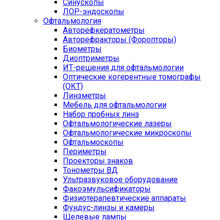
Синускопы
ЛОР-эндоскопы
Офтальмология
Авторефкератометры
Авторефракторы (Форопторы)
Биометры
Диоптриметры
ИТ-решения для офтальмологии
Оптические когерентные томографы
(ОКТ)
Линзметры
Мебель для офтальмологии
Набор пробных линз
Офтальмологические лазеры
Офтальмологические микроскопы
Офтальмоскопы
Периметры
Проекторы знаков
Тонометры ВД
Ультразвуковое оборудование
Факоэмульсификаторы
Физиотерапевтические аппараты
Фундус-линзы и камеры
Щелевые лампы