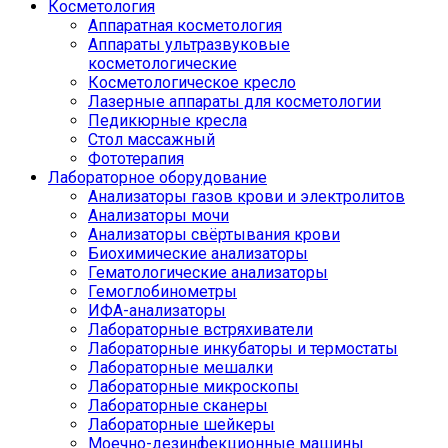
Косметология
Аппаратная косметология
Аппараты ультразвуковые
косметологические
Косметологическое кресло
Лазерные аппараты для косметологии
Педикюрные кресла
Стол массажный
Фототерапия
Лабораторное оборудование
Анализаторы газов крови и электролитов
Анализаторы мочи
Анализаторы свёртывания крови
Биохимические анализаторы
Гематологические анализаторы
Гемоглобинометры
ИФА-анализаторы
Лабораторные встряхиватели
Лабораторные инкубаторы и термостаты
Лабораторные мешалки
Лабораторные микроскопы
Лабораторные сканеры
Лабораторные шейкеры
Моечно-дезинфекционные машины