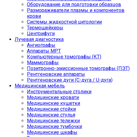
Оборудование для подготовки образцов
Размораживатели плазмы и компонентов
крови
Системы жидкостной цитологии
Термошейкеры
Центрифуги
Лучевая диагностика
Ангиографы
Аппараты МРТ
Компьютерные томографы (КТ)
Маммографы
Позитронно-эмиссионные томографы (ПЭТ)
Рентгеновские аппараты
Рентгеновские дуги (С-дуга / U-дуга)
Медицинская мебель
Инструментальные столики
Медицинские кровати
Медицинские кушетки
Медицинские стойки
Медицинские стулья
Медицинские тележки
Медицинские тумбочки
Медицинские шкафы