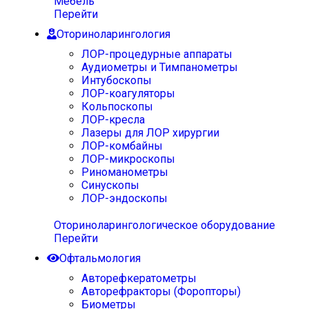
Мебель
Перейти
Оториноларингология
ЛОР-процедурные аппараты
Аудиометры и Тимпанометры
Интубоскопы
ЛОР-коагуляторы
Кольпоскопы
ЛОР-кресла
Лазеры для ЛОР хирургии
ЛОР-комбайны
ЛОР-микроскопы
Риноманометры
Синускопы
ЛОР-эндоскопы
Оториноларингологическое оборудование
Перейти
Офтальмология
Авторефкератометры
Авторефракторы (Форопторы)
Биометры