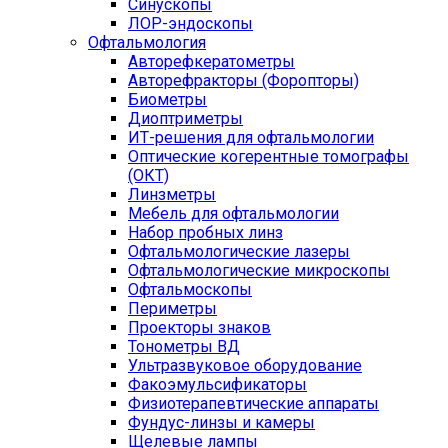
Синускопы
ЛОР-эндоскопы
Офтальмология
Авторефкератометры
Авторефракторы (Форопторы)
Биометры
Диоптриметры
ИТ-решения для офтальмологии
Оптические когерентные томографы
(ОКТ)
Линзметры
Мебель для офтальмологии
Набор пробных линз
Офтальмологические лазеры
Офтальмологические микроскопы
Офтальмоскопы
Периметры
Проекторы знаков
Тонометры ВД
Ультразвуковое оборудование
Факоэмульсификаторы
Физиотерапевтические аппараты
Фундус-линзы и камеры
Щелевые лампы