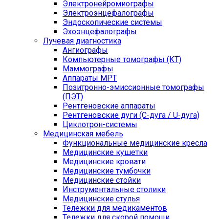
Электронейромиографы
Электроэнцефалографы
Эндоскопические системы
Эхоэнцефалографы
Лучевая диагностика
Ангиографы
Компьютерные томографы (КТ)
Маммографы
Аппараты МРТ
Позитронно-эмиссионные томографы
(ПЭТ)
Рентгеновские аппараты
Рентгеновские дуги (С-дуга / U-дуга)
Циклотрон-системы
Медицинская мебель
Функциональные медицинские кресла
Медицинские кушетки
Медицинские кровати
Медицинские тумбочки
Медицинские стойки
Инструментальные столики
Медицинские стулья
Тележки для медикаментов
Тележки для скорой помощи