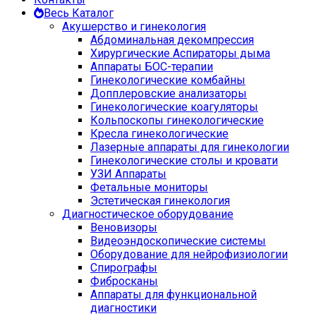
Весь Каталог
Акушерство и гинекология
Абдоминальная декомпрессия
Хирургические Аспираторы дыма
Аппараты БОС-терапии
Гинекологические комбайны
Допплеровские анализаторы
Гинекологические коагуляторы
Кольпоскопы гинекологические
Кресла гинекологические
Лазерные аппараты для гинекологии
Гинекологические столы и кровати
УЗИ Аппараты
Фетальные мониторы
Эстетическая гинекология
Диагностическое оборудование
Веновизоры
Видеоэндоскопические системы
Оборудование для нейрофизиологии
Спирографы
Фибросканы
Аппараты для функциональной
диагностики