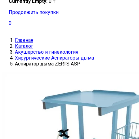
Currently Empty:
0
₸
Продолжить покупки
0
Главная
Каталог
Акушерство и гинекология
Хирургические Аспираторы дыма
Аспиратор дыма ZERTS ASP