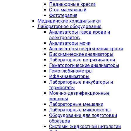
Педикюрные кресла
Стол массажный
Фототерапия
Медицинские холодильники
Лабораторное оборудование
Анализаторы газов крови и
электролитов
Анализаторы мочи
Анализаторы свёртывания крови
Биохимические анализаторы
Лабораторные встряхиватели
Гематологические анализаторы
Гемоглобинометры
ИФА-анализаторы
Лабораторные инкубаторы и
термостаты
Моечно-дезинфекционные
машины
Лабораторные мешалки
Лабораторные микроскопы
Оборудование для подготовки
образцов
Системы жидкостной цитологии