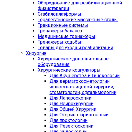
Оборудование для реабилитационной
физиотерапии
Стабилоплатформы
Терапевтические массажные столы
Тракционные системы
Тренажёры баланса
Медицинские тренажёры
Тренажёры ходьбы
Товары для ухода и реабилитации
Хирургия
Хирургическое дополнительное
оборудование
Хирургические коагуляторы
Для Акушерства и Гинекологии
Для дерматокосметологии,
челюстно-лицевой хирургии,
стоматологии, офтальмологии
Для Лапароскопии
Для Нейрохирургии
Для Общей Хирургии
Для Оториноларингологии
Для проктологии
Для Резектоскопии
Для Эндоскопии