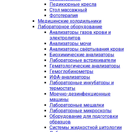
Педикюрные кресла
Стол массажный
Фототерапия
Медицинские холодильники
Лабораторное оборудование
Анализаторы газов крови и
электролитов
Анализаторы мочи
Анализаторы свёртывания крови
Биохимические анализаторы
Лабораторные встряхиватели
Гематологические анализаторы
Гемоглобинометры
ИФА-анализаторы
Лабораторные инкубаторы и
термостаты
Моечно-дезинфекционные
машины
Лабораторные мешалки
Лабораторные микроскопы
Оборудование для подготовки
образцов
Системы жидкостной цитологии