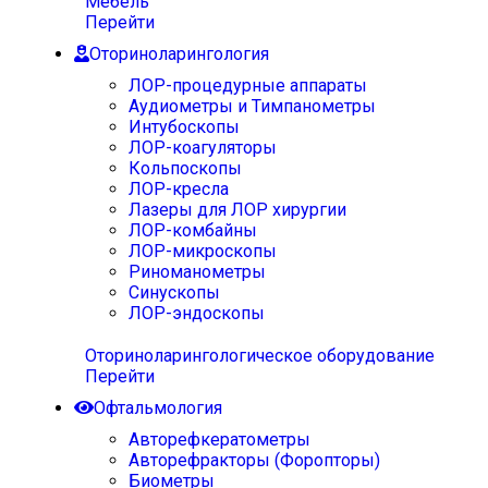
Мебель
Перейти
Оториноларингология
ЛОР-процедурные аппараты
Аудиометры и Тимпанометры
Интубоскопы
ЛОР-коагуляторы
Кольпоскопы
ЛОР-кресла
Лазеры для ЛОР хирургии
ЛОР-комбайны
ЛОР-микроскопы
Риноманометры
Синускопы
ЛОР-эндоскопы
Оториноларингологическое оборудование
Перейти
Офтальмология
Авторефкератометры
Авторефракторы (Форопторы)
Биометры