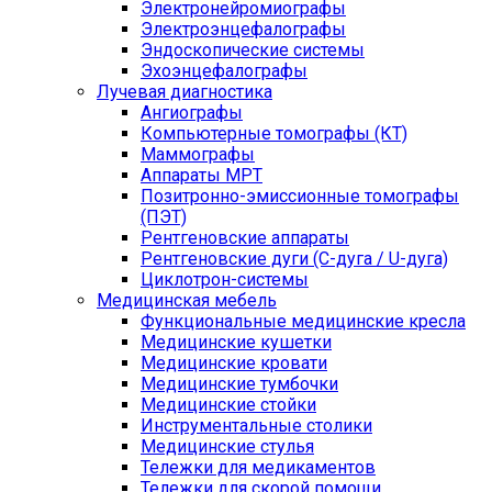
Электронейромиографы
Электроэнцефалографы
Эндоскопические системы
Эхоэнцефалографы
Лучевая диагностика
Ангиографы
Компьютерные томографы (КТ)
Маммографы
Аппараты МРТ
Позитронно-эмиссионные томографы
(ПЭТ)
Рентгеновские аппараты
Рентгеновские дуги (С-дуга / U-дуга)
Циклотрон-системы
Медицинская мебель
Функциональные медицинские кресла
Медицинские кушетки
Медицинские кровати
Медицинские тумбочки
Медицинские стойки
Инструментальные столики
Медицинские стулья
Тележки для медикаментов
Тележки для скорой помощи