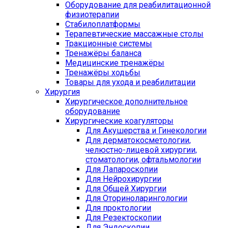
Оборудование для реабилитационной
физиотерапии
Стабилоплатформы
Терапевтические массажные столы
Тракционные системы
Тренажёры баланса
Медицинские тренажёры
Тренажёры ходьбы
Товары для ухода и реабилитации
Хирургия
Хирургическое дополнительное
оборудование
Хирургические коагуляторы
Для Акушерства и Гинекологии
Для дерматокосметологии,
челюстно-лицевой хирургии,
стоматологии, офтальмологии
Для Лапароскопии
Для Нейрохирургии
Для Общей Хирургии
Для Оториноларингологии
Для проктологии
Для Резектоскопии
Для Эндоскопии