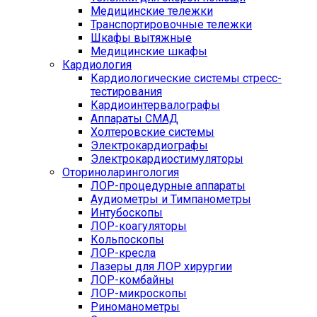
Медицинские тележки
Транспортировочные тележки
Шкафы вытяжные
Медицинские шкафы
Кардиология
Кардиологические системы стресс-
тестирования
Кардиоинтервалографы
Аппараты СМАД
Холтеровские системы
Электрокардиографы
Электрокардиостимуляторы
Оториноларингология
ЛОР-процедурные аппараты
Аудиометры и Тимпанометры
Интубоскопы
ЛОР-коагуляторы
Кольпоскопы
ЛОР-кресла
Лазеры для ЛОР хирургии
ЛОР-комбайны
ЛОР-микроскопы
Риноманометры