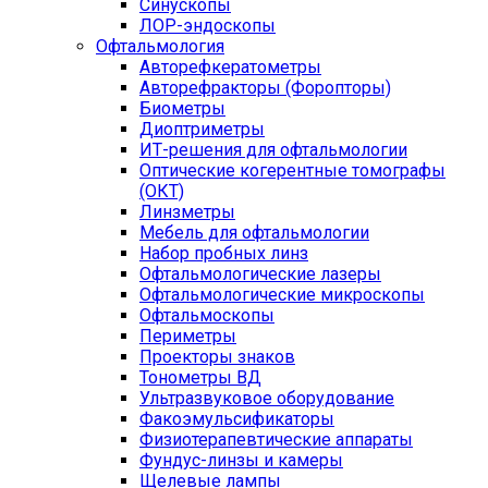
Синускопы
ЛОР-эндоскопы
Офтальмология
Авторефкератометры
Авторефракторы (Форопторы)
Биометры
Диоптриметры
ИТ-решения для офтальмологии
Оптические когерентные томографы
(ОКТ)
Линзметры
Мебель для офтальмологии
Набор пробных линз
Офтальмологические лазеры
Офтальмологические микроскопы
Офтальмоскопы
Периметры
Проекторы знаков
Тонометры ВД
Ультразвуковое оборудование
Факоэмульсификаторы
Физиотерапевтические аппараты
Фундус-линзы и камеры
Щелевые лампы