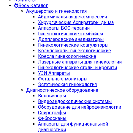
Весь Каталог
Акушерство и гинекология
Абдоминальная декомпрессия
Хирургические Аспираторы дыма
Аппараты БОС-терапии
Гинекологические комбайны
Допплеровские анализаторы
Гинекологические коагуляторы
Кольпоскопы гинекологические
Кресла гинекологические
Лазерные аппараты для гинекологии
Гинекологические столы и кровати
УЗИ Аппараты
Фетальные мониторы
Эстетическая гинекология
Диагностическое оборудование
Веновизоры
Видеоэндоскопические системы
Оборудование для нейрофизиологии
Спирографы
Фибросканы
Аппараты для функциональной
диагностики