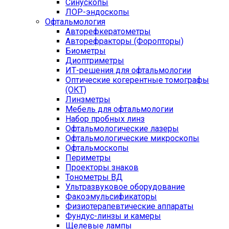
Синускопы
ЛОР-эндоскопы
Офтальмология
Авторефкератометры
Авторефракторы (Форопторы)
Биометры
Диоптриметры
ИТ-решения для офтальмологии
Оптические когерентные томографы
(ОКТ)
Линзметры
Мебель для офтальмологии
Набор пробных линз
Офтальмологические лазеры
Офтальмологические микроскопы
Офтальмоскопы
Периметры
Проекторы знаков
Тонометры ВД
Ультразвуковое оборудование
Факоэмульсификаторы
Физиотерапевтические аппараты
Фундус-линзы и камеры
Щелевые лампы