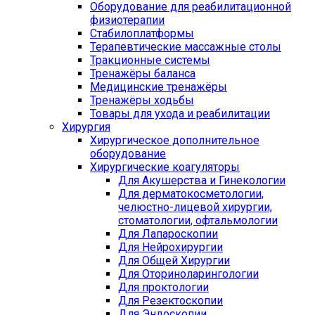
Оборудование для реабилитационной
физиотерапии
Стабилоплатформы
Терапевтические массажные столы
Тракционные системы
Тренажёры баланса
Медицинские тренажёры
Тренажёры ходьбы
Товары для ухода и реабилитации
Хирургия
Хирургическое дополнительное
оборудование
Хирургические коагуляторы
Для Акушерства и Гинекологии
Для дерматокосметологии,
челюстно-лицевой хирургии,
стоматологии, офтальмологии
Для Лапароскопии
Для Нейрохирургии
Для Общей Хирургии
Для Оториноларингологии
Для проктологии
Для Резектоскопии
Для Эндоскопии