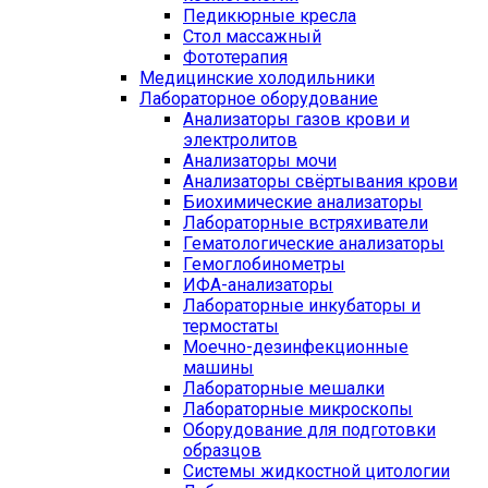
Педикюрные кресла
Стол массажный
Фототерапия
Медицинские холодильники
Лабораторное оборудование
Анализаторы газов крови и
электролитов
Анализаторы мочи
Анализаторы свёртывания крови
Биохимические анализаторы
Лабораторные встряхиватели
Гематологические анализаторы
Гемоглобинометры
ИФА-анализаторы
Лабораторные инкубаторы и
термостаты
Моечно-дезинфекционные
машины
Лабораторные мешалки
Лабораторные микроскопы
Оборудование для подготовки
образцов
Системы жидкостной цитологии