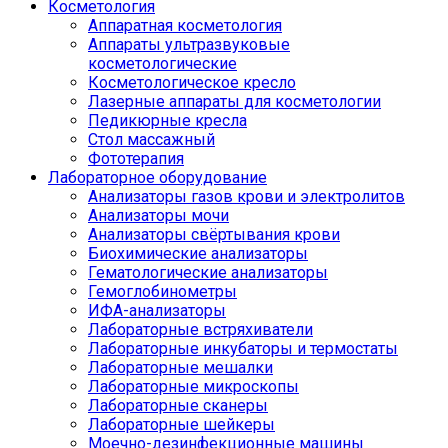
Косметология
Аппаратная косметология
Аппараты ультразвуковые
косметологические
Косметологическое кресло
Лазерные аппараты для косметологии
Педикюрные кресла
Стол массажный
Фототерапия
Лабораторное оборудование
Анализаторы газов крови и электролитов
Анализаторы мочи
Анализаторы свёртывания крови
Биохимические анализаторы
Гематологические анализаторы
Гемоглобинометры
ИФА-анализаторы
Лабораторные встряхиватели
Лабораторные инкубаторы и термостаты
Лабораторные мешалки
Лабораторные микроскопы
Лабораторные сканеры
Лабораторные шейкеры
Моечно-дезинфекционные машины