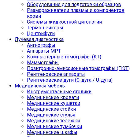
Оборудование для подготовки образцов
Размораживатели плазмы и компонентов
крови
Системы жидкостной цитологии
Термошейкеры
Центрифуги
Лучевая диагностика
Ангиографы
Аппараты МРТ
Компьютерные томографы (КТ)
Маммографы
Позитронно-эмиссионные томографы (ПЭТ)
Рентгеновские аппараты
Рентгеновские дуги (С-дуга / U-дуга)
Медицинская мебель
Инструментальные столики
Медицинские кровати
Медицинские кушетки
Медицинские стойки
Медицинские стулья
Медицинские тележки
Медицинские тумбочки
Медицинские шкафы