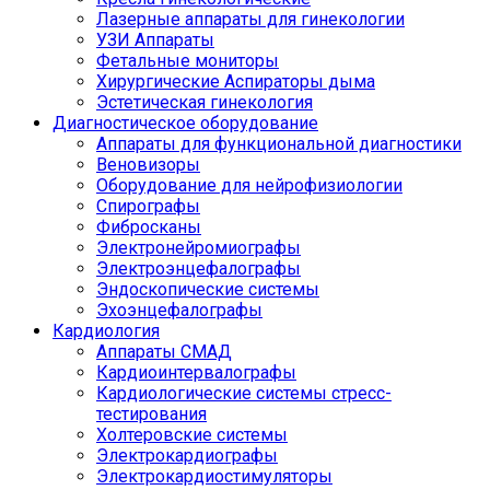
Лазерные аппараты для гинекологии
УЗИ Аппараты
Фетальные мониторы
Хирургические Аспираторы дыма
Эстетическая гинекология
Диагностическое оборудование
Аппараты для функциональной диагностики
Веновизоры
Оборудование для нейрофизиологии
Спирографы
Фибросканы
Электронейромиографы
Электроэнцефалографы
Эндоскопические системы
Эхоэнцефалографы
Кардиология
Аппараты СМАД
Кардиоинтервалографы
Кардиологические системы стресс-
тестирования
Холтеровские системы
Электрокардиографы
Электрокардиостимуляторы