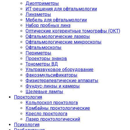
Диоптриметры
ИТ-решения для офтальмологии
Линзметры
Мебель для офтальмологии
Набор пробных линз
Оптические когерентные томографы (ОКТ)
Офтальмологические лазеры
Офтальмологические микроскопы
Офтальмоскопы
Периметры
Проекторы знаков
Тонометры ВД
Ультразвуковое оборудование
Факоэмульсификаторы
Физиотерапевтические аппараты
Фундус-линзы и камеры
Щелевые лампы
Проктология
Кольпоскоп проктолога
Комбайны проктологические
Кресло проктолога
Лазер проктологический
Психология