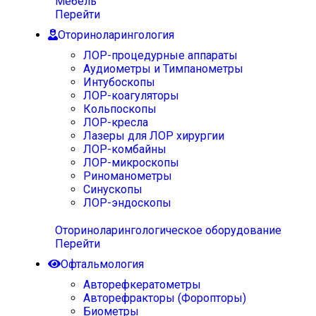
Мебель
Перейти
Оториноларингология
ЛОР-процедурные аппараты
Аудиометры и Тимпанометры
Интубоскопы
ЛОР-коагуляторы
Кольпоскопы
ЛОР-кресла
Лазеры для ЛОР хирургии
ЛОР-комбайны
ЛОР-микроскопы
Риноманометры
Синускопы
ЛОР-эндоскопы
Оториноларингологическое оборудование
Перейти
Офтальмология
Авторефкератометры
Авторефракторы (Форопторы)
Биометры