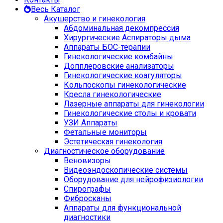
Весь Каталог
Акушерство и гинекология
Абдоминальная декомпрессия
Хирургические Аспираторы дыма
Аппараты БОС-терапии
Гинекологические комбайны
Допплеровские анализаторы
Гинекологические коагуляторы
Кольпоскопы гинекологические
Кресла гинекологические
Лазерные аппараты для гинекологии
Гинекологические столы и кровати
УЗИ Аппараты
Фетальные мониторы
Эстетическая гинекология
Диагностическое оборудование
Веновизоры
Видеоэндоскопические системы
Оборудование для нейрофизиологии
Спирографы
Фибросканы
Аппараты для функциональной
диагностики