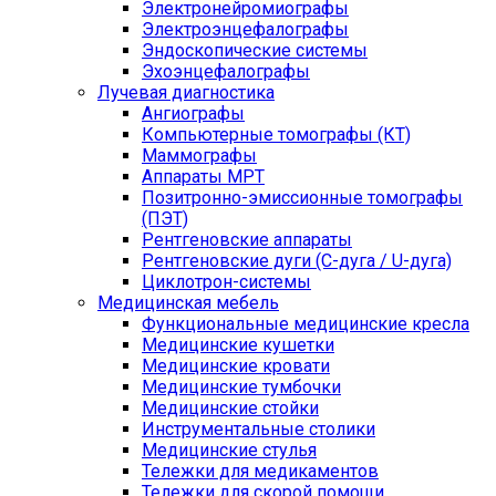
Электронейромиографы
Электроэнцефалографы
Эндоскопические системы
Эхоэнцефалографы
Лучевая диагностика
Ангиографы
Компьютерные томографы (КТ)
Маммографы
Аппараты МРТ
Позитронно-эмиссионные томографы
(ПЭТ)
Рентгеновские аппараты
Рентгеновские дуги (С-дуга / U-дуга)
Циклотрон-системы
Медицинская мебель
Функциональные медицинские кресла
Медицинские кушетки
Медицинские кровати
Медицинские тумбочки
Медицинские стойки
Инструментальные столики
Медицинские стулья
Тележки для медикаментов
Тележки для скорой помощи