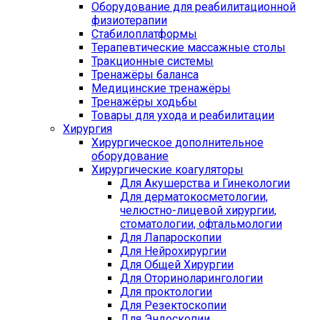
Оборудование для реабилитационной
физиотерапии
Стабилоплатформы
Терапевтические массажные столы
Тракционные системы
Тренажёры баланса
Медицинские тренажёры
Тренажёры ходьбы
Товары для ухода и реабилитации
Хирургия
Хирургическое дополнительное
оборудование
Хирургические коагуляторы
Для Акушерства и Гинекологии
Для дерматокосметологии,
челюстно-лицевой хирургии,
стоматологии, офтальмологии
Для Лапароскопии
Для Нейрохирургии
Для Общей Хирургии
Для Оториноларингологии
Для проктологии
Для Резектоскопии
Для Эндоскопии