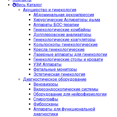
Весь Каталог
Акушерство и гинекология
Абдоминальная декомпрессия
Хирургические Аспираторы дыма
Аппараты БОС-терапии
Гинекологические комбайны
Допплеровские анализаторы
Гинекологические коагуляторы
Кольпоскопы гинекологические
Кресла гинекологические
Лазерные аппараты для гинекологии
Гинекологические столы и кровати
УЗИ Аппараты
Фетальные мониторы
Эстетическая гинекология
Диагностическое оборудование
Веновизоры
Видеоэндоскопические системы
Оборудование для нейрофизиологии
Спирографы
Фибросканы
Аппараты для функциональной
диагностики