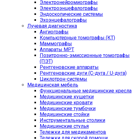
Электронейромиографы
Электроэнцефалографы
Эндоскопические системы
Эхоэнцефалографы
Лучевая диагностика
Ангиографы
Компьютерные томографы (КТ)
Маммографы
Аппараты МРТ
Позитронно-эмиссионные томографы
(ПЭТ)
Рентгеновские аппараты
Рентгеновские дуги (С-дуга / U-дуга)
Циклотрон-системы
Медицинская мебель
Функциональные медицинские кресла
Медицинские кушетки
Медицинские кровати
Медицинские тумбочки
Медицинские стойки
Инструментальные столики
Медицинские стулья
Тележки для медикаментов
Тележки для скорой помощи