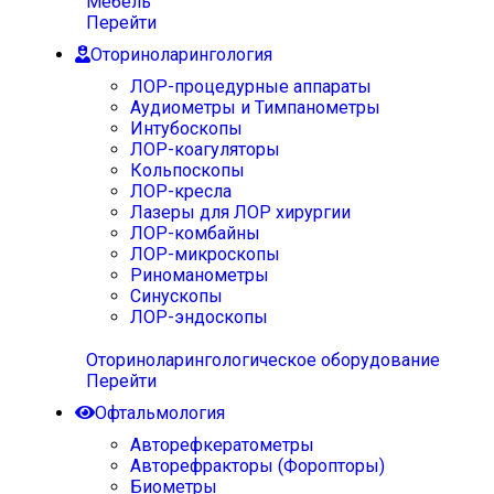
Мебель
Перейти
Оториноларингология
ЛОР-процедурные аппараты
Аудиометры и Тимпанометры
Интубоскопы
ЛОР-коагуляторы
Кольпоскопы
ЛОР-кресла
Лазеры для ЛОР хирургии
ЛОР-комбайны
ЛОР-микроскопы
Риноманометры
Синускопы
ЛОР-эндоскопы
Оториноларингологическое оборудование
Перейти
Офтальмология
Авторефкератометры
Авторефракторы (Форопторы)
Биометры