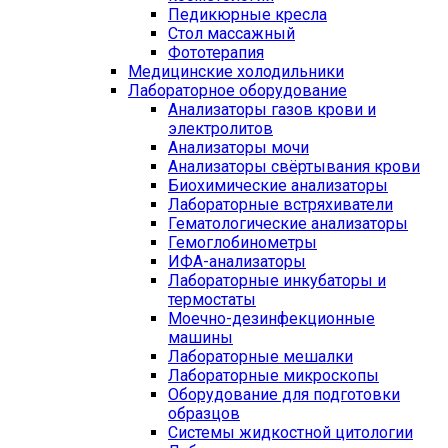
Педикюрные кресла
Стол массажный
Фототерапия
Медицинские холодильники
Лабораторное оборудование
Анализаторы газов крови и
электролитов
Анализаторы мочи
Анализаторы свёртывания крови
Биохимические анализаторы
Лабораторные встряхиватели
Гематологические анализаторы
Гемоглобинометры
ИФА-анализаторы
Лабораторные инкубаторы и
термостаты
Моечно-дезинфекционные
машины
Лабораторные мешалки
Лабораторные микроскопы
Оборудование для подготовки
образцов
Системы жидкостной цитологии