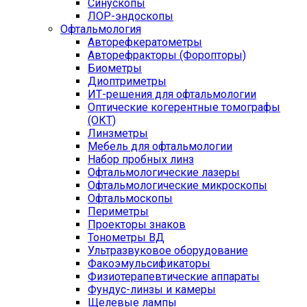
Синускопы
ЛОР-эндоскопы
Офтальмология
Авторефкератометры
Авторефракторы (Форопторы)
Биометры
Диоптриметры
ИТ-решения для офтальмологии
Оптические когерентные томографы
(ОКТ)
Линзметры
Мебель для офтальмологии
Набор пробных линз
Офтальмологические лазеры
Офтальмологические микроскопы
Офтальмоскопы
Периметры
Проекторы знаков
Тонометры ВД
Ультразвуковое оборудование
Факоэмульсификаторы
Физиотерапевтические аппараты
Фундус-линзы и камеры
Щелевые лампы