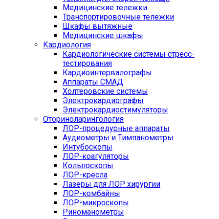
Медицинские тележки
Транспортировочные тележки
Шкафы вытяжные
Медицинские шкафы
Кардиология
Кардиологические системы стресс-
тестирования
Кардиоинтервалографы
Аппараты СМАД
Холтеровские системы
Электрокардиографы
Электрокардиостимуляторы
Оториноларингология
ЛОР-процедурные аппараты
Аудиометры и Тимпанометры
Интубоскопы
ЛОР-коагуляторы
Кольпоскопы
ЛОР-кресла
Лазеры для ЛОР хирургии
ЛОР-комбайны
ЛОР-микроскопы
Риноманометры