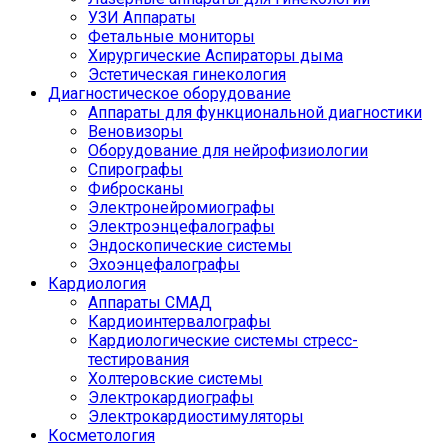
УЗИ Аппараты
Фетальные мониторы
Хирургические Аспираторы дыма
Эстетическая гинекология
Диагностическое оборудование
Аппараты для функциональной диагностики
Веновизоры
Оборудование для нейрофизиологии
Спирографы
Фибросканы
Электронейромиографы
Электроэнцефалографы
Эндоскопические системы
Эхоэнцефалографы
Кардиология
Аппараты СМАД
Кардиоинтервалографы
Кардиологические системы стресс-
тестирования
Холтеровские системы
Электрокардиографы
Электрокардиостимуляторы
Косметология