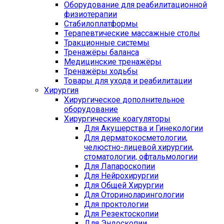
Оборудование для реабилитационной
физиотерапии
Стабилоплатформы
Терапевтические массажные столы
Тракционные системы
Тренажёры баланса
Медицинские тренажёры
Тренажёры ходьбы
Товары для ухода и реабилитации
Хирургия
Хирургическое дополнительное
оборудование
Хирургические коагуляторы
Для Акушерства и Гинекологии
Для дерматокосметологии,
челюстно-лицевой хирургии,
стоматологии, офтальмологии
Для Лапароскопии
Для Нейрохирургии
Для Общей Хирургии
Для Оториноларингологии
Для проктологии
Для Резектоскопии
Для Эндоскопии