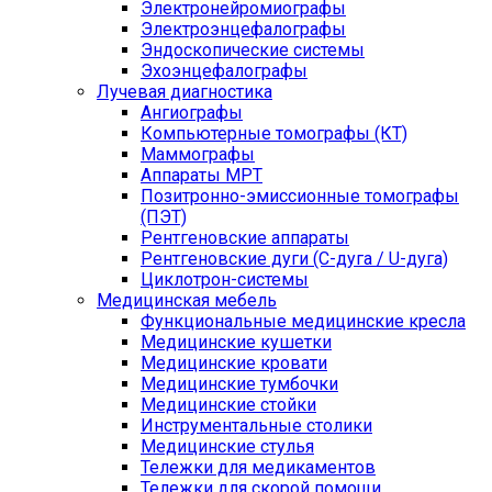
Электронейромиографы
Электроэнцефалографы
Эндоскопические системы
Эхоэнцефалографы
Лучевая диагностика
Ангиографы
Компьютерные томографы (КТ)
Маммографы
Аппараты МРТ
Позитронно-эмиссионные томографы
(ПЭТ)
Рентгеновские аппараты
Рентгеновские дуги (С-дуга / U-дуга)
Циклотрон-системы
Медицинская мебель
Функциональные медицинские кресла
Медицинские кушетки
Медицинские кровати
Медицинские тумбочки
Медицинские стойки
Инструментальные столики
Медицинские стулья
Тележки для медикаментов
Тележки для скорой помощи