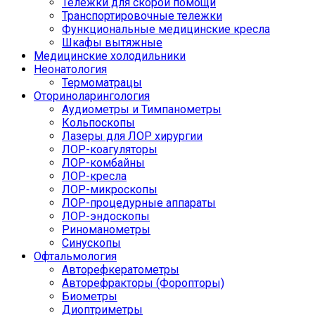
Тележки для скорой помощи
Транспортировочные тележки
Функциональные медицинские кресла
Шкафы вытяжные
Медицинские холодильники
Неонатология
Термоматрацы
Оториноларингология
Аудиометры и Тимпанометры
Кольпоскопы
Лазеры для ЛОР хирургии
ЛОР-коагуляторы
ЛОР-комбайны
ЛОР-кресла
ЛОР-микроскопы
ЛОР-процедурные аппараты
ЛОР-эндоскопы
Риноманометры
Синускопы
Офтальмология
Авторефкератометры
Авторефракторы (Форопторы)
Биометры
Диоптриметры