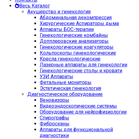
Весь Каталог
Акушерство и гинекология
Абдоминальная декомпрессия
Хирургические Аспираторы дыма
Аппараты БОС-терапии
Гинекологические комбайны
Допплеровские анализаторы
Гинекологические коагуляторы
Кольпоскопы гинекологические
Кресла гинекологические
Лазерные аппараты для гинекологии
Гинекологические столы и кровати
УЗИ Аппараты
Фетальные мониторы
Эстетическая гинекология
Диагностическое оборудование
Веновизоры
Видеоэндоскопические системы
Оборудование для нейрофизиологии
Спирографы
Фибросканы
Аппараты для функциональной
диагностики