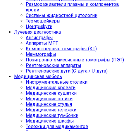
Размораживатели плазмы и компонентов
крови
Системы жидкостной цитологии
Термошейкеры
Центрифуги
Лучевая диагностика
Ангиографы
Аппараты МРТ
Компьютерные томографы (КТ)
Маммографы
Позитронно-эмиссионные томографы (ПЭТ)
Рентгеновские аппараты
Рентгеновские дуги (С-дуга / U-дуга)
Медицинская мебель
Инструментальные столики
Медицинские кровати
Медицинские кушетки
Медицинские стойки
Медицинские стулья
Медицинские тележки
Медицинские тумбочки
Медицинские шкафы
Тележки для медикаментов