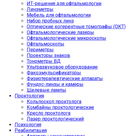
ИТ-решения для офтальмологии
Линзметры
Мебель для офтальмологии
Набор пробных линз
Оптические когерентные томографы (ОКТ)
Офтальмологические лазеры
Офтальмологические микроскопы
Офтальмоскопы
Периметры
Проекторы знаков
Тонометры ВД
Ультразвуковое оборудование
Факоэмульсификаторы
Физиотерапевтические аппараты
Фундус-линзы и камеры
Щелевые лампы
Проктология
Кольпоскоп проктолога
Комбайны проктологические
Кресло проктолога
Лазер проктологический
Психология
Реабилитация