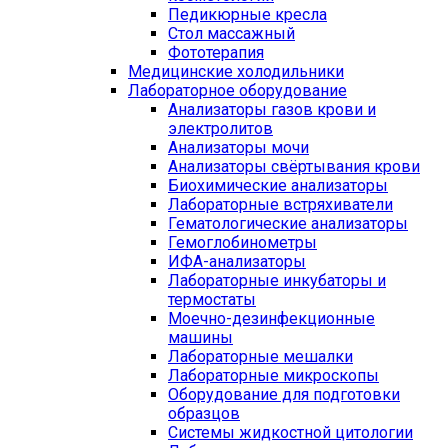
Педикюрные кресла
Стол массажный
Фототерапия
Медицинские холодильники
Лабораторное оборудование
Анализаторы газов крови и
электролитов
Анализаторы мочи
Анализаторы свёртывания крови
Биохимические анализаторы
Лабораторные встряхиватели
Гематологические анализаторы
Гемоглобинометры
ИФА-анализаторы
Лабораторные инкубаторы и
термостаты
Моечно-дезинфекционные
машины
Лабораторные мешалки
Лабораторные микроскопы
Оборудование для подготовки
образцов
Системы жидкостной цитологии