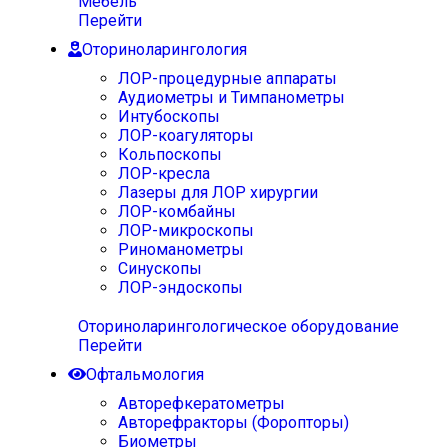
Мебель
Перейти
Оториноларингология
ЛОР-процедурные аппараты
Аудиометры и Тимпанометры
Интубоскопы
ЛОР-коагуляторы
Кольпоскопы
ЛОР-кресла
Лазеры для ЛОР хирургии
ЛОР-комбайны
ЛОР-микроскопы
Риноманометры
Синускопы
ЛОР-эндоскопы
Оториноларингологическое оборудование
Перейти
Офтальмология
Авторефкератометры
Авторефракторы (Форопторы)
Биометры