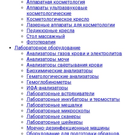
Аппаратная косметология
Аппараты ультразвуковые
косметологические
Косметологическое кресло
Лазерные аппараты для косметологии
Педикюрные кресла
Стол массажный
Фототерапия
Лабораторное оборудование
Анализаторы газов крови и электролитов
Анализаторы мочи
Анализаторы свёртывания крови
Биохимические анализаторы
Гематологические анализаторы
Гемоглобинометры
ИФА-анализаторы
Лабораторные встряхиватели
Лабораторные инкубаторы и термостаты
Лабораторные мешалки
Лабораторные микроскопы
Лабораторные сканеры
Лабораторные шейкеры
Моечно-дезинфекционные машины
Оборудование для подготовки образцов