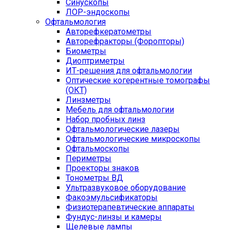
Синускопы
ЛОР-эндоскопы
Офтальмология
Авторефкератометры
Авторефракторы (Форопторы)
Биометры
Диоптриметры
ИТ-решения для офтальмологии
Оптические когерентные томографы
(ОКТ)
Линзметры
Мебель для офтальмологии
Набор пробных линз
Офтальмологические лазеры
Офтальмологические микроскопы
Офтальмоскопы
Периметры
Проекторы знаков
Тонометры ВД
Ультразвуковое оборудование
Факоэмульсификаторы
Физиотерапевтические аппараты
Фундус-линзы и камеры
Щелевые лампы