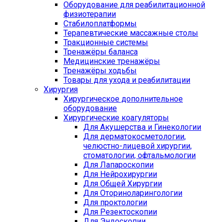
Оборудование для реабилитационной
физиотерапии
Стабилоплатформы
Терапевтические массажные столы
Тракционные системы
Тренажёры баланса
Медицинские тренажёры
Тренажёры ходьбы
Товары для ухода и реабилитации
Хирургия
Хирургическое дополнительное
оборудование
Хирургические коагуляторы
Для Акушерства и Гинекологии
Для дерматокосметологии,
челюстно-лицевой хирургии,
стоматологии, офтальмологии
Для Лапароскопии
Для Нейрохирургии
Для Общей Хирургии
Для Оториноларингологии
Для проктологии
Для Резектоскопии
Для Эндоскопии