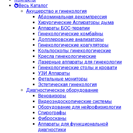
Весь Каталог
Акушерство и гинекология
Абдоминальная декомпрессия
Хирургические Аспираторы дыма
Аппараты БОС-терапии
Гинекологические комбайны
Допплеровские анализаторы
Гинекологические коагуляторы
Кольпоскопы гинекологические
Кресла гинекологические
Лазерные аппараты для гинекологии
Гинекологические столы и кровати
УЗИ Аппараты
Фетальные мониторы
Эстетическая гинекология
Диагностическое оборудование
Веновизоры
Видеоэндоскопические системы
Оборудование для нейрофизиологии
Спирографы
Фибросканы
Аппараты для функциональной
диагностики