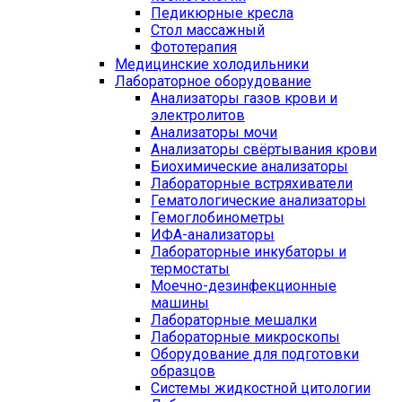
Педикюрные кресла
Стол массажный
Фототерапия
Медицинские холодильники
Лабораторное оборудование
Анализаторы газов крови и
электролитов
Анализаторы мочи
Анализаторы свёртывания крови
Биохимические анализаторы
Лабораторные встряхиватели
Гематологические анализаторы
Гемоглобинометры
ИФА-анализаторы
Лабораторные инкубаторы и
термостаты
Моечно-дезинфекционные
машины
Лабораторные мешалки
Лабораторные микроскопы
Оборудование для подготовки
образцов
Системы жидкостной цитологии