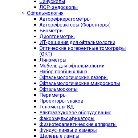
Синускопы
ЛОР-эндоскопы
Офтальмология
Авторефкератометры
Авторефракторы (Форопторы)
Биометры
Диоптриметры
ИТ-решения для офтальмологии
Оптические когерентные томографы
(ОКТ)
Линзметры
Мебель для офтальмологии
Набор пробных линз
Офтальмологические лазеры
Офтальмологические микроскопы
Офтальмоскопы
Периметры
Проекторы знаков
Тонометры ВД
Ультразвуковое оборудование
Факоэмульсификаторы
Физиотерапевтические аппараты
Фундус-линзы и камеры
Щелевые лампы