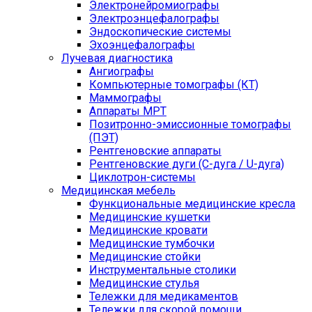
Электронейромиографы
Электроэнцефалографы
Эндоскопические системы
Эхоэнцефалографы
Лучевая диагностика
Ангиографы
Компьютерные томографы (КТ)
Маммографы
Аппараты МРТ
Позитронно-эмиссионные томографы
(ПЭТ)
Рентгеновские аппараты
Рентгеновские дуги (С-дуга / U-дуга)
Циклотрон-системы
Медицинская мебель
Функциональные медицинские кресла
Медицинские кушетки
Медицинские кровати
Медицинские тумбочки
Медицинские стойки
Инструментальные столики
Медицинские стулья
Тележки для медикаментов
Тележки для скорой помощи