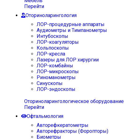
Мебель
Перейти
Оториноларингология
ЛОР-процедурные аппараты
Аудиометры и Тимпанометры
Интубоскопы
ЛОР-коагуляторы
Кольпоскопы
ЛОР-кресла
Лазеры для ЛОР хирургии
ЛОР-комбайны
ЛОР-микроскопы
Риноманометры
Синускопы
ЛОР-эндоскопы
Оториноларингологическое оборудование
Перейти
Офтальмология
Авторефкератометры
Авторефракторы (Форопторы)
Биометры