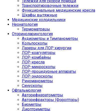
Тележки для скорой помощи
Транспортировочные тележки
Функциональные медицинские кресла
Шкафы вытяжные
Медицинские холодильники
Неонатология
Термоматрацы
Оториноларингология
Аудиометры и Тимпанометры
Кольпоскопы
Лазеры для ЛОР хирургии
ЛОР-коагуляторы
ЛОР-комбайны
ЛОР-кресла
ЛОР-микроскопы
ЛОР-процедурные аппараты
ЛОР-эндоскопы
Риноманометры
Синускопы
Офтальмология
Авторефкератометры
Авторефракторы (Форопторы)
Биометры
Диоптриметры