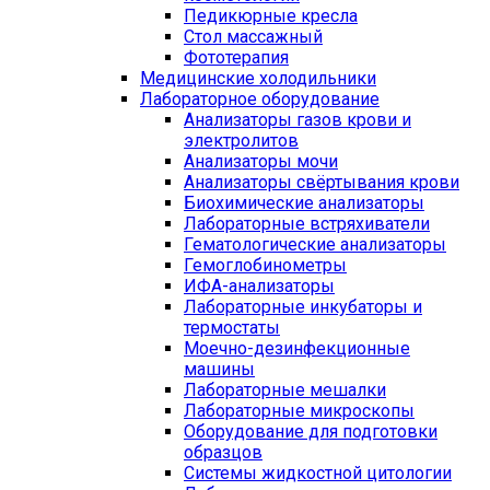
Педикюрные кресла
Стол массажный
Фототерапия
Медицинские холодильники
Лабораторное оборудование
Анализаторы газов крови и
электролитов
Анализаторы мочи
Анализаторы свёртывания крови
Биохимические анализаторы
Лабораторные встряхиватели
Гематологические анализаторы
Гемоглобинометры
ИФА-анализаторы
Лабораторные инкубаторы и
термостаты
Моечно-дезинфекционные
машины
Лабораторные мешалки
Лабораторные микроскопы
Оборудование для подготовки
образцов
Системы жидкостной цитологии