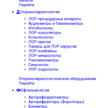
Мебель
Перейти
Оториноларингология
ЛОР-процедурные аппараты
Аудиометры и Тимпанометры
Интубоскопы
ЛОР-коагуляторы
Кольпоскопы
ЛОР-кресла
Лазеры для ЛОР хирургии
ЛОР-комбайны
ЛОР-микроскопы
Риноманометры
Синускопы
ЛОР-эндоскопы
Оториноларингологическое оборудование
Перейти
Офтальмология
Авторефкератометры
Авторефракторы (Форопторы)
Биометры