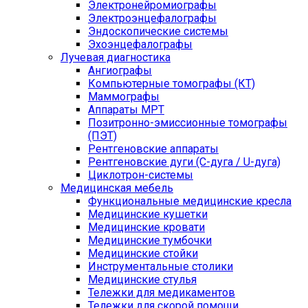
Электронейромиографы
Электроэнцефалографы
Эндоскопические системы
Эхоэнцефалографы
Лучевая диагностика
Ангиографы
Компьютерные томографы (КТ)
Маммографы
Аппараты МРТ
Позитронно-эмиссионные томографы
(ПЭТ)
Рентгеновские аппараты
Рентгеновские дуги (С-дуга / U-дуга)
Циклотрон-системы
Медицинская мебель
Функциональные медицинские кресла
Медицинские кушетки
Медицинские кровати
Медицинские тумбочки
Медицинские стойки
Инструментальные столики
Медицинские стулья
Тележки для медикаментов
Тележки для скорой помощи