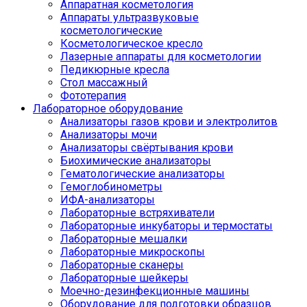
Аппаратная косметология
Аппараты ультразвуковые
косметологические
Косметологическое кресло
Лазерные аппараты для косметологии
Педикюрные кресла
Стол массажный
Фототерапия
Лабораторное оборудование
Анализаторы газов крови и электролитов
Анализаторы мочи
Анализаторы свёртывания крови
Биохимические анализаторы
Гематологические анализаторы
Гемоглобинометры
ИФА-анализаторы
Лабораторные встряхиватели
Лабораторные инкубаторы и термостаты
Лабораторные мешалки
Лабораторные микроскопы
Лабораторные сканеры
Лабораторные шейкеры
Моечно-дезинфекционные машины
Оборудование для подготовки образцов