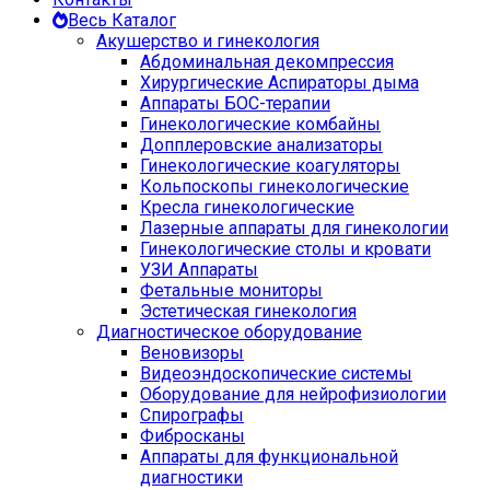
Весь Каталог
Акушерство и гинекология
Абдоминальная декомпрессия
Хирургические Аспираторы дыма
Аппараты БОС-терапии
Гинекологические комбайны
Допплеровские анализаторы
Гинекологические коагуляторы
Кольпоскопы гинекологические
Кресла гинекологические
Лазерные аппараты для гинекологии
Гинекологические столы и кровати
УЗИ Аппараты
Фетальные мониторы
Эстетическая гинекология
Диагностическое оборудование
Веновизоры
Видеоэндоскопические системы
Оборудование для нейрофизиологии
Спирографы
Фибросканы
Аппараты для функциональной
диагностики