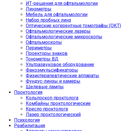
ИТ-решения для офтальмологии
Линзметры
Мебель для офтальмологии
Набор пробных линз
Оптические когерентные томографы (ОКТ)
Офтальмологические лазеры
Офтальмологические микроскопы
Офтальмоскопы
Периметры
Проекторы знаков
Тонометры ВД
Ультразвуковое оборудование
Факоэмульсификаторы
Физиотерапевтические аппараты
Фундус-линзы и камеры
Щелевые лампы
Проктология
Кольпоскоп проктолога
Комбайны проктологические
Кресло проктолога
Лазер проктологический
Психология
Реабилитация