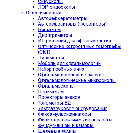
Синускопы
ЛОР-эндоскопы
Офтальмология
Авторефкератометры
Авторефракторы (Форопторы)
Биометры
Диоптриметры
ИТ-решения для офтальмологии
Оптические когерентные томографы
(ОКТ)
Линзметры
Мебель для офтальмологии
Набор пробных линз
Офтальмологические лазеры
Офтальмологические микроскопы
Офтальмоскопы
Периметры
Проекторы знаков
Тонометры ВД
Ультразвуковое оборудование
Факоэмульсификаторы
Физиотерапевтические аппараты
Фундус-линзы и камеры
Щелевые лампы