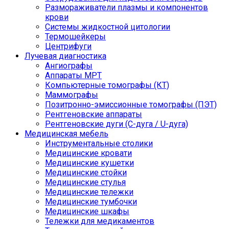
Размораживатели плазмы и компонентов
крови
Системы жидкостной цитологии
Термошейкеры
Центрифуги
Лучевая диагностика
Ангиографы
Аппараты МРТ
Компьютерные томографы (КТ)
Маммографы
Позитронно-эмиссионные томографы (ПЭТ)
Рентгеновские аппараты
Рентгеновские дуги (С-дуга / U-дуга)
Медицинская мебель
Инструментальные столики
Медицинские кровати
Медицинские кушетки
Медицинские стойки
Медицинские стулья
Медицинские тележки
Медицинские тумбочки
Медицинские шкафы
Тележки для медикаментов