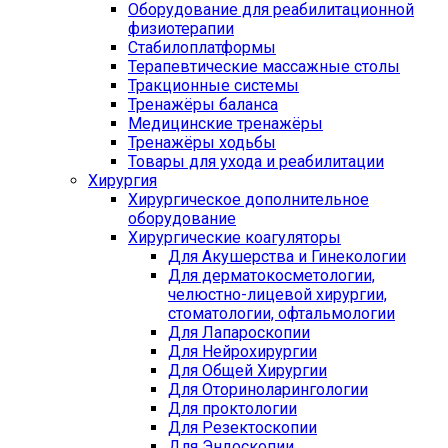
Оборудование для реабилитационной
физиотерапии
Стабилоплатформы
Терапевтические массажные столы
Тракционные системы
Тренажёры баланса
Медицинские тренажёры
Тренажёры ходьбы
Товары для ухода и реабилитации
Хирургия
Хирургическое дополнительное
оборудование
Хирургические коагуляторы
Для Акушерства и Гинекологии
Для дерматокосметологии,
челюстно-лицевой хирургии,
стоматологии, офтальмологии
Для Лапароскопии
Для Нейрохирургии
Для Общей Хирургии
Для Оториноларингологии
Для проктологии
Для Резектоскопии
Для Эндоскопии