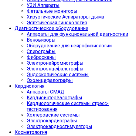
УЗИ Аппараты
Фетальные мониторы
Хирургические Аспираторы дыма
Эстетическая гинекология
Диагностическое оборудование
Аппараты для функциональной диагностики
Веновизоры
Оборудование для нейрофизиологии
Спирографы
Фибросканы
Электронейромиографы
Электроэнцефалографы
Эндоскопические системы
Эхоэнцефалографы
Кардиология
Аппараты СМАД
Кардиоинтервалографы
Кардиологические системы стресс-
тестирования
Холтеровские системы
Электрокардиографы
Электрокардиостимуляторы
Косметология