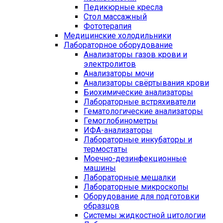
Педикюрные кресла
Стол массажный
Фототерапия
Медицинские холодильники
Лабораторное оборудование
Анализаторы газов крови и
электролитов
Анализаторы мочи
Анализаторы свёртывания крови
Биохимические анализаторы
Лабораторные встряхиватели
Гематологические анализаторы
Гемоглобинометры
ИФА-анализаторы
Лабораторные инкубаторы и
термостаты
Моечно-дезинфекционные
машины
Лабораторные мешалки
Лабораторные микроскопы
Оборудование для подготовки
образцов
Системы жидкостной цитологии