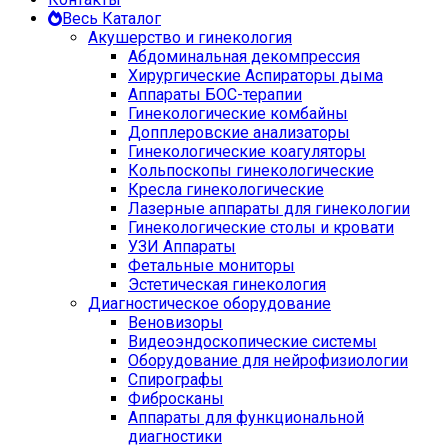
Весь Каталог
Акушерство и гинекология
Абдоминальная декомпрессия
Хирургические Аспираторы дыма
Аппараты БОС-терапии
Гинекологические комбайны
Допплеровские анализаторы
Гинекологические коагуляторы
Кольпоскопы гинекологические
Кресла гинекологические
Лазерные аппараты для гинекологии
Гинекологические столы и кровати
УЗИ Аппараты
Фетальные мониторы
Эстетическая гинекология
Диагностическое оборудование
Веновизоры
Видеоэндоскопические системы
Оборудование для нейрофизиологии
Спирографы
Фибросканы
Аппараты для функциональной
диагностики