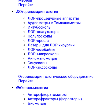
Мебель
Перейти
Оториноларингология
ЛОР-процедурные аппараты
Аудиометры и Тимпанометры
Интубоскопы
ЛОР-коагуляторы
Кольпоскопы
ЛОР-кресла
Лазеры для ЛОР хирургии
ЛОР-комбайны
ЛОР-микроскопы
Риноманометры
Синускопы
ЛОР-эндоскопы
Оториноларингологическое оборудование
Перейти
Офтальмология
Авторефкератометры
Авторефракторы (Форопторы)
Биометры