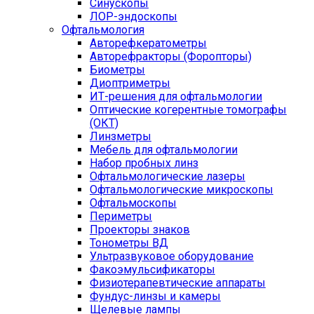
Синускопы
ЛОР-эндоскопы
Офтальмология
Авторефкератометры
Авторефракторы (Форопторы)
Биометры
Диоптриметры
ИТ-решения для офтальмологии
Оптические когерентные томографы
(ОКТ)
Линзметры
Мебель для офтальмологии
Набор пробных линз
Офтальмологические лазеры
Офтальмологические микроскопы
Офтальмоскопы
Периметры
Проекторы знаков
Тонометры ВД
Ультразвуковое оборудование
Факоэмульсификаторы
Физиотерапевтические аппараты
Фундус-линзы и камеры
Щелевые лампы