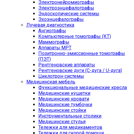
Электронейромиографы
Электроэнцефалографы
Эндоскопические системы
Эхоэнцефалографы
Лучевая диагностика
Ангиографы
Компьютерные томографы (КТ)
Маммографы
Аппараты МРТ
Позитронно-эмиссионные томографы
(ПЭТ)
Рентгеновские аппараты
Рентгеновские дуги (С-дуга / U-дуга)
Циклотрон-системы
Медицинская мебель
Функциональные медицинские кресла
Медицинские кушетки
Медицинские кровати
Медицинские тумбочки
Медицинские стойки
Инструментальные столики
Медицинские стулья
Тележки для медикаментов
Тележки для скорой помощи