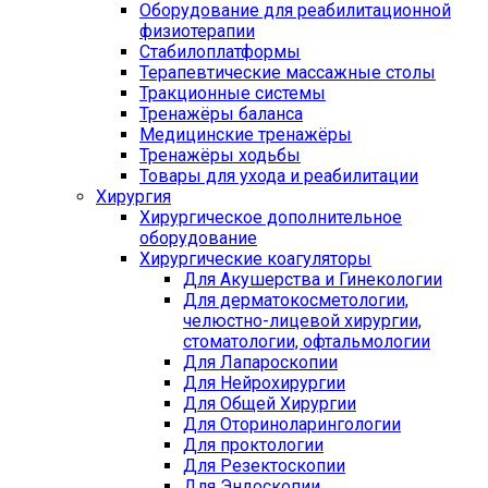
Оборудование для реабилитационной
физиотерапии
Стабилоплатформы
Терапевтические массажные столы
Тракционные системы
Тренажёры баланса
Медицинские тренажёры
Тренажёры ходьбы
Товары для ухода и реабилитации
Хирургия
Хирургическое дополнительное
оборудование
Хирургические коагуляторы
Для Акушерства и Гинекологии
Для дерматокосметологии,
челюстно-лицевой хирургии,
стоматологии, офтальмологии
Для Лапароскопии
Для Нейрохирургии
Для Общей Хирургии
Для Оториноларингологии
Для проктологии
Для Резектоскопии
Для Эндоскопии