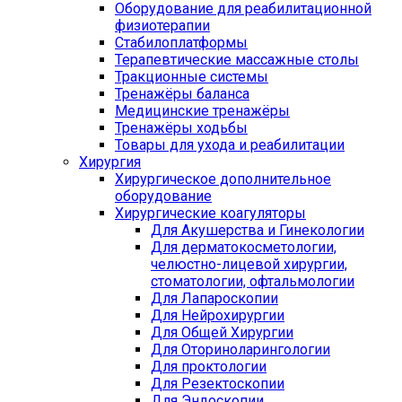
Оборудование для реабилитационной
физиотерапии
Стабилоплатформы
Терапевтические массажные столы
Тракционные системы
Тренажёры баланса
Медицинские тренажёры
Тренажёры ходьбы
Товары для ухода и реабилитации
Хирургия
Хирургическое дополнительное
оборудование
Хирургические коагуляторы
Для Акушерства и Гинекологии
Для дерматокосметологии,
челюстно-лицевой хирургии,
стоматологии, офтальмологии
Для Лапароскопии
Для Нейрохирургии
Для Общей Хирургии
Для Оториноларингологии
Для проктологии
Для Резектоскопии
Для Эндоскопии