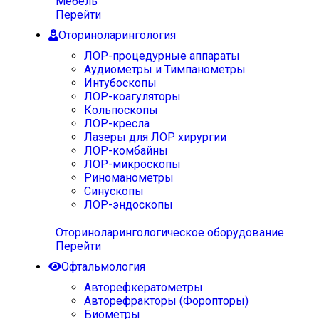
Мебель
Перейти
Оториноларингология
ЛОР-процедурные аппараты
Аудиометры и Тимпанометры
Интубоскопы
ЛОР-коагуляторы
Кольпоскопы
ЛОР-кресла
Лазеры для ЛОР хирургии
ЛОР-комбайны
ЛОР-микроскопы
Риноманометры
Синускопы
ЛОР-эндоскопы
Оториноларингологическое оборудование
Перейти
Офтальмология
Авторефкератометры
Авторефракторы (Форопторы)
Биометры