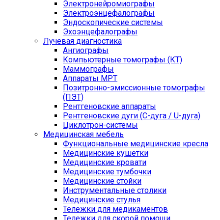
Электронейромиографы
Электроэнцефалографы
Эндоскопические системы
Эхоэнцефалографы
Лучевая диагностика
Ангиографы
Компьютерные томографы (КТ)
Маммографы
Аппараты МРТ
Позитронно-эмиссионные томографы
(ПЭТ)
Рентгеновские аппараты
Рентгеновские дуги (С-дуга / U-дуга)
Циклотрон-системы
Медицинская мебель
Функциональные медицинские кресла
Медицинские кушетки
Медицинские кровати
Медицинские тумбочки
Медицинские стойки
Инструментальные столики
Медицинские стулья
Тележки для медикаментов
Тележки для скорой помощи