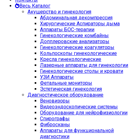
Весь Каталог
Акушерство и гинекология
Абдоминальная декомпрессия
Хирургические Аспираторы дыма
Аппараты БОС-терапии
Гинекологические комбайны
Допплеровские анализаторы
Гинекологические коагуляторы
Кольпоскопы гинекологические
Кресла гинекологические
Лазерные аппараты для гинекологии
Гинекологические столы и кровати
УЗИ Аппараты
Фетальные мониторы
Эстетическая гинекология
Диагностическое оборудование
Веновизоры
Видеоэндоскопические системы
Оборудование для нейрофизиологии
Спирографы
Фибросканы
Аппараты для функциональной
диагностики