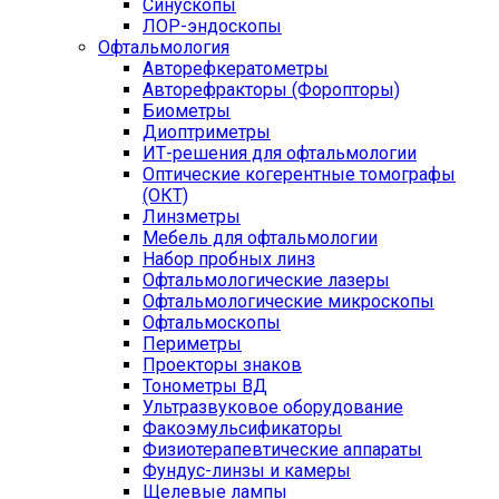
Синускопы
ЛОР-эндоскопы
Офтальмология
Авторефкератометры
Авторефракторы (Форопторы)
Биометры
Диоптриметры
ИТ-решения для офтальмологии
Оптические когерентные томографы
(ОКТ)
Линзметры
Мебель для офтальмологии
Набор пробных линз
Офтальмологические лазеры
Офтальмологические микроскопы
Офтальмоскопы
Периметры
Проекторы знаков
Тонометры ВД
Ультразвуковое оборудование
Факоэмульсификаторы
Физиотерапевтические аппараты
Фундус-линзы и камеры
Щелевые лампы