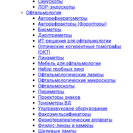
Синускопы
ЛОР-эндоскопы
Офтальмология
Авторефкератометры
Авторефракторы (Форопторы)
Биометры
Диоптриметры
ИТ-решения для офтальмологии
Оптические когерентные томографы
(ОКТ)
Линзметры
Мебель для офтальмологии
Набор пробных линз
Офтальмологические лазеры
Офтальмологические микроскопы
Офтальмоскопы
Периметры
Проекторы знаков
Тонометры ВД
Ультразвуковое оборудование
Факоэмульсификаторы
Физиотерапевтические аппараты
Фундус-линзы и камеры
Щелевые лампы