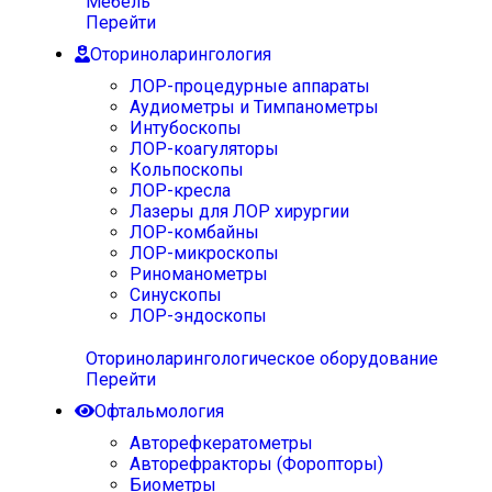
Мебель
Перейти
Оториноларингология
ЛОР-процедурные аппараты
Аудиометры и Тимпанометры
Интубоскопы
ЛОР-коагуляторы
Кольпоскопы
ЛОР-кресла
Лазеры для ЛОР хирургии
ЛОР-комбайны
ЛОР-микроскопы
Риноманометры
Синускопы
ЛОР-эндоскопы
Оториноларингологическое оборудование
Перейти
Офтальмология
Авторефкератометры
Авторефракторы (Форопторы)
Биометры