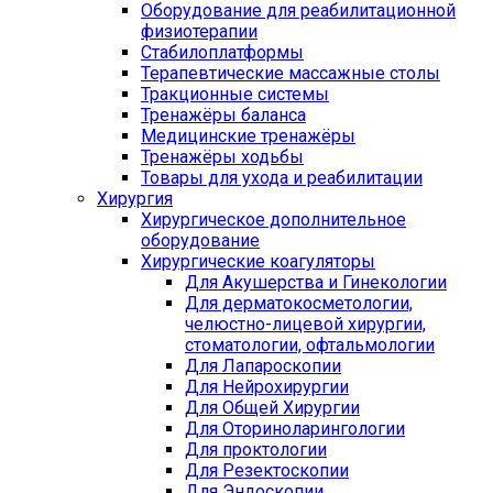
Оборудование для реабилитационной
физиотерапии
Стабилоплатформы
Терапевтические массажные столы
Тракционные системы
Тренажёры баланса
Медицинские тренажёры
Тренажёры ходьбы
Товары для ухода и реабилитации
Хирургия
Хирургическое дополнительное
оборудование
Хирургические коагуляторы
Для Акушерства и Гинекологии
Для дерматокосметологии,
челюстно-лицевой хирургии,
стоматологии, офтальмологии
Для Лапароскопии
Для Нейрохирургии
Для Общей Хирургии
Для Оториноларингологии
Для проктологии
Для Резектоскопии
Для Эндоскопии