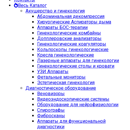
Весь Каталог
Акушерство и гинекология
Абдоминальная декомпрессия
Хирургические Аспираторы дыма
Аппараты БОС-терапии
Гинекологические комбайны
Допплеровские анализаторы
Гинекологические коагуляторы
Кольпоскопы гинекологические
Кресла гинекологические
Лазерные аппараты для гинекологии
Гинекологические столы и кровати
УЗИ Аппараты
Фетальные мониторы
Эстетическая гинекология
Диагностическое оборудование
Веновизоры
Видеоэндоскопические системы
Оборудование для нейрофизиологии
Спирографы
Фибросканы
Аппараты для функциональной
диагностики