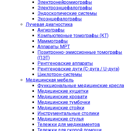
Электронейромиографы
Электроэнцефалографы
Эндоскопические системы
Эхоэнцефалографы
Лучевая диагностика
Ангиографы
Компьютерные томографы (КТ)
Маммографы
Аппараты МРТ
Позитронно-эмиссионные томографы
(ПЭТ)
Рентгеновские аппараты
Рентгеновские дуги (С-дуга / U-дуга)
Циклотрон-системы
Медицинская мебель
Функциональные медицинские кресла
Медицинские кушетки
Медицинские кровати
Медицинские тумбочки
Медицинские стойки
Инструментальные столики
Медицинские стулья
Тележки для медикаментов
Тележки для скорой помощи