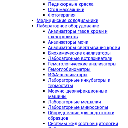
Педикюрные кресла
Стол массажный
Фототерапия
Медицинские холодильники
Лабораторное оборудование
Анализаторы газов крови и
электролитов
Анализаторы мочи
Анализаторы свёртывания крови
Биохимические анализаторы
Лабораторные встряхиватели
Гематологические анализаторы
Гемоглобинометры
ИФА-анализаторы
Лабораторные инкубаторы и
термостаты
Моечно-дезинфекционные
машины
Лабораторные мешалки
Лабораторные микроскопы
Оборудование для подготовки
образцов
Системы жидкостной цитологии