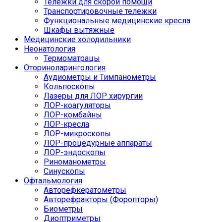
Тележки для скорой помощи
Транспортировочные тележки
Функциональные медицинские кресла
Шкафы вытяжные
Медицинские холодильники
Неонатология
Термоматрацы
Оториноларингология
Аудиометры и Тимпанометры
Кольпоскопы
Лазеры для ЛОР хирургии
ЛОР-коагуляторы
ЛОР-комбайны
ЛОР-кресла
ЛОР-микроскопы
ЛОР-процедурные аппараты
ЛОР-эндоскопы
Риноманометры
Синускопы
Офтальмология
Авторефкератометры
Авторефракторы (Форопторы)
Биометры
Диоптриметры