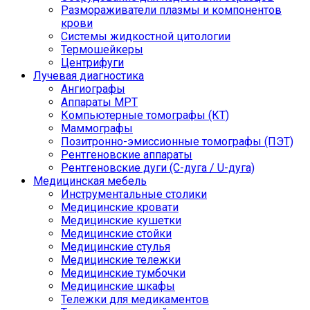
Размораживатели плазмы и компонентов
крови
Системы жидкостной цитологии
Термошейкеры
Центрифуги
Лучевая диагностика
Ангиографы
Аппараты МРТ
Компьютерные томографы (КТ)
Маммографы
Позитронно-эмиссионные томографы (ПЭТ)
Рентгеновские аппараты
Рентгеновские дуги (С-дуга / U-дуга)
Медицинская мебель
Инструментальные столики
Медицинские кровати
Медицинские кушетки
Медицинские стойки
Медицинские стулья
Медицинские тележки
Медицинские тумбочки
Медицинские шкафы
Тележки для медикаментов