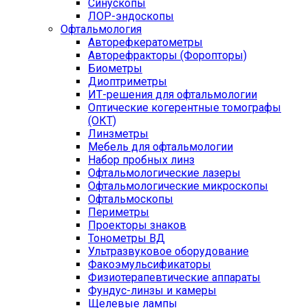
Синускопы
ЛОР-эндоскопы
Офтальмология
Авторефкератометры
Авторефракторы (Форопторы)
Биометры
Диоптриметры
ИТ-решения для офтальмологии
Оптические когерентные томографы
(ОКТ)
Линзметры
Мебель для офтальмологии
Набор пробных линз
Офтальмологические лазеры
Офтальмологические микроскопы
Офтальмоскопы
Периметры
Проекторы знаков
Тонометры ВД
Ультразвуковое оборудование
Факоэмульсификаторы
Физиотерапевтические аппараты
Фундус-линзы и камеры
Щелевые лампы