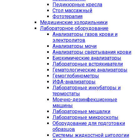
Педикюрные кресла
Стол массажный
Фототерапия
Медицинские холодильники
Лабораторное оборудование
Анализаторы газов крови и
электролитов
Анализаторы мочи
Анализаторы свёртывания крови
Биохимические анализаторы
Лабораторные встряхиватели
Гематологические анализаторы
Гемоглобинометры
ИФА-анализаторы
Лабораторные инкубаторы и
термостаты
Моечно-дезинфекционные
машины
Лабораторные мешалки
Лабораторные микроскопы
Оборудование для подготовки
образцов
Системы жидкостной цитологии