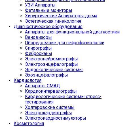
УЗИ Аппараты
Фетальные мониторы
Хирургические Аспираторы дыма
Эстетическая гинекология
Диагностическое оборудование
Аппараты для функциональной диагностики
Веновизоры
Оборудование для нейрофизиологии
Спирографы
Фибросканы
Электронейромиографы
Электроэнцефалографы
Эндоскопические системы
Эхоэнцефалографы
Кардиология
Аппараты СМАД
Кардиоинтервалографы
Кардиологические системы стресс-
тестирования
Холтеровские системы
Электрокардиографы
Электрокардиостимуляторы
Косметология