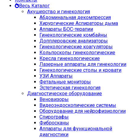
Весь Каталог
Акушерство и гинекология
Абдоминальная декомпрессия
Хирургические Аспираторы дыма
Аппараты БОС-терапии
Гинекологические комбайны
Допплеровские анализаторы
Гинекологические коагуляторы
Кольпоскопы гинекологические
Кресла гинекологические
Лазерные аппараты для гинекологии
Гинекологические столы и кровати
УЗИ Аппараты
Фетальные мониторы
Эстетическая гинекология
Диагностическое оборудование
Веновизоры
Видеоэндоскопические системы
Оборудование для нейрофизиологии
Спирографы
Фибросканы
Аппараты для функциональной
диагностики