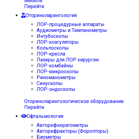
Мебель
Перейти
Оториноларингология
ЛОР-процедурные аппараты
Аудиометры и Тимпанометры
Интубоскопы
ЛОР-коагуляторы
Кольпоскопы
ЛОР-кресла
Лазеры для ЛОР хирургии
ЛОР-комбайны
ЛОР-микроскопы
Риноманометры
Синускопы
ЛОР-эндоскопы
Оториноларингологическое оборудование
Перейти
Офтальмология
Авторефкератометры
Авторефракторы (Форопторы)
Биометры