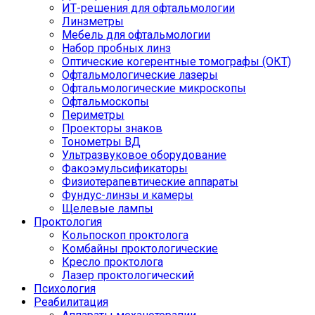
ИТ-решения для офтальмологии
Линзметры
Мебель для офтальмологии
Набор пробных линз
Оптические когерентные томографы (ОКТ)
Офтальмологические лазеры
Офтальмологические микроскопы
Офтальмоскопы
Периметры
Проекторы знаков
Тонометры ВД
Ультразвуковое оборудование
Факоэмульсификаторы
Физиотерапевтические аппараты
Фундус-линзы и камеры
Щелевые лампы
Проктология
Кольпоскоп проктолога
Комбайны проктологические
Кресло проктолога
Лазер проктологический
Психология
Реабилитация