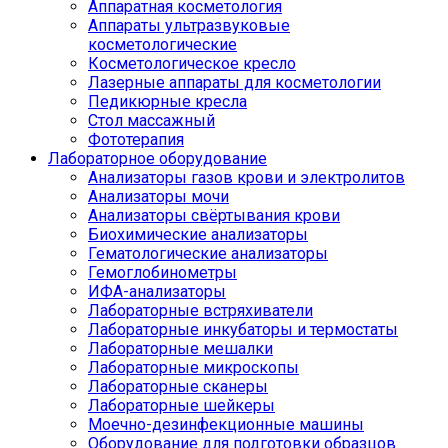
Аппаратная косметология
Аппараты ультразвуковые
косметологические
Косметологическое кресло
Лазерные аппараты для косметологии
Педикюрные кресла
Стол массажный
Фототерапия
Лабораторное оборудование
Анализаторы газов крови и электролитов
Анализаторы мочи
Анализаторы свёртывания крови
Биохимические анализаторы
Гематологические анализаторы
Гемоглобинометры
ИФА-анализаторы
Лабораторные встряхиватели
Лабораторные инкубаторы и термостаты
Лабораторные мешалки
Лабораторные микроскопы
Лабораторные сканеры
Лабораторные шейкеры
Моечно-дезинфекционные машины
Оборудование для подготовки образцов