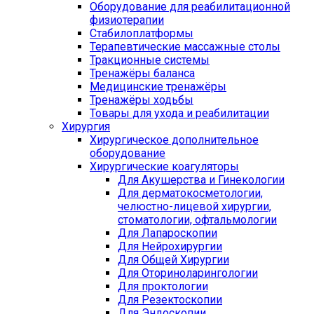
Оборудование для реабилитационной
физиотерапии
Стабилоплатформы
Терапевтические массажные столы
Тракционные системы
Тренажёры баланса
Медицинские тренажёры
Тренажёры ходьбы
Товары для ухода и реабилитации
Хирургия
Хирургическое дополнительное
оборудование
Хирургические коагуляторы
Для Акушерства и Гинекологии
Для дерматокосметологии,
челюстно-лицевой хирургии,
стоматологии, офтальмологии
Для Лапароскопии
Для Нейрохирургии
Для Общей Хирургии
Для Оториноларингологии
Для проктологии
Для Резектоскопии
Для Эндоскопии