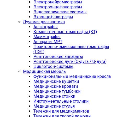
Электронейромиографы
Электроэнцефалографы
Эндоскопические системы
Эхоэнцефалографы
Лучевая диагностика
Ангиографы
Компьютерные томографы (КТ)
Маммографы
Аппараты МРТ
Позитронно-эмиссионные томографы
(ПЭТ)
Рентгеновские аппараты
Рентгеновские дуги (С-дуга / U-дуга)
Циклотрон-системы
Медицинская мебель
Функциональные медицинские кресла
Медицинские кушетки
Медицинские кровати
Медицинские тумбочки
Медицинские стойки
Инструментальные столики
Медицинские стулья
Тележки для медикаментов
Тележки для скорой помощи