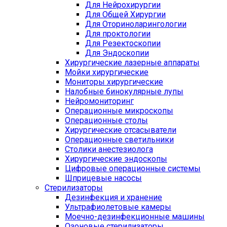
Для Нейрохирургии
Для Общей Хирургии
Для Оториноларингологии
Для проктологии
Для Резектоскопии
Для Эндоскопии
Хирургические лазерные аппараты
Мойки хирургические
Мониторы хирургические
Налобные бинокулярные лупы
Нейромониторинг
Операционные микроскопы
Операционные столы
Хирургические отсасыватели
Операционные светильники
Столики анестезиолога
Хирургические эндоскопы
Цифровые операционные системы
Шприцевые насосы
Стерилизаторы
Дезинфекция и хранение
Ультрафиолетовые камеры
Моечно-дезинфекционные машины
Озоновые стерилизаторы