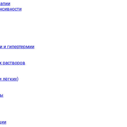
рапии
енсивности
и и гипертермии
х растворов
 лёгких)
ры
ции