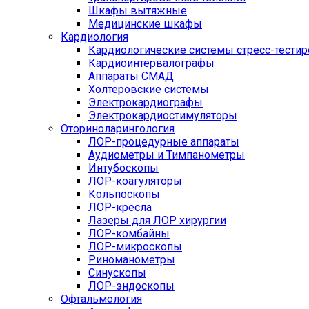
Шкафы вытяжные
Медицинские шкафы
Кардиология
Кардиологические системы стресс-тести
Кардиоинтервалографы
Аппараты СМАД
Холтеровские системы
Электрокардиографы
Электрокардиостимуляторы
Оториноларингология
ЛОР-процедурные аппараты
Аудиометры и Тимпанометры
Интубоскопы
ЛОР-коагуляторы
Кольпоскопы
ЛОР-кресла
Лазеры для ЛОР хирургии
ЛОР-комбайны
ЛОР-микроскопы
Риноманометры
Синускопы
ЛОР-эндоскопы
Офтальмология