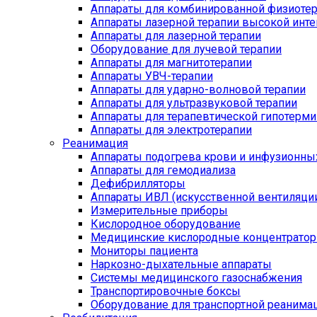
Аппараты для комбинированной физиоте
Аппараты лазерной терапии высокой инт
Аппараты для лазерной терапии
Оборудование для лучевой терапии
Аппараты для магнитотерапии
Аппараты УВЧ-терапии
Аппараты для ударно-волновой терапии
Аппараты для ультразвуковой терапии
Аппараты для терапевтической гипотерми
Аппараты для электротерапии
Реанимация
Аппараты подогрева крови и инфузионны
Аппараты для гемодиализа
Дефибрилляторы
Аппараты ИВЛ (искусственной вентиляции
Измерительные приборы
Кислородное оборудование
Медицинские кислородные концентрато
Мониторы пациента
Наркозно-дыхательные аппараты
Системы медицинского газоснабжения
Транспортировочные боксы
Оборудование для транспортной реанима