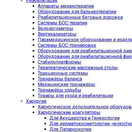
Реабилитация
Аппараты механотерапии
Оборудование для бальнеотерапии
Реабилитационные беговые дорожки
Системы БОС-терапии
Велоэргометры
Вертикализаторы
Парамедицинское оборудование и издел
Системы БОС-тренировок
Оборудование для реабилитационной диа
Оборудование для реабилитационной физ
Стабилоплатформы
Терапевтические массажные столы
Тракционные системы
Тренажёры баланса
Медицинские тренажёры
Тренажёры ходьбы
Товары для ухода и реабилитации
Хирургия
Хирургическое дополнительное оборудов
Хирургические коагуляторы
Для Акушерства и Гинекологии
Для дерматокосметологии, челюстно
Для Лапароскопии