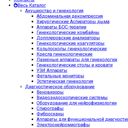
Весь Каталог
Акушерство и гинекология
Абдоминальная декомпрессия
Хирургические Аспираторы дыма
Аппараты БОС-терапии
Гинекологические комбайны
Допплеровские анализаторы
Гинекологические коагуляторы
Кольпоскопы гинекологические
Кресла гинекологические
Лазерные аппараты для гинекологии
Гинекологические столы и кровати
УЗИ Аппараты
Фетальные мониторы
Эстетическая гинекология
Диагностическое оборудование
Веновизоры
Видеоэндоскопические системы
Оборудование для нейрофизиологии
Спирографы
Фибросканы
Аппараты для функциональной диагности
Электронейромиографы