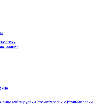
ия
гностики
иотерапии
ание
-лицевой хирургии, стоматологии, офтальмологии