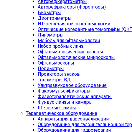
Авторефкератометры
Авторефракторы (Форопторы)
Биометры
Диоптриметры
ИТ-решения для офтальмологии
Оптические когерентные томографы (ОКТ
Линзметры
Мебель для офтальмологии
Набор пробных линз
Офтальмологические лазеры
Офтальмологические микроскопы
Офтальмоскопы
Периметры
Проекторы знаков
Тонометры ВД
Ультразвуковое оборудование
Факоэмульсификаторы
Физиотерапевтические аппараты
Фундус-линзы и камеры
Щелевые лампы
Терапевтическое оборудование
Аппараты для дарсонвализации
Оборудование для галоингаляционной те
Оборудование для гидротерапии