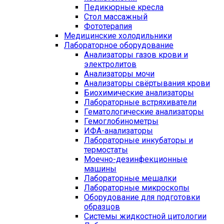
Педикюрные кресла
Стол массажный
Фототерапия
Медицинские холодильники
Лабораторное оборудование
Анализаторы газов крови и
электролитов
Анализаторы мочи
Анализаторы свёртывания крови
Биохимические анализаторы
Лабораторные встряхиватели
Гематологические анализаторы
Гемоглобинометры
ИФА-анализаторы
Лабораторные инкубаторы и
термостаты
Моечно-дезинфекционные
машины
Лабораторные мешалки
Лабораторные микроскопы
Оборудование для подготовки
образцов
Системы жидкостной цитологии