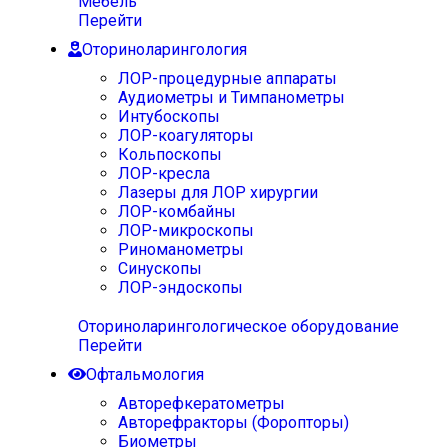
Мебель
Перейти
Оториноларингология
ЛОР-процедурные аппараты
Аудиометры и Тимпанометры
Интубоскопы
ЛОР-коагуляторы
Кольпоскопы
ЛОР-кресла
Лазеры для ЛОР хирургии
ЛОР-комбайны
ЛОР-микроскопы
Риноманометры
Синускопы
ЛОР-эндоскопы
Оториноларингологическое оборудование
Перейти
Офтальмология
Авторефкератометры
Авторефракторы (Форопторы)
Биометры