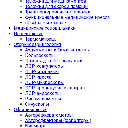
Тележки для медикаментов
Тележки для скорой помощи
Транспортировочные тележки
Функциональные медицинские кресла
Шкафы вытяжные
Медицинские холодильники
Неонатология
Термоматрацы
Оториноларингология
Аудиометры и Тимпанометры
Кольпоскопы
Лазеры для ЛОР хирургии
ЛОР-коагуляторы
ЛОР-комбайны
ЛОР-кресла
ЛОР-микроскопы
ЛОР-процедурные аппараты
ЛОР-эндоскопы
Риноманометры
Синускопы
Офтальмология
Авторефкератометры
Авторефракторы (Форопторы)
Биометры