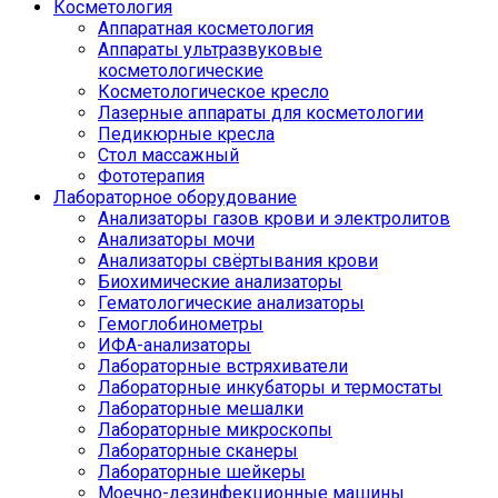
Косметология
Аппаратная косметология
Аппараты ультразвуковые
косметологические
Косметологическое кресло
Лазерные аппараты для косметологии
Педикюрные кресла
Стол массажный
Фототерапия
Лабораторное оборудование
Анализаторы газов крови и электролитов
Анализаторы мочи
Анализаторы свёртывания крови
Биохимические анализаторы
Гематологические анализаторы
Гемоглобинометры
ИФА-анализаторы
Лабораторные встряхиватели
Лабораторные инкубаторы и термостаты
Лабораторные мешалки
Лабораторные микроскопы
Лабораторные сканеры
Лабораторные шейкеры
Моечно-дезинфекционные машины