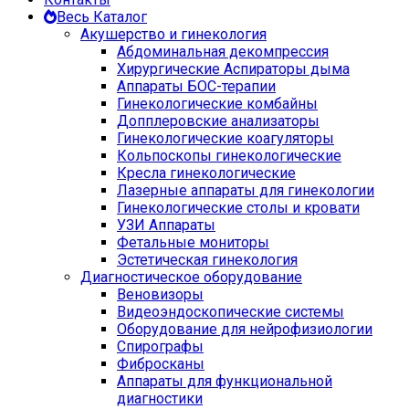
Весь Каталог
Акушерство и гинекология
Абдоминальная декомпрессия
Хирургические Аспираторы дыма
Аппараты БОС-терапии
Гинекологические комбайны
Допплеровские анализаторы
Гинекологические коагуляторы
Кольпоскопы гинекологические
Кресла гинекологические
Лазерные аппараты для гинекологии
Гинекологические столы и кровати
УЗИ Аппараты
Фетальные мониторы
Эстетическая гинекология
Диагностическое оборудование
Веновизоры
Видеоэндоскопические системы
Оборудование для нейрофизиологии
Спирографы
Фибросканы
Аппараты для функциональной
диагностики