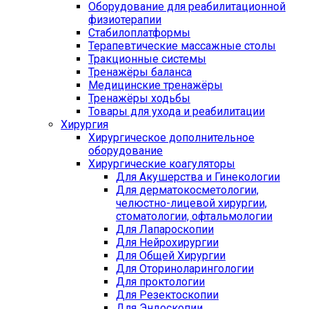
Оборудование для реабилитационной
физиотерапии
Стабилоплатформы
Терапевтические массажные столы
Тракционные системы
Тренажёры баланса
Медицинские тренажёры
Тренажёры ходьбы
Товары для ухода и реабилитации
Хирургия
Хирургическое дополнительное
оборудование
Хирургические коагуляторы
Для Акушерства и Гинекологии
Для дерматокосметологии,
челюстно-лицевой хирургии,
стоматологии, офтальмологии
Для Лапароскопии
Для Нейрохирургии
Для Общей Хирургии
Для Оториноларингологии
Для проктологии
Для Резектоскопии
Для Эндоскопии