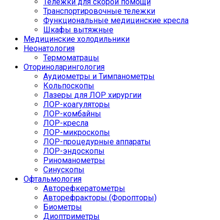
Тележки для скорой помощи
Транспортировочные тележки
Функциональные медицинские кресла
Шкафы вытяжные
Медицинские холодильники
Неонатология
Термоматрацы
Оториноларингология
Аудиометры и Тимпанометры
Кольпоскопы
Лазеры для ЛОР хирургии
ЛОР-коагуляторы
ЛОР-комбайны
ЛОР-кресла
ЛОР-микроскопы
ЛОР-процедурные аппараты
ЛОР-эндоскопы
Риноманометры
Синускопы
Офтальмология
Авторефкератометры
Авторефракторы (Форопторы)
Биометры
Диоптриметры