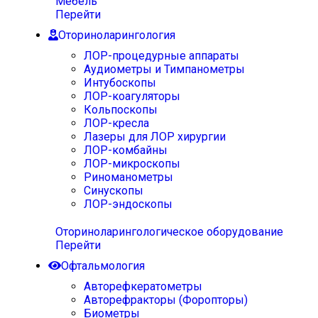
Мебель
Перейти
Оториноларингология
ЛОР-процедурные аппараты
Аудиометры и Тимпанометры
Интубоскопы
ЛОР-коагуляторы
Кольпоскопы
ЛОР-кресла
Лазеры для ЛОР хирургии
ЛОР-комбайны
ЛОР-микроскопы
Риноманометры
Синускопы
ЛОР-эндоскопы
Оториноларингологическое оборудование
Перейти
Офтальмология
Авторефкератометры
Авторефракторы (Форопторы)
Биометры