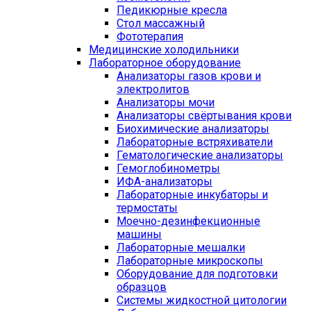
Педикюрные кресла
Стол массажный
Фототерапия
Медицинские холодильники
Лабораторное оборудование
Анализаторы газов крови и
электролитов
Анализаторы мочи
Анализаторы свёртывания крови
Биохимические анализаторы
Лабораторные встряхиватели
Гематологические анализаторы
Гемоглобинометры
ИФА-анализаторы
Лабораторные инкубаторы и
термостаты
Моечно-дезинфекционные
машины
Лабораторные мешалки
Лабораторные микроскопы
Оборудование для подготовки
образцов
Системы жидкостной цитологии