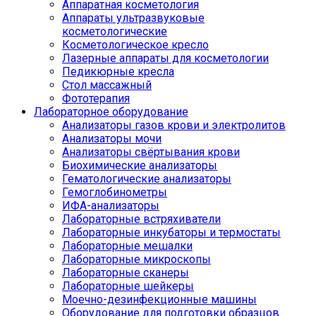
Аппаратная косметология
Аппараты ультразвуковые
косметологические
Косметологическое кресло
Лазерные аппараты для косметологии
Педикюрные кресла
Стол массажный
Фототерапия
Лабораторное оборудование
Анализаторы газов крови и электролитов
Анализаторы мочи
Анализаторы свёртывания крови
Биохимические анализаторы
Гематологические анализаторы
Гемоглобинометры
ИФА-анализаторы
Лабораторные встряхиватели
Лабораторные инкубаторы и термостаты
Лабораторные мешалки
Лабораторные микроскопы
Лабораторные сканеры
Лабораторные шейкеры
Моечно-дезинфекционные машины
Оборудование для подготовки образцов