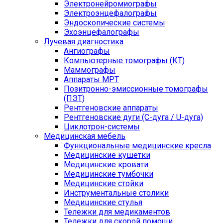
Электронейромиографы
Электроэнцефалографы
Эндоскопические системы
Эхоэнцефалографы
Лучевая диагностика
Ангиографы
Компьютерные томографы (КТ)
Маммографы
Аппараты МРТ
Позитронно-эмиссионные томографы
(ПЭТ)
Рентгеновские аппараты
Рентгеновские дуги (С-дуга / U-дуга)
Циклотрон-системы
Медицинская мебель
Функциональные медицинские кресла
Медицинские кушетки
Медицинские кровати
Медицинские тумбочки
Медицинские стойки
Инструментальные столики
Медицинские стулья
Тележки для медикаментов
Тележки для скорой помощи