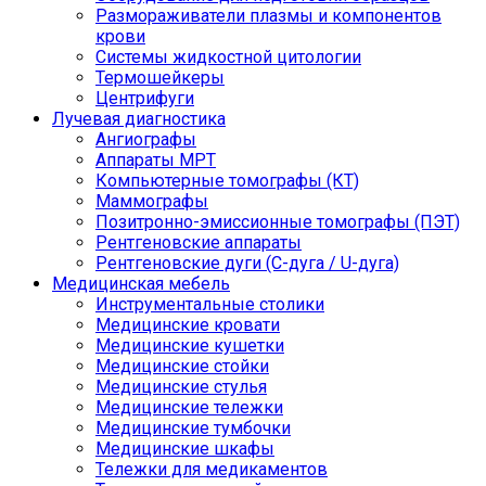
Размораживатели плазмы и компонентов
крови
Системы жидкостной цитологии
Термошейкеры
Центрифуги
Лучевая диагностика
Ангиографы
Аппараты МРТ
Компьютерные томографы (КТ)
Маммографы
Позитронно-эмиссионные томографы (ПЭТ)
Рентгеновские аппараты
Рентгеновские дуги (С-дуга / U-дуга)
Медицинская мебель
Инструментальные столики
Медицинские кровати
Медицинские кушетки
Медицинские стойки
Медицинские стулья
Медицинские тележки
Медицинские тумбочки
Медицинские шкафы
Тележки для медикаментов