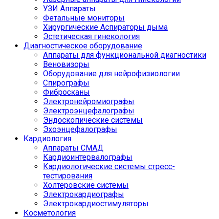
УЗИ Аппараты
Фетальные мониторы
Хирургические Аспираторы дыма
Эстетическая гинекология
Диагностическое оборудование
Аппараты для функциональной диагностики
Веновизоры
Оборудование для нейрофизиологии
Спирографы
Фибросканы
Электронейромиографы
Электроэнцефалографы
Эндоскопические системы
Эхоэнцефалографы
Кардиология
Аппараты СМАД
Кардиоинтервалографы
Кардиологические системы стресс-
тестирования
Холтеровские системы
Электрокардиографы
Электрокардиостимуляторы
Косметология