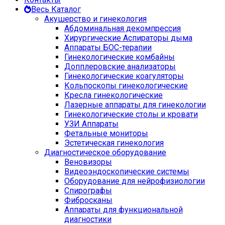
Весь Каталог
Акушерство и гинекология
Абдоминальная декомпрессия
Хирургические Аспираторы дыма
Аппараты БОС-терапии
Гинекологические комбайны
Допплеровские анализаторы
Гинекологические коагуляторы
Кольпоскопы гинекологические
Кресла гинекологические
Лазерные аппараты для гинекологии
Гинекологические столы и кровати
УЗИ Аппараты
Фетальные мониторы
Эстетическая гинекология
Диагностическое оборудование
Веновизоры
Видеоэндоскопические системы
Оборудование для нейрофизиологии
Спирографы
Фибросканы
Аппараты для функциональной
диагностики