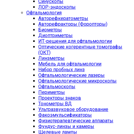
Синускопы
ЛОР-эндоскопы
Офтальмология
Авторефкератометры
Авторефракторы (Форопторы)
Биометры
Диоптриметры
ИТ-решения для офтальмологии
Оптические когерентные томографы
(ОКТ)
Линзметры
Мебель для офтальмологии
Набор пробных линз
Офтальмологические лазеры
Офтальмологические микроскопы
Офтальмоскопы
Периметры
Проекторы знаков
Тонометры ВД
Ультразвуковое оборудование
Факоэмульсификаторы
Физиотерапевтические аппараты
Фундус-линзы и камеры
Щелевые лампы