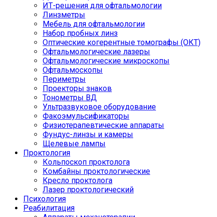
ИТ-решения для офтальмологии
Линзметры
Мебель для офтальмологии
Набор пробных линз
Оптические когерентные томографы (ОКТ)
Офтальмологические лазеры
Офтальмологические микроскопы
Офтальмоскопы
Периметры
Проекторы знаков
Тонометры ВД
Ультразвуковое оборудование
Факоэмульсификаторы
Физиотерапевтические аппараты
Фундус-линзы и камеры
Щелевые лампы
Проктология
Кольпоскоп проктолога
Комбайны проктологические
Кресло проктолога
Лазер проктологический
Психология
Реабилитация