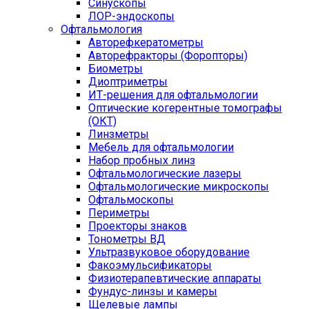
Синускопы
ЛОР-эндоскопы
Офтальмология
Авторефкератометры
Авторефракторы (Форопторы)
Биометры
Диоптриметры
ИТ-решения для офтальмологии
Оптические когерентные томографы
(ОКТ)
Линзметры
Мебель для офтальмологии
Набор пробных линз
Офтальмологические лазеры
Офтальмологические микроскопы
Офтальмоскопы
Периметры
Проекторы знаков
Тонометры ВД
Ультразвуковое оборудование
Факоэмульсификаторы
Физиотерапевтические аппараты
Фундус-линзы и камеры
Щелевые лампы