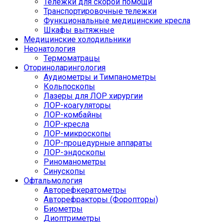
Тележки для скорой помощи
Транспортировочные тележки
Функциональные медицинские кресла
Шкафы вытяжные
Медицинские холодильники
Неонатология
Термоматрацы
Оториноларингология
Аудиометры и Тимпанометры
Кольпоскопы
Лазеры для ЛОР хирургии
ЛОР-коагуляторы
ЛОР-комбайны
ЛОР-кресла
ЛОР-микроскопы
ЛОР-процедурные аппараты
ЛОР-эндоскопы
Риноманометры
Синускопы
Офтальмология
Авторефкератометры
Авторефракторы (Форопторы)
Биометры
Диоптриметры