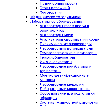
Педикюрные кресла
Стол массажный
Фототерапия
Медицинские холодильники
Лабораторное оборудование
Анализаторы газов крови и
электролитов
Анализаторы мочи
Анализаторы свёртывания крови
Биохимические анализаторы
Лабораторные встряхиватели
Гематологические анализаторы
Гемоглобинометры
ИФА-анализаторы
Лабораторные инкубаторы и
термостаты
Моечно-дезинфекционные
машины
Лабораторные мешалки
Лабораторные микроскопы
Оборудование для подготовки
образцов
Системы жидкостной цитологии