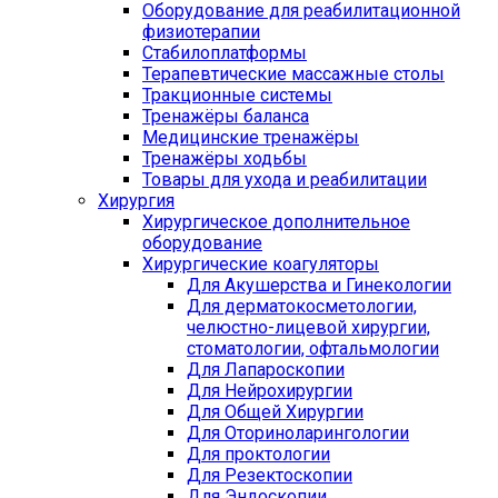
Оборудование для реабилитационной
физиотерапии
Стабилоплатформы
Терапевтические массажные столы
Тракционные системы
Тренажёры баланса
Медицинские тренажёры
Тренажёры ходьбы
Товары для ухода и реабилитации
Хирургия
Хирургическое дополнительное
оборудование
Хирургические коагуляторы
Для Акушерства и Гинекологии
Для дерматокосметологии,
челюстно-лицевой хирургии,
стоматологии, офтальмологии
Для Лапароскопии
Для Нейрохирургии
Для Общей Хирургии
Для Оториноларингологии
Для проктологии
Для Резектоскопии
Для Эндоскопии