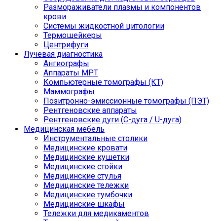
Размораживатели плазмы и компонентов
крови
Системы жидкостной цитологии
Термошейкеры
Центрифуги
Лучевая диагностика
Ангиографы
Аппараты МРТ
Компьютерные томографы (КТ)
Маммографы
Позитронно-эмиссионные томографы (ПЭТ)
Рентгеновские аппараты
Рентгеновские дуги (С-дуга / U-дуга)
Медицинская мебель
Инструментальные столики
Медицинские кровати
Медицинские кушетки
Медицинские стойки
Медицинские стулья
Медицинские тележки
Медицинские тумбочки
Медицинские шкафы
Тележки для медикаментов