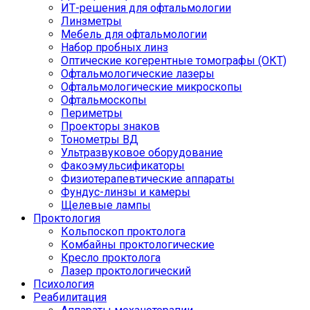
ИТ-решения для офтальмологии
Линзметры
Мебель для офтальмологии
Набор пробных линз
Оптические когерентные томографы (ОКТ)
Офтальмологические лазеры
Офтальмологические микроскопы
Офтальмоскопы
Периметры
Проекторы знаков
Тонометры ВД
Ультразвуковое оборудование
Факоэмульсификаторы
Физиотерапевтические аппараты
Фундус-линзы и камеры
Щелевые лампы
Проктология
Кольпоскоп проктолога
Комбайны проктологические
Кресло проктолога
Лазер проктологический
Психология
Реабилитация