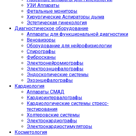
УЗИ Аппараты
Фетальные мониторы
Хирургические Аспираторы дыма
Эстетическая гинекология
Диагностическое оборудование
Аппараты для функциональной диагностики
Веновизоры
Оборудование для нейрофизиологии
Спирографы
Фибросканы
Электронейромиографы
Электроэнцефалографы
Эндоскопические системы
Эхоэнцефалографы
Кардиология
Аппараты СМАД
Кардиоинтервалографы
Кардиологические системы стресс-
тестирования
Холтеровские системы
Электрокардиографы
Электрокардиостимуляторы
Косметология