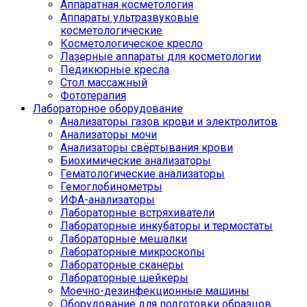
Аппаратная косметология
Аппараты ультразвуковые
косметологические
Косметологическое кресло
Лазерные аппараты для косметологии
Педикюрные кресла
Стол массажный
Фототерапия
Лабораторное оборудование
Анализаторы газов крови и электролитов
Анализаторы мочи
Анализаторы свёртывания крови
Биохимические анализаторы
Гематологические анализаторы
Гемоглобинометры
ИФА-анализаторы
Лабораторные встряхиватели
Лабораторные инкубаторы и термостаты
Лабораторные мешалки
Лабораторные микроскопы
Лабораторные сканеры
Лабораторные шейкеры
Моечно-дезинфекционные машины
Оборудование для подготовки образцов