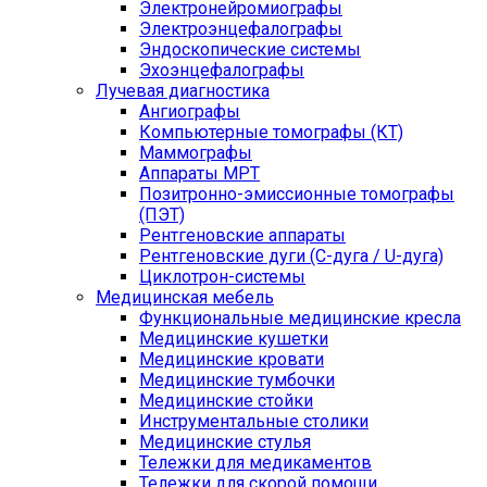
Электронейромиографы
Электроэнцефалографы
Эндоскопические системы
Эхоэнцефалографы
Лучевая диагностика
Ангиографы
Компьютерные томографы (КТ)
Маммографы
Аппараты МРТ
Позитронно-эмиссионные томографы
(ПЭТ)
Рентгеновские аппараты
Рентгеновские дуги (С-дуга / U-дуга)
Циклотрон-системы
Медицинская мебель
Функциональные медицинские кресла
Медицинские кушетки
Медицинские кровати
Медицинские тумбочки
Медицинские стойки
Инструментальные столики
Медицинские стулья
Тележки для медикаментов
Тележки для скорой помощи