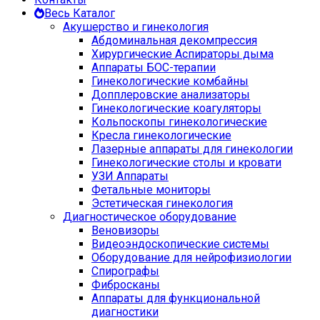
Весь Каталог
Акушерство и гинекология
Абдоминальная декомпрессия
Хирургические Аспираторы дыма
Аппараты БОС-терапии
Гинекологические комбайны
Допплеровские анализаторы
Гинекологические коагуляторы
Кольпоскопы гинекологические
Кресла гинекологические
Лазерные аппараты для гинекологии
Гинекологические столы и кровати
УЗИ Аппараты
Фетальные мониторы
Эстетическая гинекология
Диагностическое оборудование
Веновизоры
Видеоэндоскопические системы
Оборудование для нейрофизиологии
Спирографы
Фибросканы
Аппараты для функциональной
диагностики