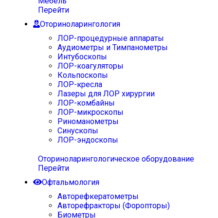
Мебель
Перейти
Оториноларингология
ЛОР-процедурные аппараты
Аудиометры и Тимпанометры
Интубоскопы
ЛОР-коагуляторы
Кольпоскопы
ЛОР-кресла
Лазеры для ЛОР хирургии
ЛОР-комбайны
ЛОР-микроскопы
Риноманометры
Синускопы
ЛОР-эндоскопы
Оториноларингологическое оборудование
Перейти
Офтальмология
Авторефкератометры
Авторефракторы (Форопторы)
Биометры