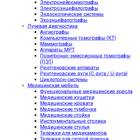
Электронейромиографы
Электроэнцефалографы
Эндоскопические системы
Эхоэнцефалографы
Лучевая диагностика
Ангиографы
Компьютерные томографы (КТ)
Маммографы
Аппараты МРТ
Позитронно-эмиссионные томографы
(ПЭТ)
Рентгеновские аппараты
Рентгеновские дуги (С-дуга / U-дуга)
Циклотрон-системы
Медицинская мебель
Функциональные медицинские кресла
Медицинские кушетки
Медицинские кровати
Медицинские тумбочки
Медицинские стойки
Инструментальные столики
Медицинские стулья
Тележки для медикаментов
Тележки для скорой помощи