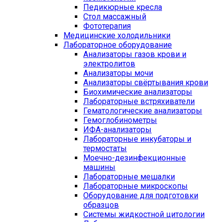
Педикюрные кресла
Стол массажный
Фототерапия
Медицинские холодильники
Лабораторное оборудование
Анализаторы газов крови и
электролитов
Анализаторы мочи
Анализаторы свёртывания крови
Биохимические анализаторы
Лабораторные встряхиватели
Гематологические анализаторы
Гемоглобинометры
ИФА-анализаторы
Лабораторные инкубаторы и
термостаты
Моечно-дезинфекционные
машины
Лабораторные мешалки
Лабораторные микроскопы
Оборудование для подготовки
образцов
Системы жидкостной цитологии