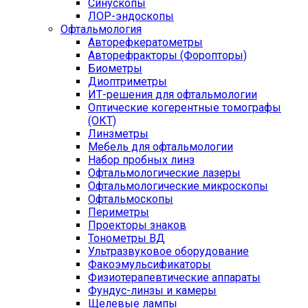
Синускопы
ЛОР-эндоскопы
Офтальмология
Авторефкератометры
Авторефракторы (Форопторы)
Биометры
Диоптриметры
ИТ-решения для офтальмологии
Оптические когерентные томографы
(ОКТ)
Линзметры
Мебель для офтальмологии
Набор пробных линз
Офтальмологические лазеры
Офтальмологические микроскопы
Офтальмоскопы
Периметры
Проекторы знаков
Тонометры ВД
Ультразвуковое оборудование
Факоэмульсификаторы
Физиотерапевтические аппараты
Фундус-линзы и камеры
Щелевые лампы