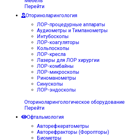
Мебель
Перейти
Оториноларингология
ЛОР-процедурные аппараты
Аудиометры и Тимпанометры
Интубоскопы
ЛОР-коагуляторы
Кольпоскопы
ЛОР-кресла
Лазеры для ЛОР хирургии
ЛОР-комбайны
ЛОР-микроскопы
Риноманометры
Синускопы
ЛОР-эндоскопы
Оториноларингологическое оборудование
Перейти
Офтальмология
Авторефкератометры
Авторефракторы (Форопторы)
Биометры