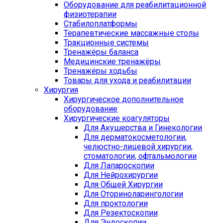
Оборудование для реабилитационной
физиотерапии
Стабилоплатформы
Терапевтические массажные столы
Тракционные системы
Тренажёры баланса
Медицинские тренажёры
Тренажёры ходьбы
Товары для ухода и реабилитации
Хирургия
Хирургическое дополнительное
оборудование
Хирургические коагуляторы
Для Акушерства и Гинекологии
Для дерматокосметологии,
челюстно-лицевой хирургии,
стоматологии, офтальмологии
Для Лапароскопии
Для Нейрохирургии
Для Общей Хирургии
Для Оториноларингологии
Для проктологии
Для Резектоскопии
Для Эндоскопии