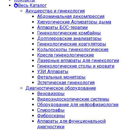
Весь Каталог
Акушерство и гинекология
Абдоминальная декомпрессия
Хирургические Аспираторы дыма
Аппараты БОС-терапии
Гинекологические комбайны
Допплеровские анализаторы
Гинекологические коагуляторы
Кольпоскопы гинекологические
Кресла гинекологические
Лазерные аппараты для гинекологии
Гинекологические столы и кровати
УЗИ Аппараты
Фетальные мониторы
Эстетическая гинекология
Диагностическое оборудование
Веновизоры
Видеоэндоскопические системы
Оборудование для нейрофизиологии
Спирографы
Фибросканы
Аппараты для функциональной
диагностики