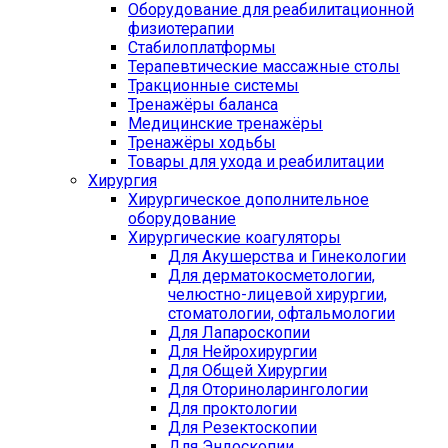
Оборудование для реабилитационной
физиотерапии
Стабилоплатформы
Терапевтические массажные столы
Тракционные системы
Тренажёры баланса
Медицинские тренажёры
Тренажёры ходьбы
Товары для ухода и реабилитации
Хирургия
Хирургическое дополнительное
оборудование
Хирургические коагуляторы
Для Акушерства и Гинекологии
Для дерматокосметологии,
челюстно-лицевой хирургии,
стоматологии, офтальмологии
Для Лапароскопии
Для Нейрохирургии
Для Общей Хирургии
Для Оториноларингологии
Для проктологии
Для Резектоскопии
Для Эндоскопии