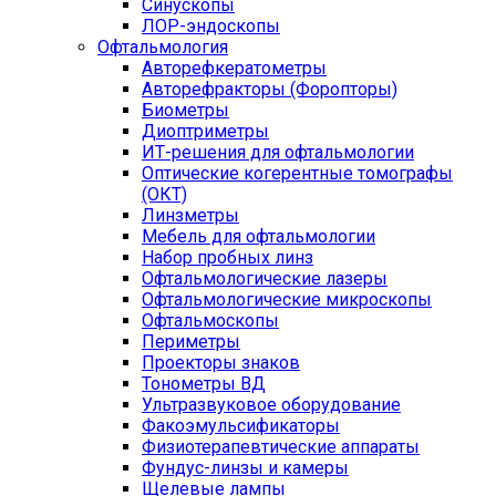
Синускопы
ЛОР-эндоскопы
Офтальмология
Авторефкератометры
Авторефракторы (Форопторы)
Биометры
Диоптриметры
ИТ-решения для офтальмологии
Оптические когерентные томографы
(ОКТ)
Линзметры
Мебель для офтальмологии
Набор пробных линз
Офтальмологические лазеры
Офтальмологические микроскопы
Офтальмоскопы
Периметры
Проекторы знаков
Тонометры ВД
Ультразвуковое оборудование
Факоэмульсификаторы
Физиотерапевтические аппараты
Фундус-линзы и камеры
Щелевые лампы