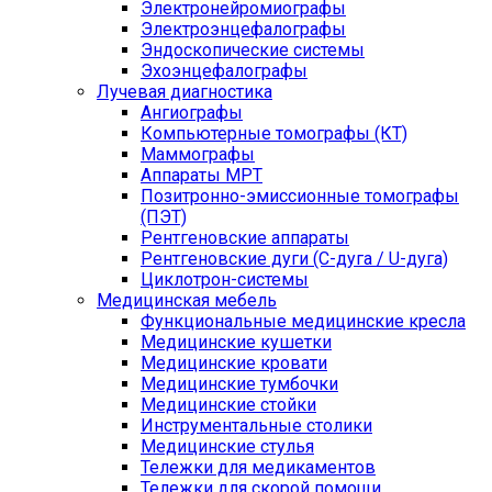
Электронейромиографы
Электроэнцефалографы
Эндоскопические системы
Эхоэнцефалографы
Лучевая диагностика
Ангиографы
Компьютерные томографы (КТ)
Маммографы
Аппараты МРТ
Позитронно-эмиссионные томографы
(ПЭТ)
Рентгеновские аппараты
Рентгеновские дуги (С-дуга / U-дуга)
Циклотрон-системы
Медицинская мебель
Функциональные медицинские кресла
Медицинские кушетки
Медицинские кровати
Медицинские тумбочки
Медицинские стойки
Инструментальные столики
Медицинские стулья
Тележки для медикаментов
Тележки для скорой помощи