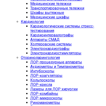
Медицинские тележки
Транспортировочные тележки
Шкафы вытяжные
Медицинские шкафы
Кардиология
Кардиологические системы стресс-
тестирования
Кардиоинтервалографы
Аппараты СМАД
Холтеровские системы
Электрокардиографы
Электрокардиостимуляторы
Оториноларингология
ЛОР-процедурные аппараты
Аудиометры и Тимпанометры
Интубоскопы
ЛОР-коагуляторы
Кольпоскопы
ЛОР-кресла
Лазеры для ЛОР хирургии
ЛОР-комбайны
ЛОР-микроскопы
Риноманометры