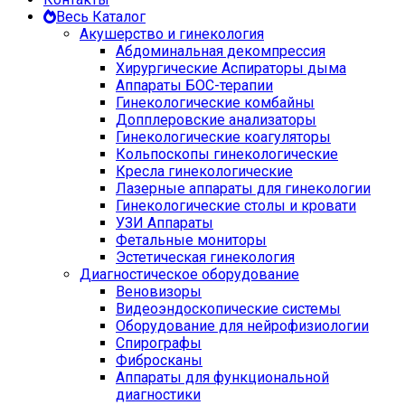
Весь Каталог
Акушерство и гинекология
Абдоминальная декомпрессия
Хирургические Аспираторы дыма
Аппараты БОС-терапии
Гинекологические комбайны
Допплеровские анализаторы
Гинекологические коагуляторы
Кольпоскопы гинекологические
Кресла гинекологические
Лазерные аппараты для гинекологии
Гинекологические столы и кровати
УЗИ Аппараты
Фетальные мониторы
Эстетическая гинекология
Диагностическое оборудование
Веновизоры
Видеоэндоскопические системы
Оборудование для нейрофизиологии
Спирографы
Фибросканы
Аппараты для функциональной
диагностики