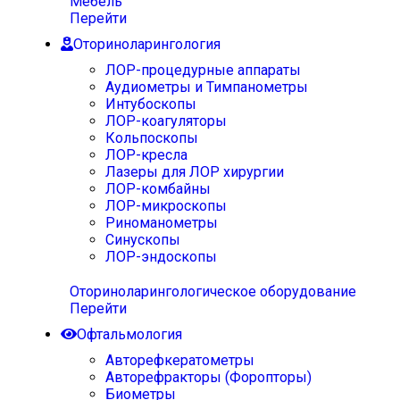
Мебель
Перейти
Оториноларингология
ЛОР-процедурные аппараты
Аудиометры и Тимпанометры
Интубоскопы
ЛОР-коагуляторы
Кольпоскопы
ЛОР-кресла
Лазеры для ЛОР хирургии
ЛОР-комбайны
ЛОР-микроскопы
Риноманометры
Синускопы
ЛОР-эндоскопы
Оториноларингологическое оборудование
Перейти
Офтальмология
Авторефкератометры
Авторефракторы (Форопторы)
Биометры