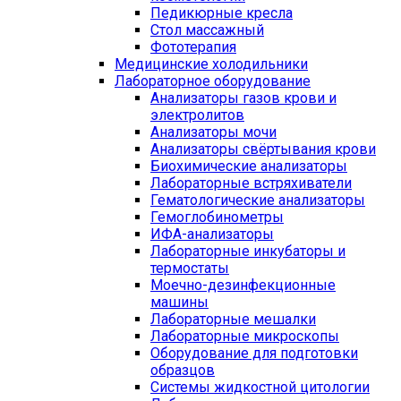
Педикюрные кресла
Стол массажный
Фототерапия
Медицинские холодильники
Лабораторное оборудование
Анализаторы газов крови и
электролитов
Анализаторы мочи
Анализаторы свёртывания крови
Биохимические анализаторы
Лабораторные встряхиватели
Гематологические анализаторы
Гемоглобинометры
ИФА-анализаторы
Лабораторные инкубаторы и
термостаты
Моечно-дезинфекционные
машины
Лабораторные мешалки
Лабораторные микроскопы
Оборудование для подготовки
образцов
Системы жидкостной цитологии