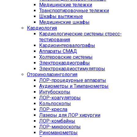
Медицинские тележки
Транспортировочные тележки
Шкафы вытяжные
Медицинские шкафы
Кардиология
Кардиологические системы стресс-
тестирования
Кардиоинтервалографы
Аппараты СМАД
Холтеровские системы
Электрокардиографы
Электрокардиостимуляторы
Оториноларингология
ЛОР-процедурные аппараты
Аудиометры и Тимпанометры
Интубоскопы
ЛОР-коагуляторы
Кольпоскопы
ЛОР-кресла
Лазеры для ЛОР хирургии
ЛОР-комбайны
ЛОР-микроскопы
Риноманометры