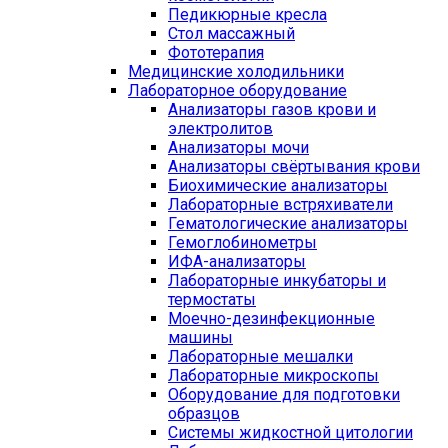
Педикюрные кресла
Стол массажный
Фототерапия
Медицинские холодильники
Лабораторное оборудование
Анализаторы газов крови и
электролитов
Анализаторы мочи
Анализаторы свёртывания крови
Биохимические анализаторы
Лабораторные встряхиватели
Гематологические анализаторы
Гемоглобинометры
ИФА-анализаторы
Лабораторные инкубаторы и
термостаты
Моечно-дезинфекционные
машины
Лабораторные мешалки
Лабораторные микроскопы
Оборудование для подготовки
образцов
Системы жидкостной цитологии