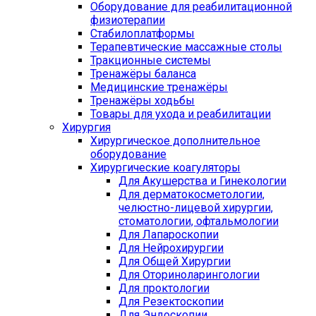
Оборудование для реабилитационной
физиотерапии
Стабилоплатформы
Терапевтические массажные столы
Тракционные системы
Тренажёры баланса
Медицинские тренажёры
Тренажёры ходьбы
Товары для ухода и реабилитации
Хирургия
Хирургическое дополнительное
оборудование
Хирургические коагуляторы
Для Акушерства и Гинекологии
Для дерматокосметологии,
челюстно-лицевой хирургии,
стоматологии, офтальмологии
Для Лапароскопии
Для Нейрохирургии
Для Общей Хирургии
Для Оториноларингологии
Для проктологии
Для Резектоскопии
Для Эндоскопии