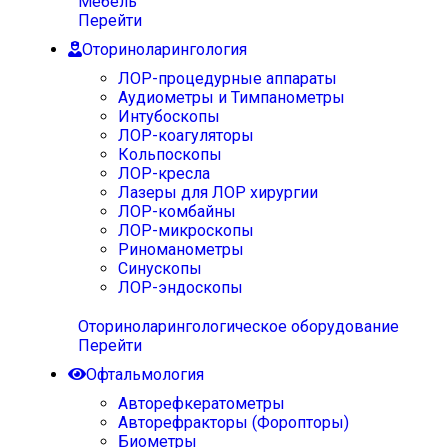
Мебель
Перейти
Оториноларингология
ЛОР-процедурные аппараты
Аудиометры и Тимпанометры
Интубоскопы
ЛОР-коагуляторы
Кольпоскопы
ЛОР-кресла
Лазеры для ЛОР хирургии
ЛОР-комбайны
ЛОР-микроскопы
Риноманометры
Синускопы
ЛОР-эндоскопы
Оториноларингологическое оборудование
Перейти
Офтальмология
Авторефкератометры
Авторефракторы (Форопторы)
Биометры