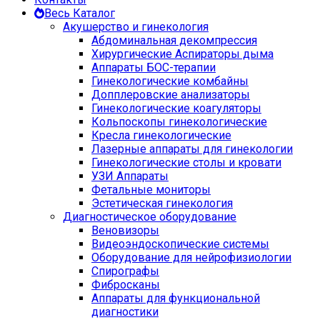
Весь Каталог
Акушерство и гинекология
Абдоминальная декомпрессия
Хирургические Аспираторы дыма
Аппараты БОС-терапии
Гинекологические комбайны
Допплеровские анализаторы
Гинекологические коагуляторы
Кольпоскопы гинекологические
Кресла гинекологические
Лазерные аппараты для гинекологии
Гинекологические столы и кровати
УЗИ Аппараты
Фетальные мониторы
Эстетическая гинекология
Диагностическое оборудование
Веновизоры
Видеоэндоскопические системы
Оборудование для нейрофизиологии
Спирографы
Фибросканы
Аппараты для функциональной
диагностики