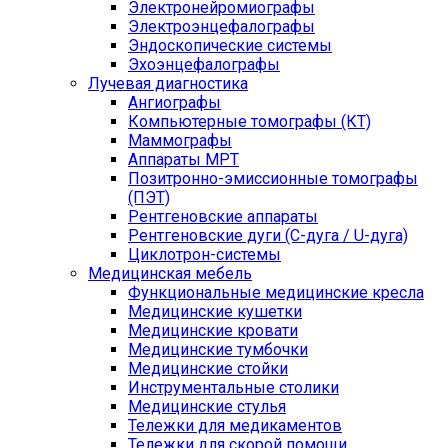
Электронейромиографы
Электроэнцефалографы
Эндоскопические системы
Эхоэнцефалографы
Лучевая диагностика
Ангиографы
Компьютерные томографы (КТ)
Маммографы
Аппараты МРТ
Позитронно-эмиссионные томографы
(ПЭТ)
Рентгеновские аппараты
Рентгеновские дуги (С-дуга / U-дуга)
Циклотрон-системы
Медицинская мебель
Функциональные медицинские кресла
Медицинские кушетки
Медицинские кровати
Медицинские тумбочки
Медицинские стойки
Инструментальные столики
Медицинские стулья
Тележки для медикаментов
Тележки для скорой помощи