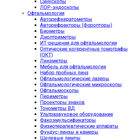
Синускопы
ЛОР-эндоскопы
Офтальмология
Авторефкератометры
Авторефракторы (Форопторы)
Биометры
Диоптриметры
ИТ-решения для офтальмологии
Оптические когерентные томографы
(ОКТ)
Линзметры
Мебель для офтальмологии
Набор пробных линз
Офтальмологические лазеры
Офтальмологические микроскопы
Офтальмоскопы
Периметры
Проекторы знаков
Тонометры ВД
Ультразвуковое оборудование
Факоэмульсификаторы
Физиотерапевтические аппараты
Фундус-линзы и камеры
Щелевые лампы