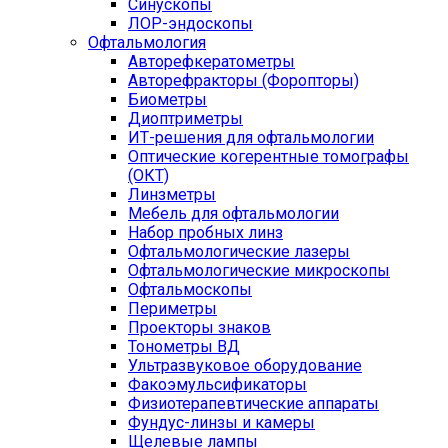
Синускопы
ЛОР-эндоскопы
Офтальмология
Авторефкератометры
Авторефракторы (Форопторы)
Биометры
Диоптриметры
ИТ-решения для офтальмологии
Оптические когерентные томографы
(ОКТ)
Линзметры
Мебель для офтальмологии
Набор пробных линз
Офтальмологические лазеры
Офтальмологические микроскопы
Офтальмоскопы
Периметры
Проекторы знаков
Тонометры ВД
Ультразвуковое оборудование
Факоэмульсификаторы
Физиотерапевтические аппараты
Фундус-линзы и камеры
Щелевые лампы