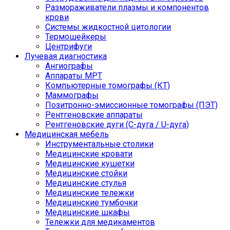
Размораживатели плазмы и компонентов
крови
Системы жидкостной цитологии
Термошейкеры
Центрифуги
Лучевая диагностика
Ангиографы
Аппараты МРТ
Компьютерные томографы (КТ)
Маммографы
Позитронно-эмиссионные томографы (ПЭТ)
Рентгеновские аппараты
Рентгеновские дуги (С-дуга / U-дуга)
Медицинская мебель
Инструментальные столики
Медицинские кровати
Медицинские кушетки
Медицинские стойки
Медицинские стулья
Медицинские тележки
Медицинские тумбочки
Медицинские шкафы
Тележки для медикаментов