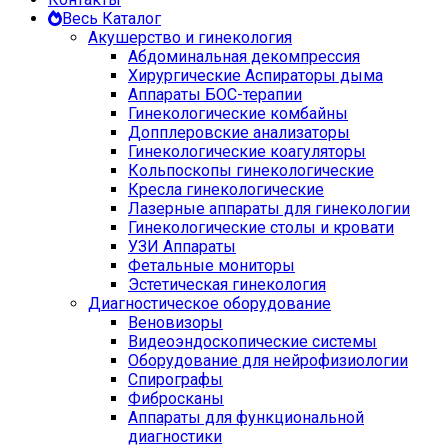
Весь Каталог
Акушерство и гинекология
Абдоминальная декомпрессия
Хирургические Аспираторы дыма
Аппараты БОС-терапии
Гинекологические комбайны
Допплеровские анализаторы
Гинекологические коагуляторы
Кольпоскопы гинекологические
Кресла гинекологические
Лазерные аппараты для гинекологии
Гинекологические столы и кровати
УЗИ Аппараты
Фетальные мониторы
Эстетическая гинекология
Диагностическое оборудование
Веновизоры
Видеоэндоскопические системы
Оборудование для нейрофизиологии
Спирографы
Фибросканы
Аппараты для функциональной
диагностики