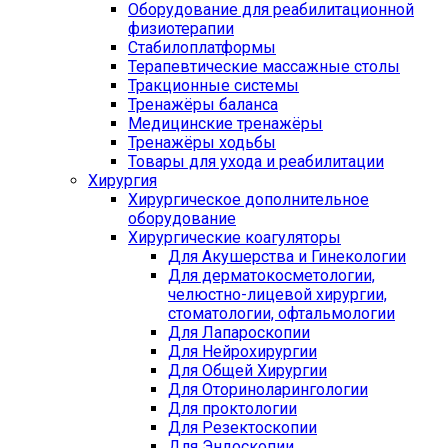
Оборудование для реабилитационной
физиотерапии
Стабилоплатформы
Терапевтические массажные столы
Тракционные системы
Тренажёры баланса
Медицинские тренажёры
Тренажёры ходьбы
Товары для ухода и реабилитации
Хирургия
Хирургическое дополнительное
оборудование
Хирургические коагуляторы
Для Акушерства и Гинекологии
Для дерматокосметологии,
челюстно-лицевой хирургии,
стоматологии, офтальмологии
Для Лапароскопии
Для Нейрохирургии
Для Общей Хирургии
Для Оториноларингологии
Для проктологии
Для Резектоскопии
Для Эндоскопии