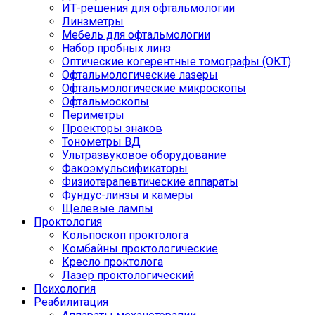
ИТ-решения для офтальмологии
Линзметры
Мебель для офтальмологии
Набор пробных линз
Оптические когерентные томографы (ОКТ)
Офтальмологические лазеры
Офтальмологические микроскопы
Офтальмоскопы
Периметры
Проекторы знаков
Тонометры ВД
Ультразвуковое оборудование
Факоэмульсификаторы
Физиотерапевтические аппараты
Фундус-линзы и камеры
Щелевые лампы
Проктология
Кольпоскоп проктолога
Комбайны проктологические
Кресло проктолога
Лазер проктологический
Психология
Реабилитация