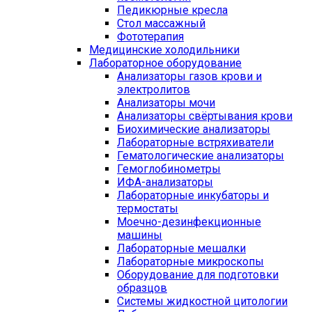
Педикюрные кресла
Стол массажный
Фототерапия
Медицинские холодильники
Лабораторное оборудование
Анализаторы газов крови и
электролитов
Анализаторы мочи
Анализаторы свёртывания крови
Биохимические анализаторы
Лабораторные встряхиватели
Гематологические анализаторы
Гемоглобинометры
ИФА-анализаторы
Лабораторные инкубаторы и
термостаты
Моечно-дезинфекционные
машины
Лабораторные мешалки
Лабораторные микроскопы
Оборудование для подготовки
образцов
Системы жидкостной цитологии