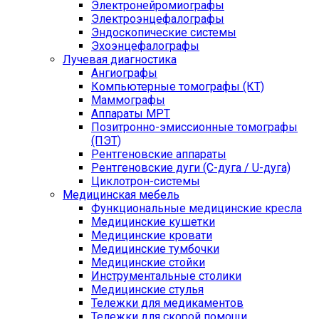
Электронейромиографы
Электроэнцефалографы
Эндоскопические системы
Эхоэнцефалографы
Лучевая диагностика
Ангиографы
Компьютерные томографы (КТ)
Маммографы
Аппараты МРТ
Позитронно-эмиссионные томографы
(ПЭТ)
Рентгеновские аппараты
Рентгеновские дуги (С-дуга / U-дуга)
Циклотрон-системы
Медицинская мебель
Функциональные медицинские кресла
Медицинские кушетки
Медицинские кровати
Медицинские тумбочки
Медицинские стойки
Инструментальные столики
Медицинские стулья
Тележки для медикаментов
Тележки для скорой помощи