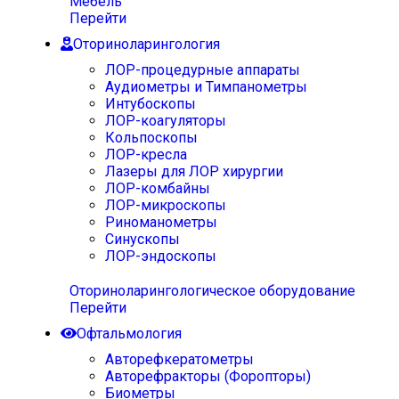
Мебель
Перейти
Оториноларингология
ЛОР-процедурные аппараты
Аудиометры и Тимпанометры
Интубоскопы
ЛОР-коагуляторы
Кольпоскопы
ЛОР-кресла
Лазеры для ЛОР хирургии
ЛОР-комбайны
ЛОР-микроскопы
Риноманометры
Синускопы
ЛОР-эндоскопы
Оториноларингологическое оборудование
Перейти
Офтальмология
Авторефкератометры
Авторефракторы (Форопторы)
Биометры