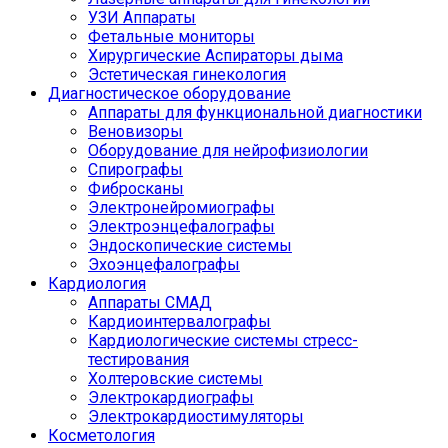
УЗИ Аппараты
Фетальные мониторы
Хирургические Аспираторы дыма
Эстетическая гинекология
Диагностическое оборудование
Аппараты для функциональной диагностики
Веновизоры
Оборудование для нейрофизиологии
Спирографы
Фибросканы
Электронейромиографы
Электроэнцефалографы
Эндоскопические системы
Эхоэнцефалографы
Кардиология
Аппараты СМАД
Кардиоинтервалографы
Кардиологические системы стресс-
тестирования
Холтеровские системы
Электрокардиографы
Электрокардиостимуляторы
Косметология