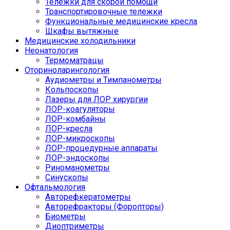
Тележки для скорой помощи
Транспортировочные тележки
Функциональные медицинские кресла
Шкафы вытяжные
Медицинские холодильники
Неонатология
Термоматрацы
Оториноларингология
Аудиометры и Тимпанометры
Кольпоскопы
Лазеры для ЛОР хирургии
ЛОР-коагуляторы
ЛОР-комбайны
ЛОР-кресла
ЛОР-микроскопы
ЛОР-процедурные аппараты
ЛОР-эндоскопы
Риноманометры
Синускопы
Офтальмология
Авторефкератометры
Авторефракторы (Форопторы)
Биометры
Диоптриметры