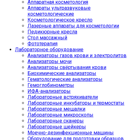
Аппаратная косметология
Аппараты ультразвуковые
косметологические
Косметологическое кресло
Лазерные аппараты для косметологии
Педикюрные кресла
Стол массажный
Фототерапия
Лабораторное оборудование
Анализаторы газов крови и электролитов
Анализаторы мочи
Анализаторы свёртывания крови
Биохимические анализаторы
Гематологические анализаторы
Гемоглобинометры
ИФА-анализаторы
Лабораторные встряхиватели
Лабораторные инкубаторы и термостаты
Лабораторные мешалки
Лабораторные микроскопы
Лабораторные сканеры
Лабораторные шейкеры
Моечно-дезинфекционные машины
Оборудование для подготовки образцов