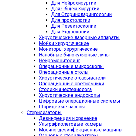
Для Нейрохирургии
Для Общей Хирургии
Для Оториноларингологии
Для проктологии
Для Резектоскопии
Для Эндоскопии
Хирургические лазерные аппараты
Мойки хирургические
Мониторы хирургические
Налобные бинокулярные лупы
Нейромониторинг
Операционные микроскопы
Операционные столы
Хирургические отсасыватели
Операционные светильники
Столики анестезиолога
Хирургические эндоскопы
Цифровые операционные системы
Шприцевые насосы
Стерилизаторы
Дезинфекция и хранение
Ультрафиолетовые камеры
Моечно-дезинфекционные машины
Озоновые стерилизаторы