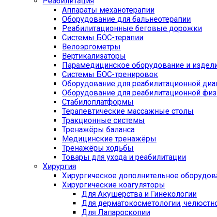
Реабилитация
Аппараты механотерапии
Оборудование для бальнеотерапии
Реабилитационные беговые дорожки
Системы БОС-терапии
Велоэргометры
Вертикализаторы
Парамедицинское оборудование и издел
Системы БОС-тренировок
Оборудование для реабилитационной диа
Оборудование для реабилитационной физ
Стабилоплатформы
Терапевтические массажные столы
Тракционные системы
Тренажёры баланса
Медицинские тренажёры
Тренажёры ходьбы
Товары для ухода и реабилитации
Хирургия
Хирургическое дополнительное оборудов
Хирургические коагуляторы
Для Акушерства и Гинекологии
Для дерматокосметологии, челюстно
Для Лапароскопии