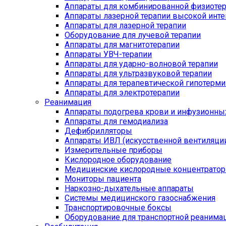
Аппараты для комбинированной физиоте
Аппараты лазерной терапии высокой инт
Аппараты для лазерной терапии
Оборудование для лучевой терапии
Аппараты для магнитотерапии
Аппараты УВЧ-терапии
Аппараты для ударно-волновой терапии
Аппараты для ультразвуковой терапии
Аппараты для терапевтической гипотерми
Аппараты для электротерапии
Реанимация
Аппараты подогрева крови и инфузионны
Аппараты для гемодиализа
Дефибрилляторы
Аппараты ИВЛ (искусственной вентиляции
Измерительные приборы
Кислородное оборудование
Медицинские кислородные концентрато
Мониторы пациента
Наркозно-дыхательные аппараты
Системы медицинского газоснабжения
Транспортировочные боксы
Оборудование для транспортной реанима