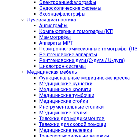
Электроэнцефалографы
Эндоскопические системы
Эхоэнцефалографы
Лучевая диагностика
Ангиографы
Компьютерные томографы (КТ)
Маммографы
Аппараты МРТ
Позитронно-эмиссионные томографы (ПЭ
Рентгеновские аппараты
Рентгеновские дуги (С-дуга / U-дуга)
Циклотрон-системы
Медицинская мебель
Функциональные медицинские кресла
Медицинские кушетки
Медицинские кровати
Медицинские тумбочки
Медицинские стойки
Инструментальные столики
Медицинские стулья
Тележки для медикаментов
Тележки для скорой помощи
Медицинские тележки
Транспортировочные тележки