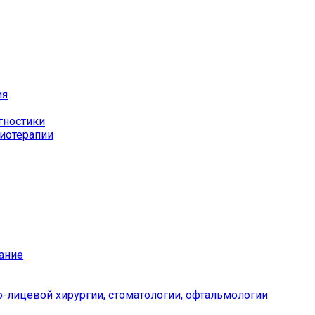
ия
гностики
иотерапии
ание
-лицевой хирургии, стоматологии, офтальмологии