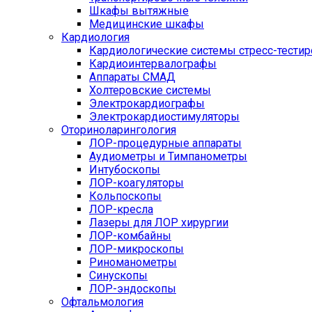
Шкафы вытяжные
Медицинские шкафы
Кардиология
Кардиологические системы стресс-тести
Кардиоинтервалографы
Аппараты СМАД
Холтеровские системы
Электрокардиографы
Электрокардиостимуляторы
Оториноларингология
ЛОР-процедурные аппараты
Аудиометры и Тимпанометры
Интубоскопы
ЛОР-коагуляторы
Кольпоскопы
ЛОР-кресла
Лазеры для ЛОР хирургии
ЛОР-комбайны
ЛОР-микроскопы
Риноманометры
Синускопы
ЛОР-эндоскопы
Офтальмология