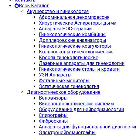
Весь Каталог
Акушерство и гинекология
Абдоминальная декомпрессия
Хирургические Аспираторы дыма
Аппараты БОС-терапии
Гинекологические комбайны
Допплеровские анализаторы
Гинекологические коагуляторы
Кольпоскопы гинекологические
Кресла гинекологические
Лазерные аппараты для гинекологии
Гинекологические столы и кровати
УЗИ Аппараты
Фетальные мониторы
Эстетическая гинекология
Диагностическое оборудование
Веновизоры
Видеоэндоскопические системы
Оборудование для нейрофизиологии
Спирографы
Фибросканы
Аппараты для функциональной диагности
Электронейромиографы