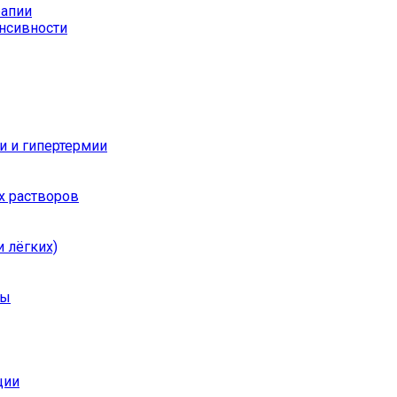
рапии
енсивности
и и гипертермии
х растворов
 лёгких)
ры
ции