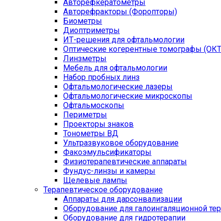
Авторефкератометры
Авторефракторы (Форопторы)
Биометры
Диоптриметры
ИТ-решения для офтальмологии
Оптические когерентные томографы (ОКТ
Линзметры
Мебель для офтальмологии
Набор пробных линз
Офтальмологические лазеры
Офтальмологические микроскопы
Офтальмоскопы
Периметры
Проекторы знаков
Тонометры ВД
Ультразвуковое оборудование
Факоэмульсификаторы
Физиотерапевтические аппараты
Фундус-линзы и камеры
Щелевые лампы
Терапевтическое оборудование
Аппараты для дарсонвализации
Оборудование для галоингаляционной те
Оборудование для гидротерапии