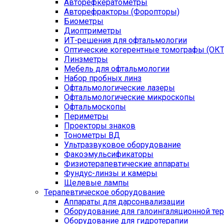
Авторефкератометры
Авторефракторы (Форопторы)
Биометры
Диоптриметры
ИТ-решения для офтальмологии
Оптические когерентные томографы (ОКТ
Линзметры
Мебель для офтальмологии
Набор пробных линз
Офтальмологические лазеры
Офтальмологические микроскопы
Офтальмоскопы
Периметры
Проекторы знаков
Тонометры ВД
Ультразвуковое оборудование
Факоэмульсификаторы
Физиотерапевтические аппараты
Фундус-линзы и камеры
Щелевые лампы
Терапевтическое оборудование
Аппараты для дарсонвализации
Оборудование для галоингаляционной те
Оборудование для гидротерапии