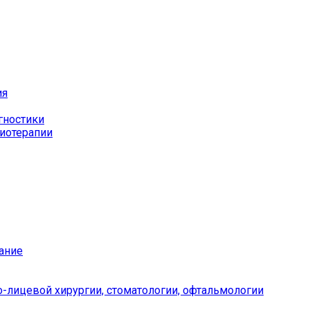
ия
гностики
иотерапии
ание
-лицевой хирургии, стоматологии, офтальмологии