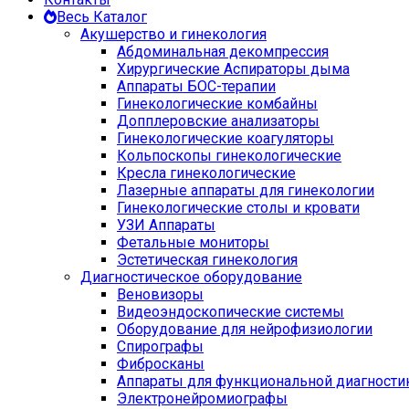
Весь Каталог
Акушерство и гинекология
Абдоминальная декомпрессия
Хирургические Аспираторы дыма
Аппараты БОС-терапии
Гинекологические комбайны
Допплеровские анализаторы
Гинекологические коагуляторы
Кольпоскопы гинекологические
Кресла гинекологические
Лазерные аппараты для гинекологии
Гинекологические столы и кровати
УЗИ Аппараты
Фетальные мониторы
Эстетическая гинекология
Диагностическое оборудование
Веновизоры
Видеоэндоскопические системы
Оборудование для нейрофизиологии
Спирографы
Фибросканы
Аппараты для функциональной диагности
Электронейромиографы