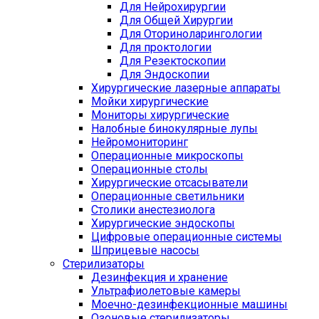
Для Нейрохирургии
Для Общей Хирургии
Для Оториноларингологии
Для проктологии
Для Резектоскопии
Для Эндоскопии
Хирургические лазерные аппараты
Мойки хирургические
Мониторы хирургические
Налобные бинокулярные лупы
Нейромониторинг
Операционные микроскопы
Операционные столы
Хирургические отсасыватели
Операционные светильники
Столики анестезиолога
Хирургические эндоскопы
Цифровые операционные системы
Шприцевые насосы
Стерилизаторы
Дезинфекция и хранение
Ультрафиолетовые камеры
Моечно-дезинфекционные машины
Озоновые стерилизаторы