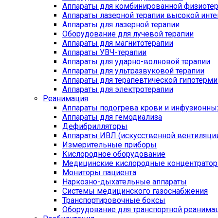
Аппараты для комбинированной физиоте
Аппараты лазерной терапии высокой инт
Аппараты для лазерной терапии
Оборудование для лучевой терапии
Аппараты для магнитотерапии
Аппараты УВЧ-терапии
Аппараты для ударно-волновой терапии
Аппараты для ультразвуковой терапии
Аппараты для терапевтической гипотерми
Аппараты для электротерапии
Реанимация
Аппараты подогрева крови и инфузионны
Аппараты для гемодиализа
Дефибрилляторы
Аппараты ИВЛ (искусственной вентиляции
Измерительные приборы
Кислородное оборудование
Медицинские кислородные концентрато
Мониторы пациента
Наркозно-дыхательные аппараты
Системы медицинского газоснабжения
Транспортировочные боксы
Оборудование для транспортной реанима