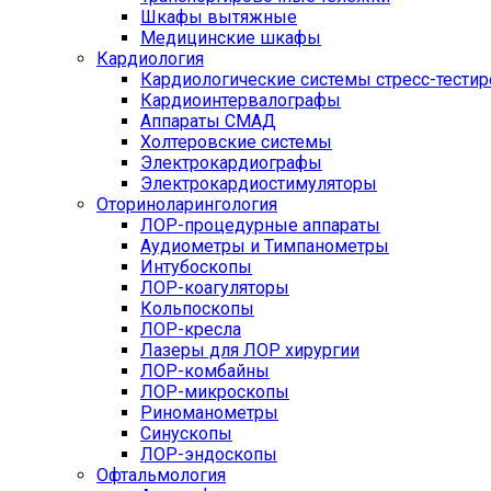
Шкафы вытяжные
Медицинские шкафы
Кардиология
Кардиологические системы стресс-тести
Кардиоинтервалографы
Аппараты СМАД
Холтеровские системы
Электрокардиографы
Электрокардиостимуляторы
Оториноларингология
ЛОР-процедурные аппараты
Аудиометры и Тимпанометры
Интубоскопы
ЛОР-коагуляторы
Кольпоскопы
ЛОР-кресла
Лазеры для ЛОР хирургии
ЛОР-комбайны
ЛОР-микроскопы
Риноманометры
Синускопы
ЛОР-эндоскопы
Офтальмология