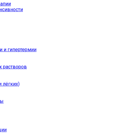
рапии
енсивности
и и гипертермии
х растворов
 лёгких)
ры
ции