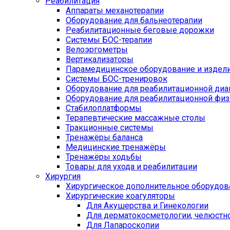
Реабилитация
Аппараты механотерапии
Оборудование для бальнеотерапии
Реабилитационные беговые дорожки
Системы БОС-терапии
Велоэргометры
Вертикализаторы
Парамедицинское оборудование и издел
Системы БОС-тренировок
Оборудование для реабилитационной диа
Оборудование для реабилитационной физ
Стабилоплатформы
Терапевтические массажные столы
Тракционные системы
Тренажёры баланса
Медицинские тренажёры
Тренажёры ходьбы
Товары для ухода и реабилитации
Хирургия
Хирургическое дополнительное оборудов
Хирургические коагуляторы
Для Акушерства и Гинекологии
Для дерматокосметологии, челюстно
Для Лапароскопии