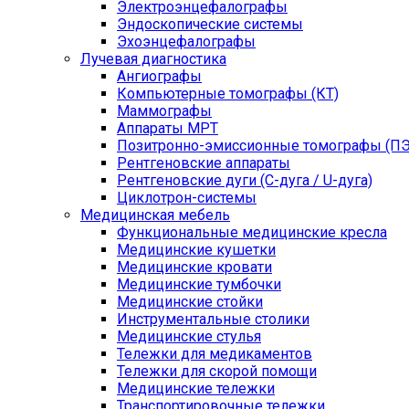
Электроэнцефалографы
Эндоскопические системы
Эхоэнцефалографы
Лучевая диагностика
Ангиографы
Компьютерные томографы (КТ)
Маммографы
Аппараты МРТ
Позитронно-эмиссионные томографы (ПЭ
Рентгеновские аппараты
Рентгеновские дуги (С-дуга / U-дуга)
Циклотрон-системы
Медицинская мебель
Функциональные медицинские кресла
Медицинские кушетки
Медицинские кровати
Медицинские тумбочки
Медицинские стойки
Инструментальные столики
Медицинские стулья
Тележки для медикаментов
Тележки для скорой помощи
Медицинские тележки
Транспортировочные тележки