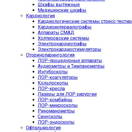
Шкафы вытяжные
Медицинские шкафы
Кардиология
Кардиологические системы стресс-тести
Кардиоинтервалографы
Аппараты СМАД
Холтеровские системы
Электрокардиографы
Электрокардиостимуляторы
Оториноларингология
ЛОР-процедурные аппараты
Аудиометры и Тимпанометры
Интубоскопы
ЛОР-коагуляторы
Кольпоскопы
ЛОР-кресла
Лазеры для ЛОР хирургии
ЛОР-комбайны
ЛОР-микроскопы
Риноманометры
Синускопы
ЛОР-эндоскопы
Офтальмология