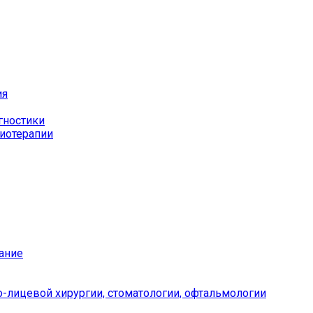
ия
гностики
иотерапии
ание
-лицевой хирургии, стоматологии, офтальмологии