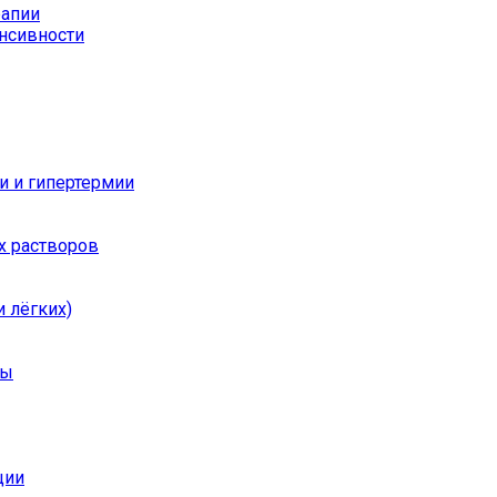
рапии
енсивности
и и гипертермии
х растворов
 лёгких)
ры
ции