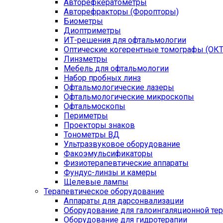
Авторефкератометры
Авторефракторы (Форопторы)
Биометры
Диоптриметры
ИТ-решения для офтальмологии
Оптические когерентные томографы (ОКТ
Линзметры
Мебель для офтальмологии
Набор пробных линз
Офтальмологические лазеры
Офтальмологические микроскопы
Офтальмоскопы
Периметры
Проекторы знаков
Тонометры ВД
Ультразвуковое оборудование
Факоэмульсификаторы
Физиотерапевтические аппараты
Фундус-линзы и камеры
Щелевые лампы
Терапевтическое оборудование
Аппараты для дарсонвализации
Оборудование для галоингаляционной те
Оборудование для гидротерапии