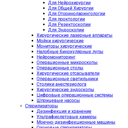
Для Нейрохирургии
Для Общей Хирургии
Для Оториноларингологии
Для проктологии
Для Резектоскопии
Для Эндоскопии
Хирургические лазерные аппараты
Мойки хирургические
Мониторы хирургические
Налобные бинокулярные лупы
Нейромониторинг
Операционные микроскопы
Операционные столы
Хирургические отсасыватели
Операционные светильники
Столики анестезиолога
Хирургические эндоскопы
Цифровые операционные системы
Шприцевые насосы
Стерилизаторы
Дезинфекция и хранение
Ультрафиолетовые камеры
Моечно-дезинфекционные машины
Озоновые стерилизаторы