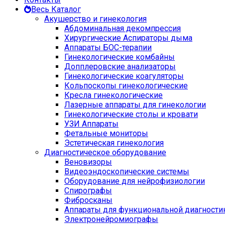
Весь Каталог
Акушерство и гинекология
Абдоминальная декомпрессия
Хирургические Аспираторы дыма
Аппараты БОС-терапии
Гинекологические комбайны
Допплеровские анализаторы
Гинекологические коагуляторы
Кольпоскопы гинекологические
Кресла гинекологические
Лазерные аппараты для гинекологии
Гинекологические столы и кровати
УЗИ Аппараты
Фетальные мониторы
Эстетическая гинекология
Диагностическое оборудование
Веновизоры
Видеоэндоскопические системы
Оборудование для нейрофизиологии
Спирографы
Фибросканы
Аппараты для функциональной диагности
Электронейромиографы