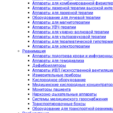
Аппараты для комбинированной физиоте
Аппараты лазерной терапии высокой инт
Аппараты для лазерной терапии
Оборудование для лучевой терапии
Аппараты для магнитотерапии
Аппараты УВЧ-терапии
Аппараты для ударно-волновой терапии
Аппараты для ультразвуковой терапии
Аппараты для терапевтической гипотерми
Аппараты для электротерапии
Реанимация
Аппараты подогрева крови и инфузионны
Аппараты для гемодиализа
Дефибрилляторы
Аппараты ИВЛ (искусственной вентиляции
Измерительные приборы
Кислородное оборудование
Медицинские кислородные концентрато
Мониторы пациента
Наркозно-дыхательные аппараты
Системы медицинского газоснабжения
Транспортировочные боксы
Оборудование для транспортной реанима