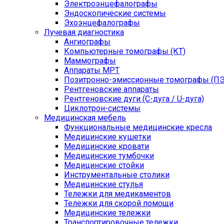
Электроэнцефалографы
Эндоскопические системы
Эхоэнцефалографы
Лучевая диагностика
Ангиографы
Компьютерные томографы (КТ)
Маммографы
Аппараты МРТ
Позитронно-эмиссионные томографы (ПЭ
Рентгеновские аппараты
Рентгеновские дуги (С-дуга / U-дуга)
Циклотрон-системы
Медицинская мебель
Функциональные медицинские кресла
Медицинские кушетки
Медицинские кровати
Медицинские тумбочки
Медицинские стойки
Инструментальные столики
Медицинские стулья
Тележки для медикаментов
Тележки для скорой помощи
Медицинские тележки
Транспортировочные тележки