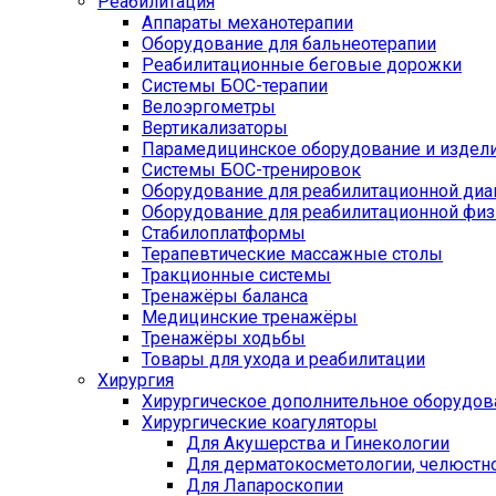
Реабилитация
Аппараты механотерапии
Оборудование для бальнеотерапии
Реабилитационные беговые дорожки
Системы БОС-терапии
Велоэргометры
Вертикализаторы
Парамедицинское оборудование и издел
Системы БОС-тренировок
Оборудование для реабилитационной диа
Оборудование для реабилитационной физ
Стабилоплатформы
Терапевтические массажные столы
Тракционные системы
Тренажёры баланса
Медицинские тренажёры
Тренажёры ходьбы
Товары для ухода и реабилитации
Хирургия
Хирургическое дополнительное оборудов
Хирургические коагуляторы
Для Акушерства и Гинекологии
Для дерматокосметологии, челюстно
Для Лапароскопии