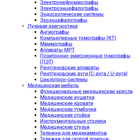
Электронейромиографы
Электроэнцефалографы
Эндоскопические системы
Эхоэнцефалографы
Лучевая диагностика
Ангиографы
Компьютерные томографы (КТ)
Маммографы
Аппараты МРТ
Позитронно-эмиссионные томографы
(ПЭТ)
Рентгеновские аппараты
Рентгеновские дуги (С-дуга / U-дуга)
Циклотрон-системы
Медицинская мебель
Функциональные медицинские кресла
Медицинские кушетки
Медицинские кровати
Медицинские тумбочки
Медицинские стойки
Инструментальные столики
Медицинские стулья
Тележки для медикаментов
Тележки для скорой помощи