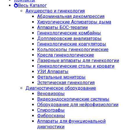
Весь Каталог
Акушерство и гинекология
Абдоминальная декомпрессия
Хирургические Аспираторы дыма
Аппараты БОС-терапии
Гинекологические комбайны
Допплеровские анализаторы
Гинекологические коагуляторы
Кольпоскопы гинекологические
Кресла гинекологические
Лазерные аппараты для гинекологии
Гинекологические столы и кровати
УЗИ Аппараты
Фетальные мониторы
Эстетическая гинекология
Диагностическое оборудование
Веновизоры
Видеоэндоскопические системы
Оборудование для нейрофизиологии
Спирографы
Фибросканы
Аппараты для функциональной
диагностики