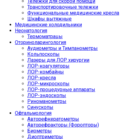
Тележки для скорой помощи
Транспортировочные тележки
Функциональные медицинские кресла
Шкафы вытяжные
Медицинские холодильники
Неонатология
Термоматрацы
Оториноларингология
Аудиометры и Тимпанометры
Кольпоскопы
Лазеры для ЛОР хирургии
ЛОР-коагуляторы
ЛОР-комбайны
ЛОР-кресла
ЛОР-микроскопы
ЛОР-процедурные аппараты
ЛОР-эндоскопы
Риноманометры
Синускопы
Офтальмология
Авторефкератометры
Авторефракторы (Форопторы)
Биометры
Диоптриметры