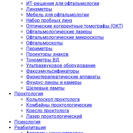
ИТ-решения для офтальмологии
Линзметры
Мебель для офтальмологии
Набор пробных линз
Оптические когерентные томографы (ОКТ)
Офтальмологические лазеры
Офтальмологические микроскопы
Офтальмоскопы
Периметры
Проекторы знаков
Тонометры ВД
Ультразвуковое оборудование
Факоэмульсификаторы
Физиотерапевтические аппараты
Фундус-линзы и камеры
Щелевые лампы
Проктология
Кольпоскоп проктолога
Комбайны проктологические
Кресло проктолога
Лазер проктологический
Психология
Реабилитация