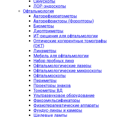
Синускопы
ЛОР-эндоскопы
Офтальмология
Авторефкератометры
Авторефракторы (Форопторы)
Биометры
Диоптриметры
ИТ-решения для офтальмологии
Оптические когерентные томографы
(ОКТ)
Линзметры
Мебель для офтальмологии
Набор пробных линз
Офтальмологические лазеры
Офтальмологические микроскопы
Офтальмоскопы
Периметры
Проекторы знаков
Тонометры ВД
Ультразвуковое оборудование
Факоэмульсификаторы
Физиотерапевтические аппараты
Фундус-линзы и камеры
Щелевые лампы