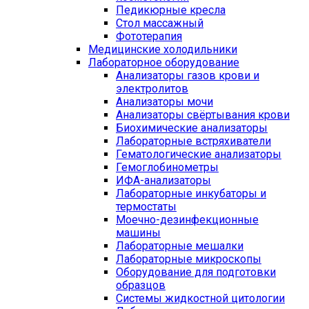
Педикюрные кресла
Стол массажный
Фототерапия
Медицинские холодильники
Лабораторное оборудование
Анализаторы газов крови и
электролитов
Анализаторы мочи
Анализаторы свёртывания крови
Биохимические анализаторы
Лабораторные встряхиватели
Гематологические анализаторы
Гемоглобинометры
ИФА-анализаторы
Лабораторные инкубаторы и
термостаты
Моечно-дезинфекционные
машины
Лабораторные мешалки
Лабораторные микроскопы
Оборудование для подготовки
образцов
Системы жидкостной цитологии