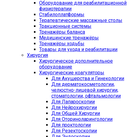
Оборудование для реабилитационной
физиотерапии
Стабилоплатформы
Терапевтические массажные столы
Тракционные системы
Тренажёры баланса
Медицинские тренажёры
Тренажёры ходьбы
Товары для ухода и реабилитации
Хирургия
Хирургическое дополнительное
оборудование
Хирургические коагуляторы
Для Акушерства и Гинекологии
Для дерматокосметологии,
челюстно-лицевой хирургии,
стоматологии, офтальмологии
Для Лапароскопии
Для Нейрохирургии
Для Общей Хирургии
Для Оториноларингологии
Для проктологии
Для Резектоскопии
Для Эндоскопии