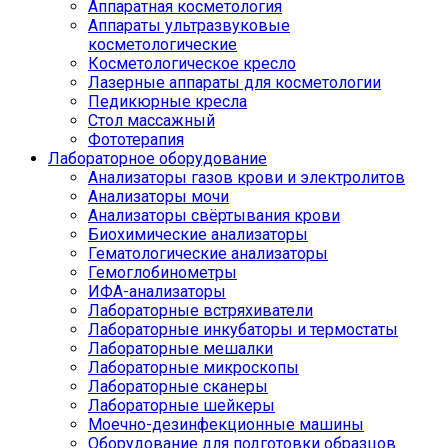
Аппаратная косметология
Аппараты ультразвуковые
косметологические
Косметологическое кресло
Лазерные аппараты для косметологии
Педикюрные кресла
Стол массажный
Фототерапия
Лабораторное оборудование
Анализаторы газов крови и электролитов
Анализаторы мочи
Анализаторы свёртывания крови
Биохимические анализаторы
Гематологические анализаторы
Гемоглобинометры
ИФА-анализаторы
Лабораторные встряхиватели
Лабораторные инкубаторы и термостаты
Лабораторные мешалки
Лабораторные микроскопы
Лабораторные сканеры
Лабораторные шейкеры
Моечно-дезинфекционные машины
Оборудование для подготовки образцов