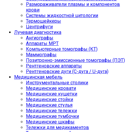
Размораживатели плазмы и компонентов
крови
Системы жидкостной цитологии
Термошейкеры
Центрифуги
Лучевая диагностика
Ангиографы
Аппараты МРТ
Компьютерные томографы (КТ)
Маммографы
Позитронно-эмиссионные томографы (ПЭТ)
Рентгеновские аппараты
Рентгеновские дуги (С-дуга / U-дуга)
Медицинская мебель
Инструментальные столики
Медицинские кровати
Медицинские кушетки
Медицинские стойки
Медицинские стулья
Медицинские тележки
Медицинские тумбочки
Медицинские шкафы
Тележки для медикаментов