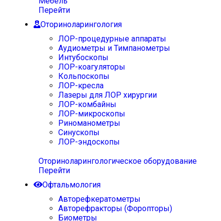
Мебель
Перейти
Оториноларингология
ЛОР-процедурные аппараты
Аудиометры и Тимпанометры
Интубоскопы
ЛОР-коагуляторы
Кольпоскопы
ЛОР-кресла
Лазеры для ЛОР хирургии
ЛОР-комбайны
ЛОР-микроскопы
Риноманометры
Синускопы
ЛОР-эндоскопы
Оториноларингологическое оборудование
Перейти
Офтальмология
Авторефкератометры
Авторефракторы (Форопторы)
Биометры