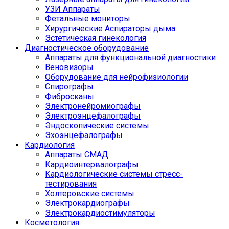
УЗИ Аппараты
Фетальные мониторы
Хирургические Аспираторы дыма
Эстетическая гинекология
Диагностическое оборудование
Аппараты для функциональной диагностики
Веновизоры
Оборудование для нейрофизиологии
Спирографы
Фибросканы
Электронейромиографы
Электроэнцефалографы
Эндоскопические системы
Эхоэнцефалографы
Кардиология
Аппараты СМАД
Кардиоинтервалографы
Кардиологические системы стресс-
тестирования
Холтеровские системы
Электрокардиографы
Электрокардиостимуляторы
Косметология