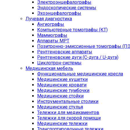
Электроэнцефалографы
Эндоскопические системы
Эхоэнцефалографы
Лучевая диагностика
Ангиографы
Компьютерные томографы (КТ)
Маммографы
Аппараты МРТ
Позитронно-эмиссионные томографы (ПЭ
Рентгеновские аппараты
Рентгеновские дуги (С-дуга / U-дуга)
Циклотрон-системы
Медицинская мебель
Функциональные медицинские кресла
Медицинские кушетки
Медицинские кровати
Медицинские тумбочки
Медицинские стойки
Инструментальные столики
Медицинские стулья
Тележки для медикаментов
Тележки для скорой помощи
Медицинские тележки
Транспортировочные тележки