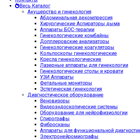
Весь Каталог
Акушерство и гинекология
Абдоминальная декомпрессия
Хирургические Аспираторы дыма
Аппараты БОС-терапии
Гинекологические комбайны
Допплеровские анализаторы
Гинекологические коагуляторы
Кольпоскопы гинекологические
Кресла гинекологические
Лазерные аппараты для гинекологии
Гинекологические столы и кровати
УЗИ Аппараты
Фетальные мониторы
Эстетическая гинекология
Диагностическое оборудование
Веновизоры
Видеоэндоскопические системы
Оборудование для нейрофизиологии
Спирографы
Фибросканы
Аппараты для функциональной диагности
Электронейромиографы