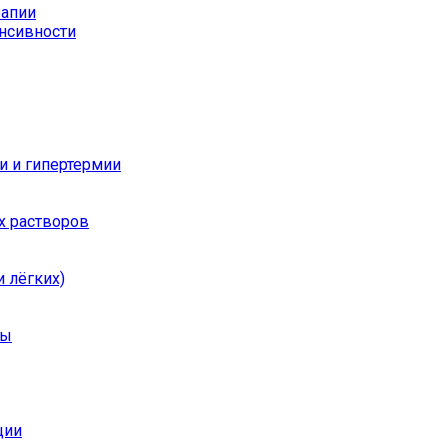
рапии
енсивности
и и гипертермии
х растворов
 лёгких)
ры
ции