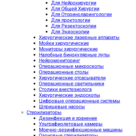
Для Нейрохирургии
Для Общей Хирургии
Для Оториноларингологии
Для проктологии
Для Резектоскопии
Для Эндоскопии
Хирургические лазерные аппараты
Мойки хирургические
Мониторы хирургические
Налобные бинокулярные лупы
Нейромониторинг
Операционные микроскопы
Операционные столы
Хирургические отсасыватели
Операционные светильники
Столики анестезиолога
Хирургические эндоскопы
Цифровые операционные системы
Шприцевые насосы
Стерилизаторы
Дезинфекция и хранение
Ультрафиолетовые камеры
Моечно-дезинфекционные машины
Озоновые стерилизаторы