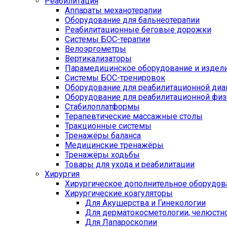
Реабилитация
Аппараты механотерапии
Оборудование для бальнеотерапии
Реабилитационные беговые дорожки
Системы БОС-терапии
Велоэргометры
Вертикализаторы
Парамедицинское оборудование и издел
Системы БОС-тренировок
Оборудование для реабилитационной диа
Оборудование для реабилитационной физ
Стабилоплатформы
Терапевтические массажные столы
Тракционные системы
Тренажёры баланса
Медицинские тренажёры
Тренажёры ходьбы
Товары для ухода и реабилитации
Хирургия
Хирургическое дополнительное оборудов
Хирургические коагуляторы
Для Акушерства и Гинекологии
Для дерматокосметологии, челюстно
Для Лапароскопии