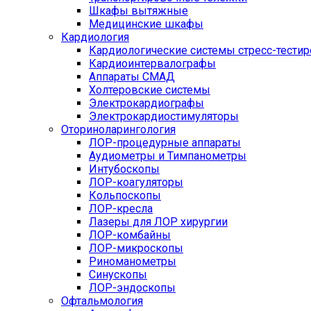
Шкафы вытяжные
Медицинские шкафы
Кардиология
Кардиологические системы стресс-тести
Кардиоинтервалографы
Аппараты СМАД
Холтеровские системы
Электрокардиографы
Электрокардиостимуляторы
Оториноларингология
ЛОР-процедурные аппараты
Аудиометры и Тимпанометры
Интубоскопы
ЛОР-коагуляторы
Кольпоскопы
ЛОР-кресла
Лазеры для ЛОР хирургии
ЛОР-комбайны
ЛОР-микроскопы
Риноманометры
Синускопы
ЛОР-эндоскопы
Офтальмология