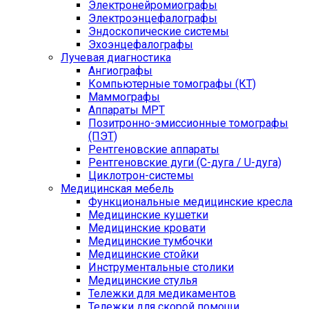
Электронейромиографы
Электроэнцефалографы
Эндоскопические системы
Эхоэнцефалографы
Лучевая диагностика
Ангиографы
Компьютерные томографы (КТ)
Маммографы
Аппараты МРТ
Позитронно-эмиссионные томографы
(ПЭТ)
Рентгеновские аппараты
Рентгеновские дуги (С-дуга / U-дуга)
Циклотрон-системы
Медицинская мебель
Функциональные медицинские кресла
Медицинские кушетки
Медицинские кровати
Медицинские тумбочки
Медицинские стойки
Инструментальные столики
Медицинские стулья
Тележки для медикаментов
Тележки для скорой помощи