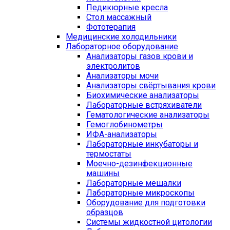
Педикюрные кресла
Стол массажный
Фототерапия
Медицинские холодильники
Лабораторное оборудование
Анализаторы газов крови и
электролитов
Анализаторы мочи
Анализаторы свёртывания крови
Биохимические анализаторы
Лабораторные встряхиватели
Гематологические анализаторы
Гемоглобинометры
ИФА-анализаторы
Лабораторные инкубаторы и
термостаты
Моечно-дезинфекционные
машины
Лабораторные мешалки
Лабораторные микроскопы
Оборудование для подготовки
образцов
Системы жидкостной цитологии