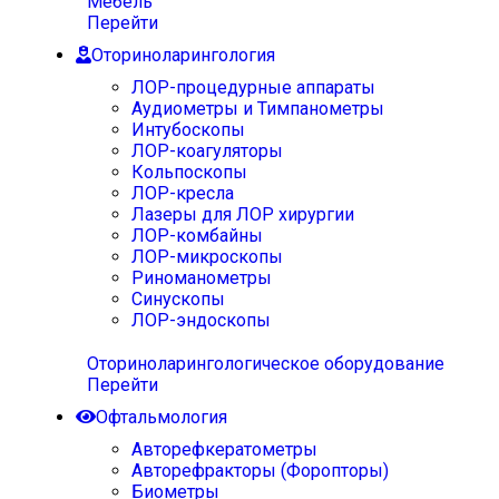
Мебель
Перейти
Оториноларингология
ЛОР-процедурные аппараты
Аудиометры и Тимпанометры
Интубоскопы
ЛОР-коагуляторы
Кольпоскопы
ЛОР-кресла
Лазеры для ЛОР хирургии
ЛОР-комбайны
ЛОР-микроскопы
Риноманометры
Синускопы
ЛОР-эндоскопы
Оториноларингологическое оборудование
Перейти
Офтальмология
Авторефкератометры
Авторефракторы (Форопторы)
Биометры