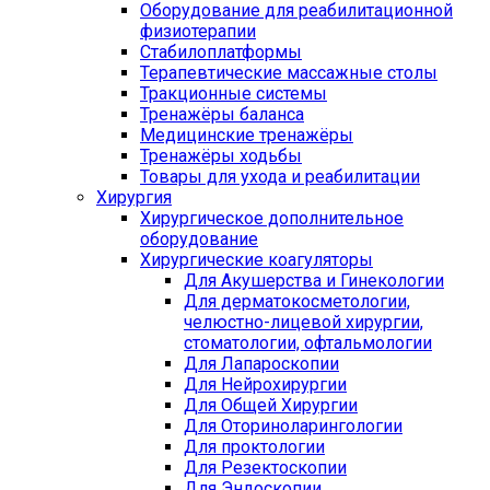
Оборудование для реабилитационной
физиотерапии
Стабилоплатформы
Терапевтические массажные столы
Тракционные системы
Тренажёры баланса
Медицинские тренажёры
Тренажёры ходьбы
Товары для ухода и реабилитации
Хирургия
Хирургическое дополнительное
оборудование
Хирургические коагуляторы
Для Акушерства и Гинекологии
Для дерматокосметологии,
челюстно-лицевой хирургии,
стоматологии, офтальмологии
Для Лапароскопии
Для Нейрохирургии
Для Общей Хирургии
Для Оториноларингологии
Для проктологии
Для Резектоскопии
Для Эндоскопии