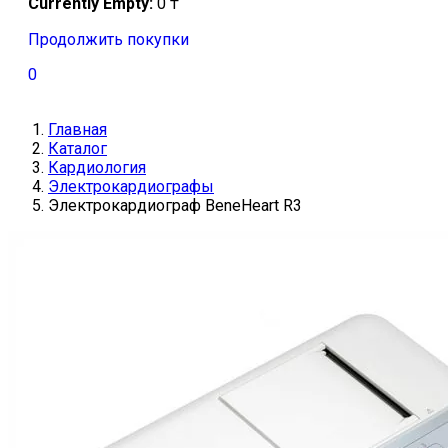
Currently Empty:
0
₸
Продолжить покупки
0
Главная
Каталог
Кардиология
Электрокардиографы
Электрокардиограф BeneHeart R3