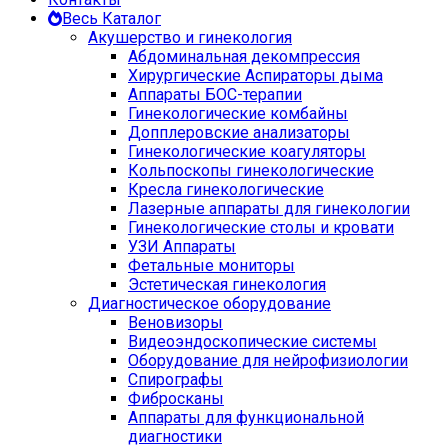
Весь Каталог
Акушерство и гинекология
Абдоминальная декомпрессия
Хирургические Аспираторы дыма
Аппараты БОС-терапии
Гинекологические комбайны
Допплеровские анализаторы
Гинекологические коагуляторы
Кольпоскопы гинекологические
Кресла гинекологические
Лазерные аппараты для гинекологии
Гинекологические столы и кровати
УЗИ Аппараты
Фетальные мониторы
Эстетическая гинекология
Диагностическое оборудование
Веновизоры
Видеоэндоскопические системы
Оборудование для нейрофизиологии
Спирографы
Фибросканы
Аппараты для функциональной
диагностики