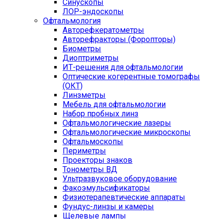
Синускопы
ЛОР-эндоскопы
Офтальмология
Авторефкератометры
Авторефракторы (Форопторы)
Биометры
Диоптриметры
ИТ-решения для офтальмологии
Оптические когерентные томографы
(ОКТ)
Линзметры
Мебель для офтальмологии
Набор пробных линз
Офтальмологические лазеры
Офтальмологические микроскопы
Офтальмоскопы
Периметры
Проекторы знаков
Тонометры ВД
Ультразвуковое оборудование
Факоэмульсификаторы
Физиотерапевтические аппараты
Фундус-линзы и камеры
Щелевые лампы