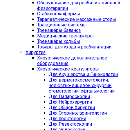
Оборудование для реабилитационной
физиотерапии
Стабилоплатформы
Терапевтические массажные столы
Тракционные системы
Тренажёры баланса
Медицинские тренажёры
Тренажёры ходьбы
Товары для ухода и реабилитации
Хирургия
Хирургическое дополнительное
оборудование
Хирургические коагуляторы
Для Акушерства и Гинекологии
Для дерматокосметологии,
челюстно-лицевой хирургии,
стоматологии, офтальмологии
Для Лапароскопии
Для Нейрохирургии
Для Общей Хирургии
Для Оториноларингологии
Для проктологии
Для Резектоскопии
Для Эндоскопии