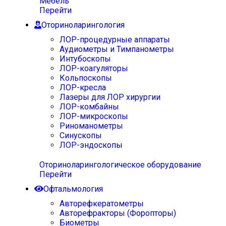
Мебель
Перейти
Оториноларингология
ЛОР-процедурные аппараты
Аудиометры и Тимпанометры
Интубоскопы
ЛОР-коагуляторы
Кольпоскопы
ЛОР-кресла
Лазеры для ЛОР хирургии
ЛОР-комбайны
ЛОР-микроскопы
Риноманометры
Синускопы
ЛОР-эндоскопы
Оториноларингологическое оборудование
Перейти
Офтальмология
Авторефкератометры
Авторефракторы (Форопторы)
Биометры