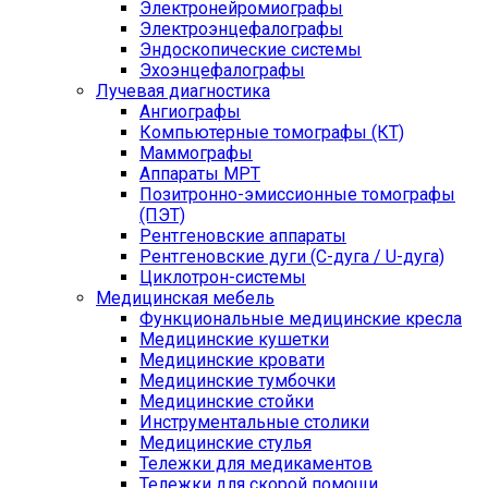
Электронейромиографы
Электроэнцефалографы
Эндоскопические системы
Эхоэнцефалографы
Лучевая диагностика
Ангиографы
Компьютерные томографы (КТ)
Маммографы
Аппараты МРТ
Позитронно-эмиссионные томографы
(ПЭТ)
Рентгеновские аппараты
Рентгеновские дуги (С-дуга / U-дуга)
Циклотрон-системы
Медицинская мебель
Функциональные медицинские кресла
Медицинские кушетки
Медицинские кровати
Медицинские тумбочки
Медицинские стойки
Инструментальные столики
Медицинские стулья
Тележки для медикаментов
Тележки для скорой помощи