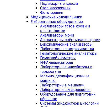
Педикюрные кресла
Стол массажный
Фототерапия
Медицинские холодильники
Лабораторное оборудование
Анализаторы газов крови и
электролитов
Анализаторы мочи
Анализаторы свёртывания крови
Биохимические анализаторы
Лабораторные встряхиватели
Гематологические анализаторы
Гемоглобинометры
ИФА-анализаторы
Лабораторные инкубаторы и
термостаты
Моечно-дезинфекционные
машины
Лабораторные мешалки
Лабораторные микроскопы
Оборудование для подготовки
образцов
Системы жидкостной цитологии