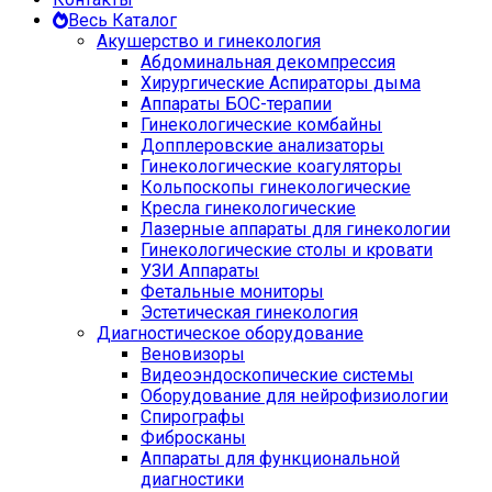
Весь Каталог
Акушерство и гинекология
Абдоминальная декомпрессия
Хирургические Аспираторы дыма
Аппараты БОС-терапии
Гинекологические комбайны
Допплеровские анализаторы
Гинекологические коагуляторы
Кольпоскопы гинекологические
Кресла гинекологические
Лазерные аппараты для гинекологии
Гинекологические столы и кровати
УЗИ Аппараты
Фетальные мониторы
Эстетическая гинекология
Диагностическое оборудование
Веновизоры
Видеоэндоскопические системы
Оборудование для нейрофизиологии
Спирографы
Фибросканы
Аппараты для функциональной
диагностики