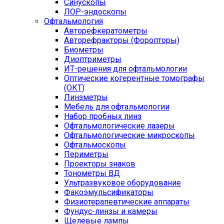
Синускопы
ЛОР-эндоскопы
Офтальмология
Авторефкератометры
Авторефракторы (Форопторы)
Биометры
Диоптриметры
ИТ-решения для офтальмологии
Оптические когерентные томографы
(ОКТ)
Линзметры
Мебель для офтальмологии
Набор пробных линз
Офтальмологические лазеры
Офтальмологические микроскопы
Офтальмоскопы
Периметры
Проекторы знаков
Тонометры ВД
Ультразвуковое оборудование
Факоэмульсификаторы
Физиотерапевтические аппараты
Фундус-линзы и камеры
Щелевые лампы