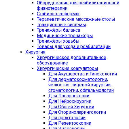
Оборудование для реабилитационной
физиотерапии
Стабилоплатформы
Терапевтические массажные столы
Тракционные системы
Тренажёры баланса
Медицинские тренажёры
Тренажёры ходьбы
Товары для ухода и реабилитации
Хирургия
Хирургическое дополнительное
оборудование
Хирургические коагуляторы
Для Акушерства и Гинекологии
Для дерматокосметологии,
челюстно-лицевой хирургии,
стоматологии, офтальмологии
Для Лапароскопии
Для Нейрохирургии
Для Общей Хирургии
Для Оториноларингологии
Для проктологии
Для Резектоскопии
Для Эндоскопии