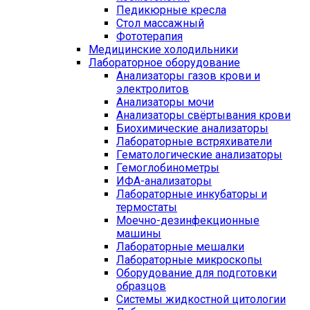
Педикюрные кресла
Стол массажный
Фототерапия
Медицинские холодильники
Лабораторное оборудование
Анализаторы газов крови и
электролитов
Анализаторы мочи
Анализаторы свёртывания крови
Биохимические анализаторы
Лабораторные встряхиватели
Гематологические анализаторы
Гемоглобинометры
ИФА-анализаторы
Лабораторные инкубаторы и
термостаты
Моечно-дезинфекционные
машины
Лабораторные мешалки
Лабораторные микроскопы
Оборудование для подготовки
образцов
Системы жидкостной цитологии