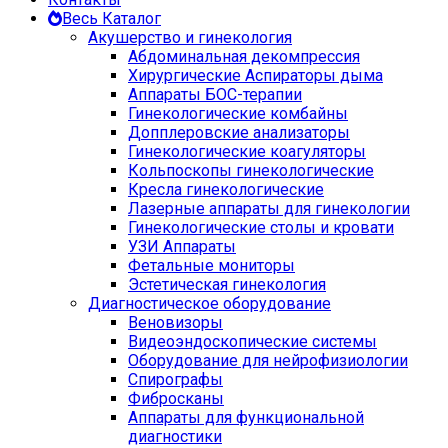
Весь Каталог
Акушерство и гинекология
Абдоминальная декомпрессия
Хирургические Аспираторы дыма
Аппараты БОС-терапии
Гинекологические комбайны
Допплеровские анализаторы
Гинекологические коагуляторы
Кольпоскопы гинекологические
Кресла гинекологические
Лазерные аппараты для гинекологии
Гинекологические столы и кровати
УЗИ Аппараты
Фетальные мониторы
Эстетическая гинекология
Диагностическое оборудование
Веновизоры
Видеоэндоскопические системы
Оборудование для нейрофизиологии
Спирографы
Фибросканы
Аппараты для функциональной
диагностики