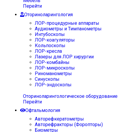
Мебель
Перейти
Оториноларингология
ЛОР-процедурные аппараты
Аудиометры и Тимпанометры
Интубоскопы
ЛОР-коагуляторы
Кольпоскопы
ЛОР-кресла
Лазеры для ЛОР хирургии
ЛОР-комбайны
ЛОР-микроскопы
Риноманометры
Синускопы
ЛОР-эндоскопы
Оториноларингологическое оборудование
Перейти
Офтальмология
Авторефкератометры
Авторефракторы (Форопторы)
Биометры