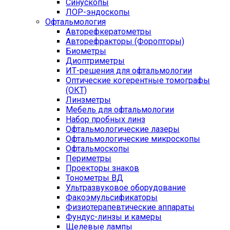
Синускопы
ЛОР-эндоскопы
Офтальмология
Авторефкератометры
Авторефракторы (Форопторы)
Биометры
Диоптриметры
ИТ-решения для офтальмологии
Оптические когерентные томографы
(ОКТ)
Линзметры
Мебель для офтальмологии
Набор пробных линз
Офтальмологические лазеры
Офтальмологические микроскопы
Офтальмоскопы
Периметры
Проекторы знаков
Тонометры ВД
Ультразвуковое оборудование
Факоэмульсификаторы
Физиотерапевтические аппараты
Фундус-линзы и камеры
Щелевые лампы