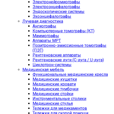
Электронейромиографы
Электроэнцефалографы
Эндоскопические системы
Эхоэнцефалографы
Лучевая диагностика
Ангиографы
Компьютерные томографы (КТ)
Маммографы
Аппараты МРТ
Позитронно-эмиссионные томографы
(ПЭТ)
Рентгеновские аппараты
Рентгеновские дуги (С-дуга / U-дуга)
Циклотрон-системы
Медицинская мебель
Функциональные медицинские кресла
Медицинские кушетки
Медицинские кровати
Медицинские тумбочки
Медицинские стойки
Инструментальные столики
Медицинские стулья
Тележки для медикаментов
Тележки для скорой помощи